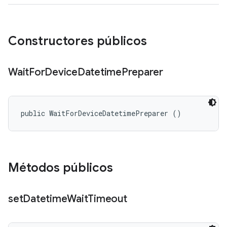
Constructores públicos
Wait
For
Device
Datetime
Preparer
public WaitForDeviceDatetimePreparer ()
Métodos públicos
set
Datetime
Wait
Timeout