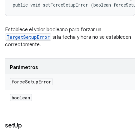
public void setForceSetupError (boolean forceSetup
Establece el valor booleano para forzar un
TargetSetupError
si la fecha y hora no se establecen
correctamente.
Parámetros
force
Setup
Error
boolean
set
Up