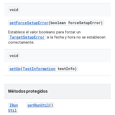
void
set
Force
Setup
Error
(boolean force
Setup
Error)
Establece el valor booleano para forzar un
TargetSetupError
si la fecha y hora no se establecen
correctamente.
void
set
Up
(
Test
Information
test
Info)
Métodos protegidos
IRun
get
Run
Util
()
Util