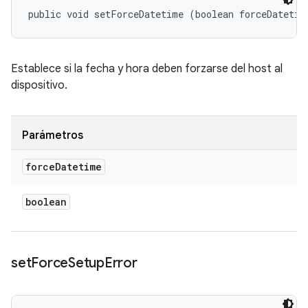
public void setForceDatetime (boolean forceDatetim
Establece si la fecha y hora deben forzarse del host al
dispositivo.
Parámetros
force
Datetime
boolean
set
Force
Setup
Error