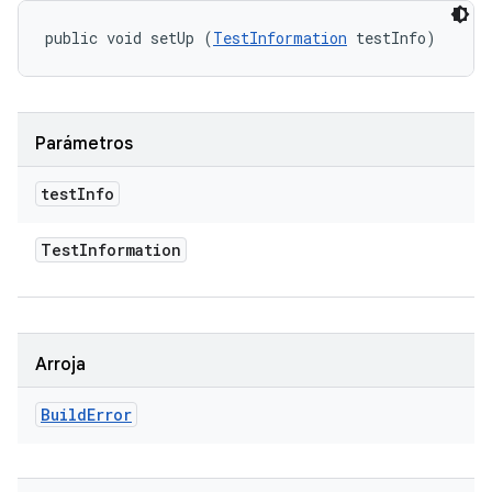
public void setUp (
TestInformation
 testInfo)
Parámetros
test
Info
Test
Information
Arroja
Build
Error