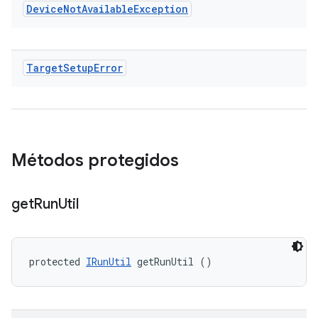
Device
Not
Available
Exception
Target
Setup
Error
Métodos protegidos
get
Run
Util
protected 
IRunUtil
 getRunUtil ()