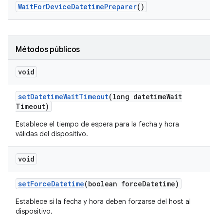
Wait
For
Device
Datetime
Preparer
()
Métodos públicos
void
set
Datetime
Wait
Timeout
(long datetime
Wait
Timeout)
Establece el tiempo de espera para la fecha y hora
válidas del dispositivo.
void
set
Force
Datetime
(boolean force
Datetime)
Establece si la fecha y hora deben forzarse del host al
dispositivo.