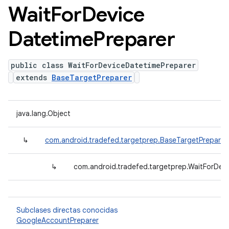
Wait
For
Device
Datetime
Preparer
public class WaitForDeviceDatetimePreparer
extends
BaseTargetPreparer
java.lang.Object
↳
com.android.tradefed.targetprep.BaseTargetPreparer
↳
com.android.tradefed.targetprep.WaitForDev
Subclases directas conocidas
GoogleAccountPreparer