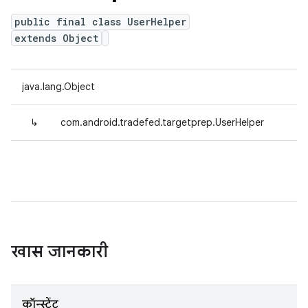
public final class UserHelper
extends Object
java.lang.Object
↳
com.android.tradefed.targetprep.UserHelper
खास जानकारी
कॉन्स्टेंट