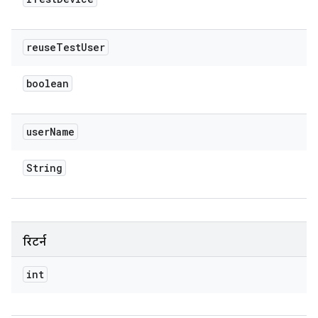
reuse
Test
User
boolean
user
Name
String
रिटर्न
int