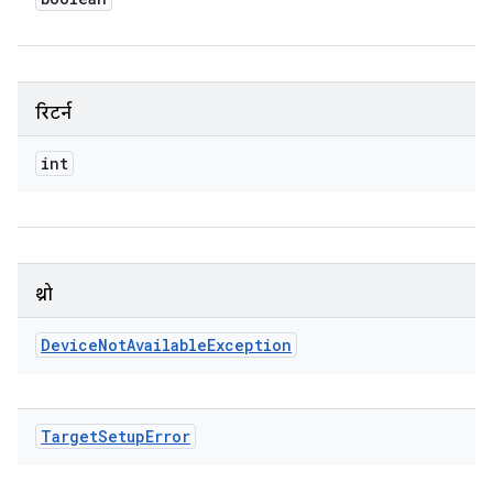
रिटर्न
int
थ्रो
Device
Not
Available
Exception
Target
Setup
Error