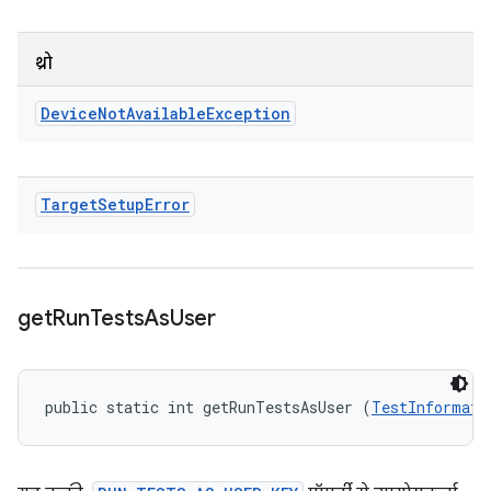
थ्रो
Device
Not
Available
Exception
Target
Setup
Error
get
Run
Tests
As
User
public static int getRunTestsAsUser (
TestInformati