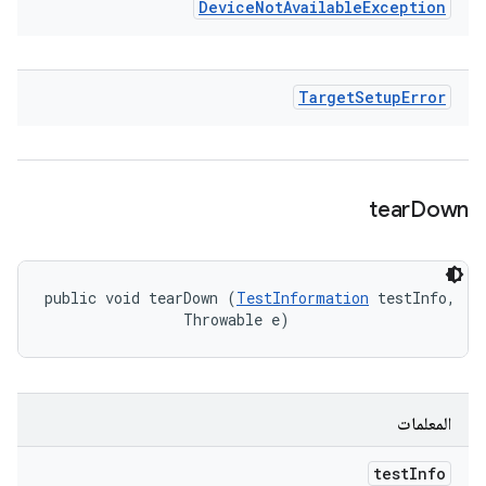
Device
Not
Available
Exception
Target
Setup
Error
tear
Down
public void tearDown (
TestInformation
 testInfo, 

                Throwable e)
المعلمات
test
Info