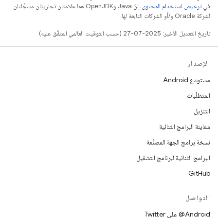
في
ترخيص استخدام المحتوى
. إنّ Java وOpenJDK هما علامتان تجاريتان مسجَّلتان
لشركة Oracle و/أو الشركات التابعة لها.
تاريخ التعديل الأخير: 2025-07-27 (حسب التوقيت العالمي المتفَّق عليه)
الإصدار
مستودع Android
المتطلّبات
التنزيل
معاينة البرامج الثنائية
نسخة برامج الجهة المصنِّعة
البرامج الثنائية لبرنامج التشغيل
GitHub
التواصل
‎@Android على Twitter