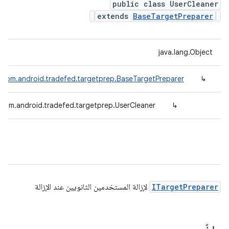
public class UserCleaner
extends
BaseTargetPreparer
java.lang.Object
com.android.tradefed.targetprep.BaseTargetPreparer
↳
com.android.tradefed.targetprep.UserCleaner
↳
ITargetPreparer
لإزالة المستخدمين الثانويين عند الإزالة