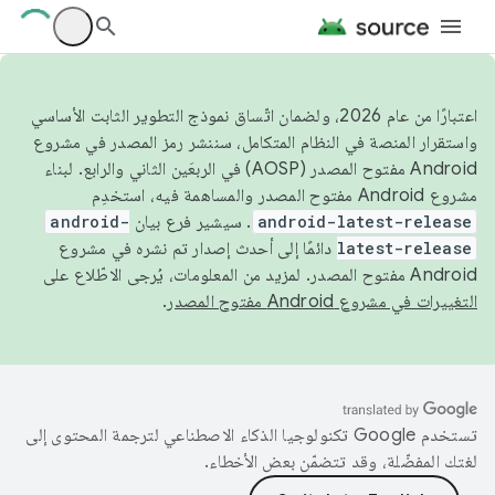
اعتبارًا من عام 2026، ولضمان اتّساق نموذج التطوير الثابت الأساسي
واستقرار المنصة في النظام المتكامل، سننشر رمز المصدر في مشروع
Android مفتوح المصدر (AOSP) في الربعَين الثاني والرابع. لبناء
مشروع Android مفتوح المصدر والمساهمة فيه، استخدِم
android-latest-release
. سيشير فرع بيان
android-
latest-release
دائمًا إلى أحدث إصدار تم نشره في مشروع
Android مفتوح المصدر. لمزيد من المعلومات، يُرجى الاطّلاع على
التغييرات في مشروع Android مفتوح المصدر
.
تستخدم Google تكنولوجيا الذكاء الاصطناعي لترجمة المحتوى إلى
لغتك المفضّلة، وقد تتضمّن بعض الأخطاء.