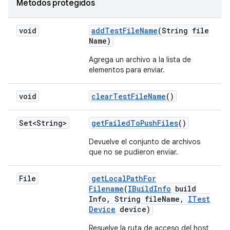
Métodos protegidos
void
add
Test
File
Name
(String file
Name)
Agrega un archivo a la lista de
elementos para enviar.
void
clear
Test
File
Name
()
Set<String>
get
Failed
To
Push
Files
()
Devuelve el conjunto de archivos
que no se pudieron enviar.
File
get
Local
Path
For
Filename
(
IBuild
Info
build
Info
,
String file
Name
,
ITest
Device
device)
Resuelve la ruta de acceso del host