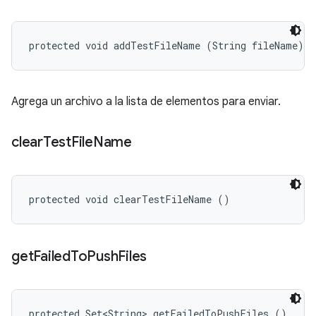
protected void addTestFileName (String fileName)
Agrega un archivo a la lista de elementos para enviar.
clear
Test
File
Name
protected void clearTestFileName ()
get
Failed
To
Push
Files
protected Set<String> getFailedToPushFiles ()