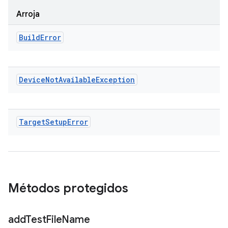
Arroja
Build
Error
Device
Not
Available
Exception
Target
Setup
Error
Métodos protegidos
add
Test
File
Name