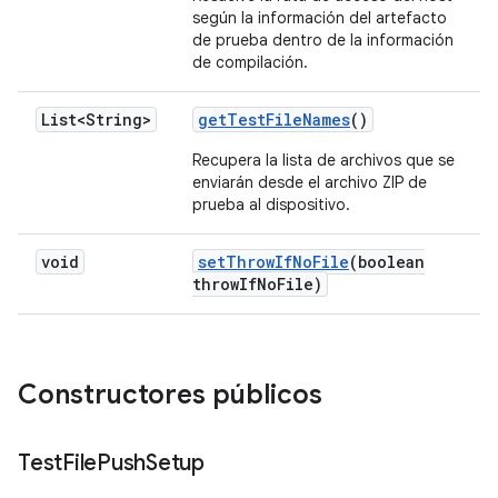
según la información del artefacto
de prueba dentro de la información
de compilación.
List<String>
get
Test
File
Names
()
Recupera la lista de archivos que se
enviarán desde el archivo ZIP de
prueba al dispositivo.
void
set
Throw
If
No
File
(boolean
throw
If
No
File)
Constructores públicos
Test
File
Push
Setup