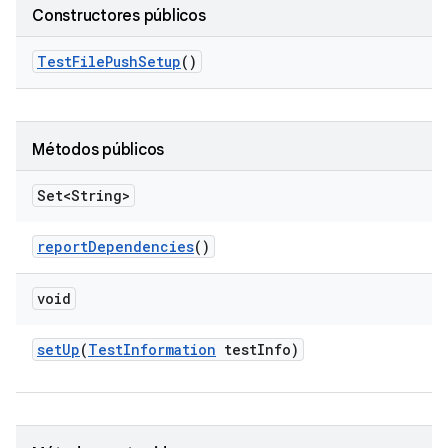
Constructores públicos
Test
File
Push
Setup
()
Métodos públicos
Set<String>
report
Dependencies
()
void
set
Up
(
Test
Information
test
Info)