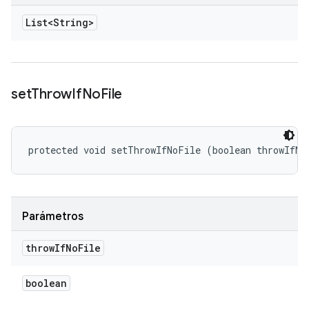
List<String>
set
Throw
If
No
File
protected void setThrowIfNoFile (boolean throwIfNo
Parámetros
throw
If
No
File
boolean