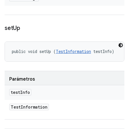
set
Up
public void setUp (
TestInformation
 testInfo)
Parámetros
test
Info
Test
Information