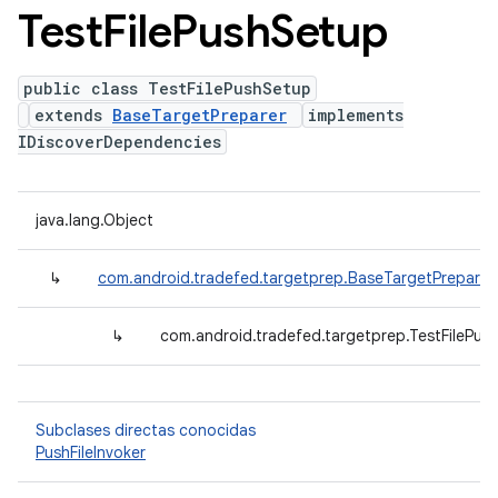
Test
File
Push
Setup
public class TestFilePushSetup
extends
BaseTargetPreparer
implements
IDiscoverDependencies
java.lang.Object
↳
com.android.tradefed.targetprep.BaseTargetPreparer
↳
com.android.tradefed.targetprep.TestFilePus
Subclases directas conocidas
PushFileInvoker