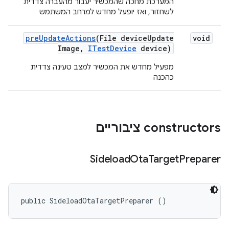
המערכת מחכה שהמכשיר יעבור מהעברה צדדית
לשחזור, ואז יופעל מחדש למרחב המשתמש
pre
Update
Actions
(File device
Update
void
Image
,
ITest
Device
device)
מפעיל מחדש את המכשיר למצב טעינה צדדית
כהכנה
‫constructors ציבוריים
Sideload
Ota
Target
Preparer
public SideloadOtaTargetPreparer ()