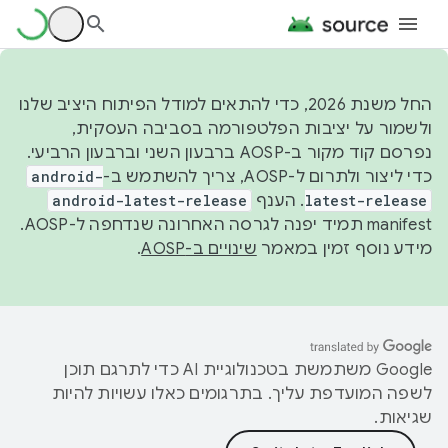
החל משנת 2026, כדי להתאים למודל הפיתוח היציב שלנו
ולשמור על יציבות הפלטפורמה בסביבה העסקית,
נפרסם קוד מקור ב-AOSP ברבעון השני וברבעון הרביעי.
כדי ליצור ולתרום ל-AOSP, צריך להשתמש ב-
android-
latest-release
. הענף
android-latest-release
manifest תמיד יפנה לגרסה האחרונה שנדחפה ל-AOSP.
מידע נוסף זמין במאמר
שינויים ב-AOSP
.
‫Google משתמשת בטכנולוגיית AI כדי לתרגם תוכן
לשפה המועדפת עליך. בתרגומים כאלו עשויות להיות
שגיאות.