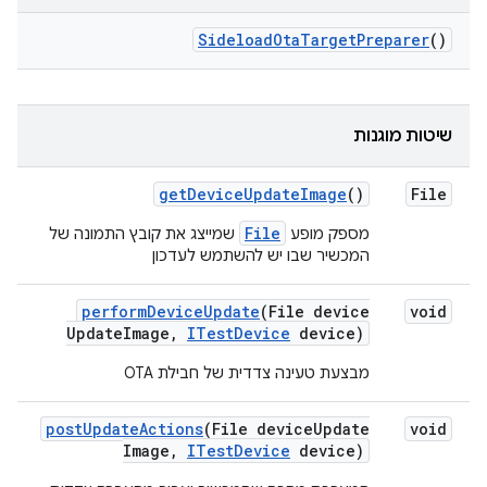
Sideload
Ota
Target
Preparer
()
שיטות מוגנות
get
Device
Update
Image
()
File
File
מספק מופע
שמייצג את קובץ התמונה של
המכשיר שבו יש להשתמש לעדכון
perform
Device
Update
(File device
void
Update
Image
,
ITest
Device
device)
מבצעת טעינה צדדית של חבילת OTA
post
Update
Actions
(File device
Update
void
Image
,
ITest
Device
device)