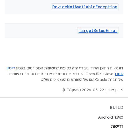
Device
Not
Available
Exception
Target
Setup
Error
דוגמאות התוכן והקוד שבדף הזה כפופות לרישיונות המפורטים בקטע
רישיון
לתוכן
.‏ Java ו-OpenJDK הם סימנים מסחריים או סימנים מסחריים רשומים
של חברת Oracle ו/או של השותפים העצמאיים שלה.
עדכון אחרון: 2026-06-22 (שעון UTC).
BUILD
מאגר Android
דרישות