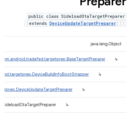
Preparer
public class SideloadOtaTargetPreparer
extends
DeviceUpdateTargetPreparer
java.lang.Object
com.android.tradefed.targetprep.BaseTargetPreparer
↳
efed.targetprep.DeviceBuildInfoBootStrapper
↳
rgetprep.DeviceUpdateTargetPreparer
↳
p.SideloadOtaTargetPreparer
↳