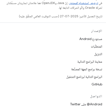
في
ترخيص استخدام المحتوى
. إنّ Java وOpenJDK هما علامتان تجاريتان مسجَّلتان
لشركة Oracle و/أو الشركات التابعة لها.
تاريخ التعديل الأخير: 2025-07-27 (حسب التوقيت العالمي المتفَّق عليه)
الإصدار
مستودع Android
المتطلّبات
التنزيل
معاينة البرامج الثنائية
نسخة برامج الجهة المصنِّعة
البرامج الثنائية لبرنامج التشغيل
GitHub
التواصل
‎@Android على Twitter