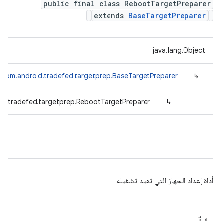
public final class RebootTargetPreparer
extends
BaseTargetPreparer
java.lang.Object
com.android.tradefed.targetprep.BaseTargetPreparer
↳
id.tradefed.targetprep.RebootTargetPreparer
↳
أداة إعداد الجهاز التي تعيد تشغيله