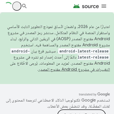
اعتبارًا من عام 2026، ولضمان اتّساق نموذج التطوير الثابت الأساسي
واستقرار المنصة في النظام المتكامل، سننشر رمز المصدر في مشروع
Android مفتوح المصدر (AOSP) في الربعَين الثاني والرابع. لبناء
مشروع Android مفتوح المصدر والمساهمة فيه، استخدِم
android-latest-release
. سيشير فرع بيان
android-
latest-release
دائمًا إلى أحدث إصدار تم نشره في مشروع
Android مفتوح المصدر. لمزيد من المعلومات، يُرجى الاطّلاع على
التغييرات في مشروع Android مفتوح المصدر
.
تستخدم Google تكنولوجيا الذكاء الاصطناعي لترجمة المحتوى إلى
لغتك المفضّلة، وقد تتضمّن بعض الأخطاء.