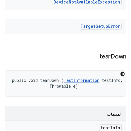
Device
Not
Available
Exception
Target
Setup
Error
tear
Down
public void tearDown (
TestInformation
 testInfo, 

                Throwable e)
المعلمات
test
Info