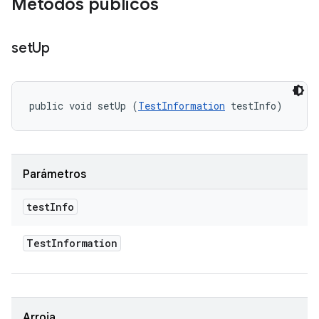
Métodos públicos
set
Up
public void setUp (
TestInformation
 testInfo)
Parámetros
test
Info
Test
Information
Arroja