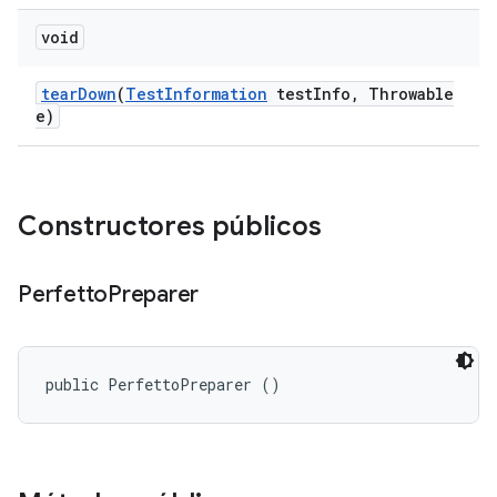
void
tear
Down
(
Test
Information
test
Info
,
Throwable
e)
Constructores públicos
Perfetto
Preparer
public PerfettoPreparer ()