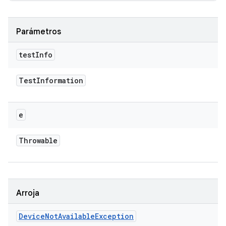
Parámetros
test
Info
Test
Information
e
Throwable
Arroja
Device
Not
Available
Exception