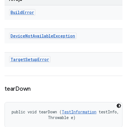
Build
Error
Device
Not
Available
Exception
Target
Setup
Error
tear
Down
public void tearDown (
TestInformation
 testInfo, 

                Throwable e)