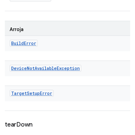
Arroja
Build
Error
Device
Not
Available
Exception
Target
Setup
Error
tear
Down