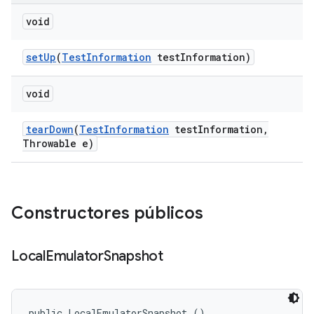
void
set
Up
(
Test
Information
test
Information)
void
tear
Down
(
Test
Information
test
Information
,
Throwable e)
Constructores públicos
Local
Emulator
Snapshot
public LocalEmulatorSnapshot ()