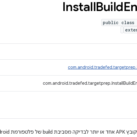
Install
Build
E
public class 
ext
com.android.tradefed.targetprep
com.android.tradefed.targetprep.InstallBuild
build של פלטפורמת Android.