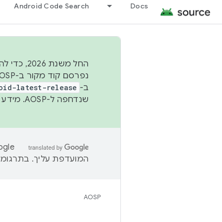
Android Code Search
Docs
החל משנת
ב-
oid-latest-release
שנדחפה ל-AOSP. מידע נוסף זמין במאמר
המועדפת עליך. בתרגומים
AOSP