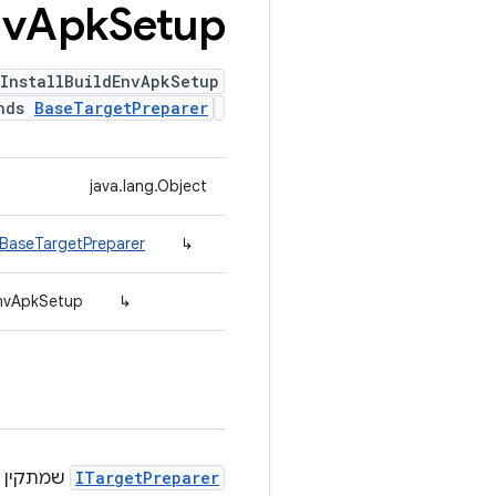
nv
Apk
Setup
InstallBuildEnvApkSetup
ends
BaseTargetPreparer
java.lang.Object
.BaseTargetPreparer
↳
EnvApkSetup
↳
ITargetPreparer
שמתקין קובץ APK אחד או יותר לבדיקה מסביבת 