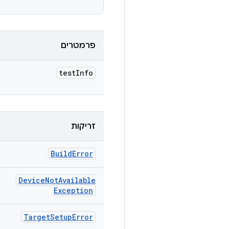
פרמטרים
test
Info
זריקות
Build
Error
Device
Not
Available
Exception
Target
Setup
Error