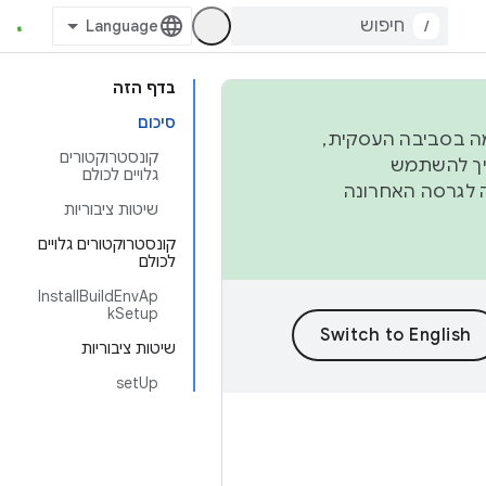
/
בדף הזה
סיכום
פורמה בסביבה העסקית,
קונסטרוקטורים
ברבעון השני וברבעון הרביעי. כדי ליצור ולתרום ל-AOSP, צריך להשתמש
גלויים לכולם
ד יפנה לגרסה האחרונה
שיטות ציבוריות
קונסטרוקטורים גלויים
לכולם
InstallBuildEnvAp
kSetup
שיטות ציבוריות
setUp