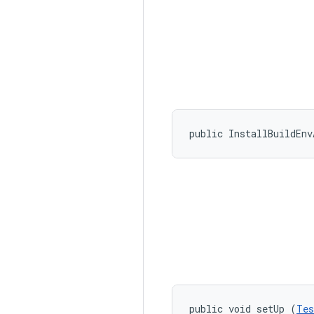
public InstallBuildEnv
public void setUp (
Tes