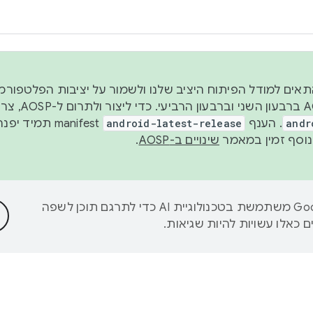
 2026, כדי להתאים למודל הפיתוח היציב שלנו ולשמור על יציבות הפלט
נפרסם קוד מקור ב-AOSP 
andr
. הענף
android-latest-release
manifest תמי
שינויים ב-AOSP
.
‫Google משתמשת בטכנולוגיית AI כדי לתרגם תוכן לשפה
 כאלו עשויות להיות שגיאות.