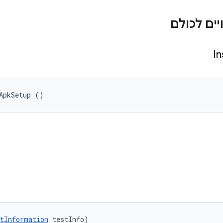
ים לכולם
In
ApkSetup ()
tInformation
 testInfo)