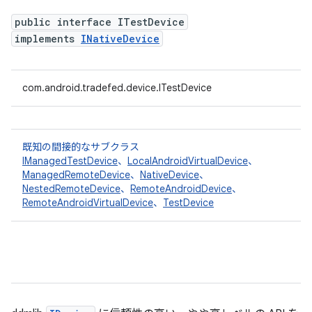
public interface ITestDevice
implements
INativeDevice
com.android.tradefed.device.ITestDevice
既知の間接的なサブクラス
IManagedTestDevice
、
LocalAndroidVirtualDevice
、
ManagedRemoteDevice
、
NativeDevice
、
NestedRemoteDevice
、
RemoteAndroidDevice
、
RemoteAndroidVirtualDevice
、
TestDevice