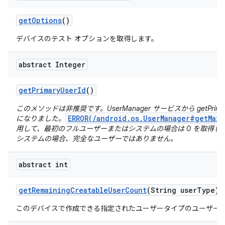
get
Options
()
デバイスのテスト オプションを取得します。
abstract Integer
get
Primary
User
Id
()
このメソッドは非推奨です。UserManager サービスから getPrima
ERROR(/android.os.UserManager#getMain
になりました。
用して、最初のフルユーザーまたはシステムの場合は 0 を取得し
システムの場合、完全なユーザーではありません。
abstract int
get
Remaining
Creatable
User
Count
(String user
Type)
このデバイスで作成できる指定されたユーザータイプのユーザー