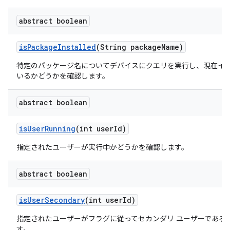
abstract boolean
is
Package
Installed
(String package
Name)
特定のパッケージ名についてデバイスにクエリを実行し、現在イ
いるかどうかを確認します。
abstract boolean
is
User
Running
(int user
Id)
指定されたユーザーが実行中かどうかを確認します。
abstract boolean
is
User
Secondary
(int user
Id)
指定されたユーザーがフラグに従ってセカンダリ ユーザーである
す。