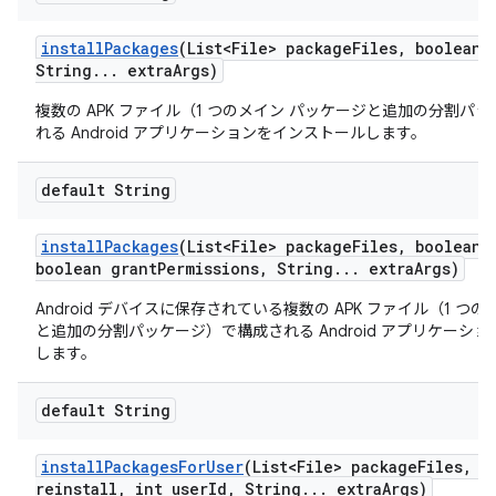
install
Packages
(List<File> package
Files
,
boolean r
String
.
.
.
extra
Args)
複数の APK ファイル（1 つのメイン パッケージと追加の分割パ
れる Android アプリケーションをインストールします。
default String
install
Packages
(List<File> package
Files
,
boolean r
boolean grant
Permissions
,
String
.
.
.
extra
Args)
Android デバイスに保存されている複数の APK ファイル（1 つ
と追加の分割パッケージ）で構成される Android アプリケーシ
します。
default String
install
Packages
For
User
(List<File> package
Files
,
bo
reinstall
,
int user
Id
,
String
.
.
.
extra
Args)