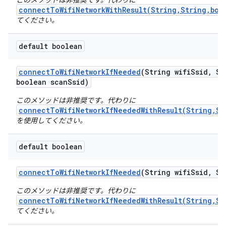
このメソッドは非推奨です。代わりに
connectToWifiNetworkWithResult(String,String,boo
てください。
default boolean
connect
To
Wifi
Network
If
Needed
(String wifi
Ssid
,
Str
boolean scan
Ssid)
このメソッドは非推奨です。代わりに
connectToWifiNetworkIfNeededWithResult(String,St
を使用してください。
default boolean
connect
To
Wifi
Network
If
Needed
(String wifi
Ssid
,
Str
このメソッドは非推奨です。代わりに
connectToWifiNetworkIfNeededWithResult(String,St
てください。