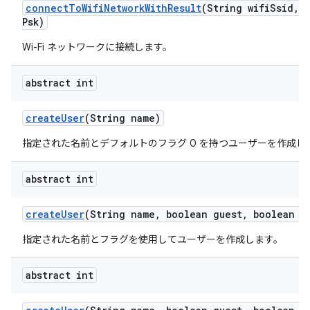
connect
To
Wifi
Network
With
Result
(String wifi
Ssid
,
S
Psk)
Wi-Fi ネットワークに接続します。
abstract int
create
User
(String name)
指定された名前とデフォルトのフラグ 0 を持つユーザーを作成し
abstract int
create
User
(String name
,
boolean guest
,
boolean ep
指定された名前とフラグを使用してユーザーを作成します。
abstract int