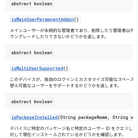
abstract boolean
is
Main
User
Permanent
Admin
()
メインユーザーが永続的な管理者であり、削除したり管理者以外
ウングレードしたりできないかどうかを返します。
abstract boolean
is
Multi
User
Supported
()
このデバイスが、独自のログインとカスタマイズ可能なスペース
替え可能なユーザーをサポートするかどうかを返します。
abstract boolean
is
Package
Installed
(String package
Name
,
String use
デバイスに特定のパッケージ名と特定のユーザー ID をクエリし
対して現在インストールされているかどうかを確認します。