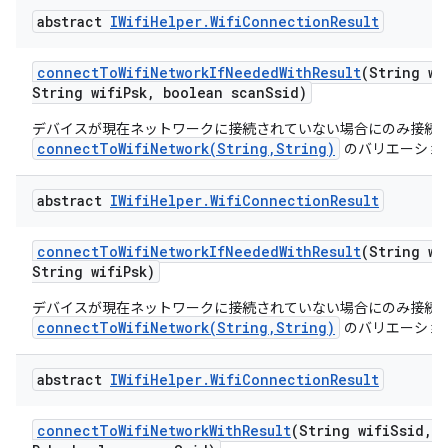
abstract
IWifi
Helper
.
Wifi
Connection
Result
connect
To
Wifi
Network
If
Needed
With
Result
(String wi
String wifi
Psk
,
boolean scan
Ssid)
デバイスが現在ネットワークに接続されていない場合にのみ接続
connectToWifiNetwork(String,String)
のバリエーショ
abstract
IWifi
Helper
.
Wifi
Connection
Result
connect
To
Wifi
Network
If
Needed
With
Result
(String wi
String wifi
Psk)
デバイスが現在ネットワークに接続されていない場合にのみ接続
connectToWifiNetwork(String,String)
のバリエーショ
abstract
IWifi
Helper
.
Wifi
Connection
Result
connect
To
Wifi
Network
With
Result
(String wifi
Ssid
,
S