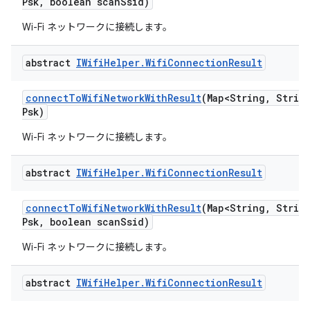
Psk
,
boolean scan
Ssid)
Wi-Fi ネットワークに接続します。
abstract
IWifi
Helper
.
Wifi
Connection
Result
connect
To
Wifi
Network
With
Result
(Map<String
,
String
Psk)
Wi-Fi ネットワークに接続します。
abstract
IWifi
Helper
.
Wifi
Connection
Result
connect
To
Wifi
Network
With
Result
(Map<String
,
String
Psk
,
boolean scan
Ssid)
Wi-Fi ネットワークに接続します。
abstract
IWifi
Helper
.
Wifi
Connection
Result