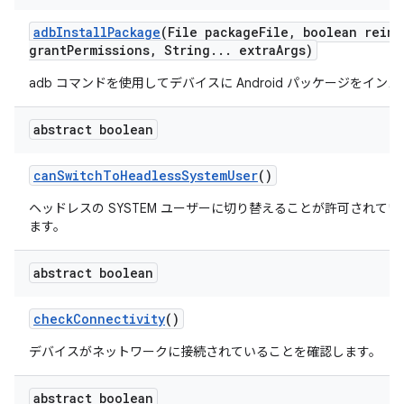
adb
Install
Package
(File package
File
,
boolean reins
grant
Permissions
,
String
.
.
.
extra
Args)
adb コマンドを使用してデバイスに Android パッケージをイン
abstract boolean
can
Switch
To
Headless
System
User
()
ヘッドレスの SYSTEM ユーザーに切り替えることが許可されて
ます。
abstract boolean
check
Connectivity
()
デバイスがネットワークに接続されていることを確認します。
abstract boolean