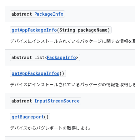
abstract
Package
Info
get
App
Package
Info
(String package
Name)
デバイスにインストールされているパッケージに関する情報を取
abstract List<
Package
Info
>
get
App
Package
Infos
()
デバイスにインストールされているパッケージの情報を取得しま
abstract
Input
Stream
Source
get
Bugreport
()
デバイスからバグレポートを取得します。