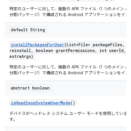
特定のユーザーに対して、複数の APK ファイル（1 つのメイン 
分割パッケージ）で構成される Android アプリケーションをイ
default String
install
Packages
For
User
(List<File> package
Files
,
bo
reinstall
,
boolean grant
Permissions
,
int user
Id
,
S
extra
Args)
特定のユーザーに対して、複数の APK ファイル（1 つのメイン 
分割パッケージ）で構成される Android アプリケーションをイ
abstract boolean
is
Headless
System
User
Mode
()
デバイスがヘッドレス システム ユーザー モードを使用している
す。