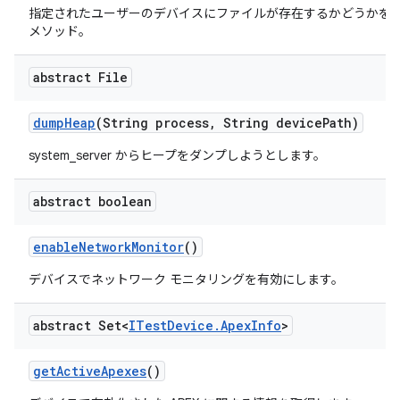
指定されたユーザーのデバイスにファイルが存在するかどうかを
メソッド。
abstract File
dump
Heap
(String process
,
String device
Path)
system_server からヒープをダンプしようとします。
abstract boolean
enable
Network
Monitor
()
デバイスでネットワーク モニタリングを有効にします。
abstract Set<
ITest
Device
.
Apex
Info
>
get
Active
Apexes
()