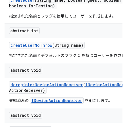
create
User
(String name
,
boolean guest
,
boolean e
boolean for
Testing)
指定された名前とフラグを使用してユーザーを作成します。
abstract int
create
User
No
Throw
(String name)
指定された名前とデフォルトのフラグ 0 を持つユーザーを作成し
abstract void
deregister
Device
Action
Receiver
(
IDevice
Action
Rece
Action
Receiver)
IDeviceActionReceiver
登録済みの
を削除します。
abstract void