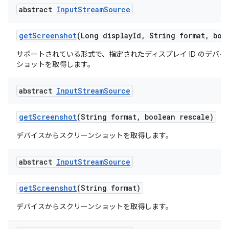
abstract
Input
Stream
Source
get
Screenshot
(Long display
Id
,
String format
,
bool
サポートされている形式で、指定されたディスプレイ ID のデバ
ショットを取得します。
abstract
Input
Stream
Source
get
Screenshot
(String format
,
boolean rescale)
デバイスからスクリーンショットを取得します。
abstract
Input
Stream
Source
get
Screenshot
(String format)
デバイスからスクリーンショットを取得します。