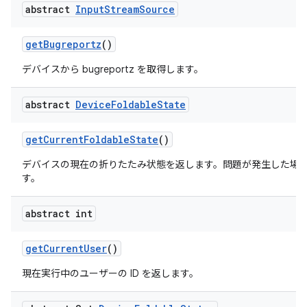
abstract
Input
Stream
Source
get
Bugreportz
()
デバイスから bugreportz を取得します。
abstract
Device
Foldable
State
get
Current
Foldable
State
()
デバイスの現在の折りたたみ状態を返します。問題が発生した場合は 
す。
abstract int
get
Current
User
()
現在実行中のユーザーの ID を返します。