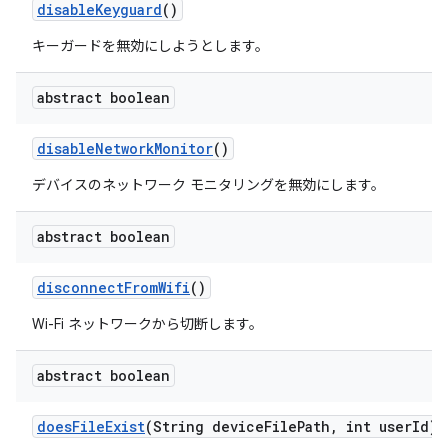
disable
Keyguard
()
キーガードを無効にしようとします。
abstract boolean
disable
Network
Monitor
()
デバイスのネットワーク モニタリングを無効にします。
abstract boolean
disconnect
From
Wifi
()
Wi-Fi ネットワークから切断します。
abstract boolean
does
File
Exist
(String device
File
Path
,
int user
Id)