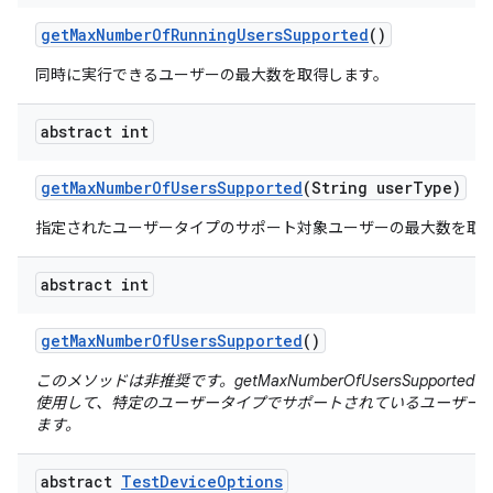
get
Max
Number
Of
Running
Users
Supported
()
同時に実行できるユーザーの最大数を取得します。
abstract int
get
Max
Number
Of
Users
Supported
(String user
Type)
指定されたユーザータイプのサポート対象ユーザーの最大数を取
abstract int
get
Max
Number
Of
Users
Supported
()
このメソッドは非推奨です。getMaxNumberOfUsersSupported(Strin
使用して、特定のユーザータイプでサポートされているユーザー
ます。
abstract
Test
Device
Options