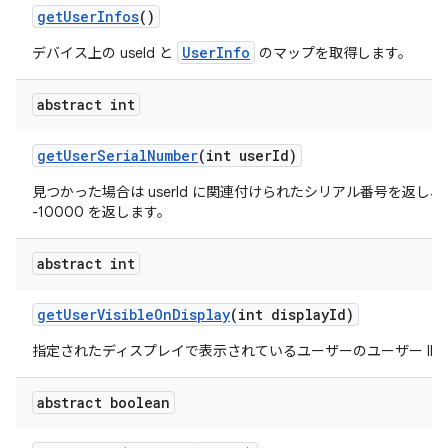
get
User
Infos
()
UserInfo
デバイス上の useId と
のマップを取得します。
abstract int
get
User
Serial
Number
(int user
Id)
見つかった場合は userId に関連付けられたシリアル番号を返し
-10000 を返します。
abstract int
get
User
Visible
On
Display
(int display
Id)
指定されたディスプレイで表示されているユーザーのユーザー ID
abstract boolean