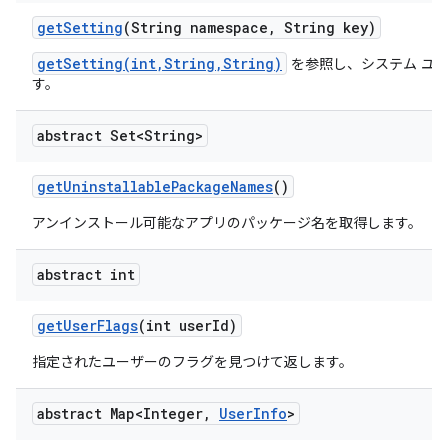
get
Setting
(String namespace
,
String key)
getSetting(int,String,String)
を参照し、システム ユ
す。
abstract Set<String>
get
Uninstallable
Package
Names
()
アンインストール可能なアプリのパッケージ名を取得します。
abstract int
get
User
Flags
(int user
Id)
指定されたユーザーのフラグを見つけて返します。
abstract Map<Integer
,
User
Info
>