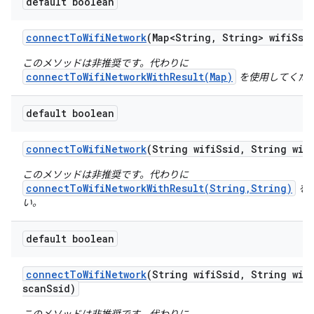
default boolean
connect
To
Wifi
Network
(Map<String
,
String> wifi
Ssi
このメソッドは非推奨です。代わりに
connectToWifiNetworkWithResult(Map)
を使用してくだ
default boolean
connect
To
Wifi
Network
(String wifi
Ssid
,
String wif
このメソッドは非推奨です。代わりに
connectToWifiNetworkWithResult(String,String)
を
い。
default boolean
connect
To
Wifi
Network
(String wifi
Ssid
,
String wif
scan
Ssid)