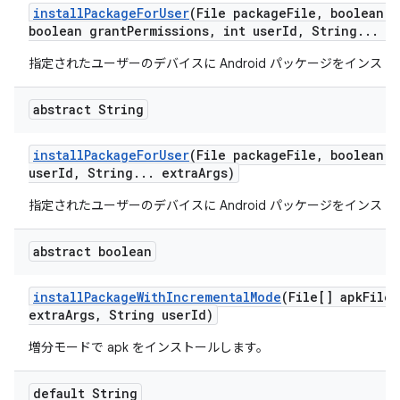
install
Package
For
User
(File package
File
,
boolean r
boolean grant
Permissions
,
int user
Id
,
String
.
.
.
ex
指定されたユーザーのデバイスに Android パッケージをインス
abstract String
install
Package
For
User
(File package
File
,
boolean r
user
Id
,
String
.
.
.
extra
Args)
指定されたユーザーのデバイスに Android パッケージをインス
abstract boolean
install
Package
With
Incremental
Mode
(File[] apk
Files
extra
Args
,
String user
Id)
増分モードで apk をインストールします。
default String