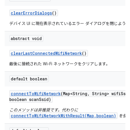
clear
Error
Dialogs
()
デバイス UI に現在表示されているエラー ダイアログを閉じよう
abstract void
clear
Last
Connected
Wifi
Network
()
最後に接続された Wi-Fi ネットワークをクリアします。
default boolean
connect
To
Wifi
Network
(Map<String
,
String> wifi
Ssi
boolean scan
Ssid)
このメソッドは非推奨です。代わりに
connectToWifiNetworkWithResult(Map,boolean)
を使