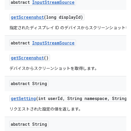
abstract
Input
Stream
Source
get
Screenshot
(long display
Id)
指定されたディスプレイ ID のデバイスからスクリーンショットを
abstract
Input
Stream
Source
get
Screenshot
()
デバイスからスクリーンショットを取得します。
abstract String
get
Setting
(int user
Id
,
String namespace
,
String k
リクエストされた設定の値を返します。
abstract String