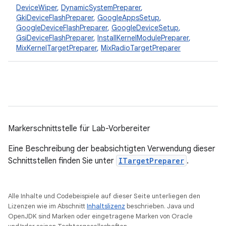
DeviceWiper
,
DynamicSystemPreparer
,
GkiDeviceFlashPreparer
,
GoogleAppsSetup
,
GoogleDeviceFlashPreparer
,
GoogleDeviceSetup
,
GsiDeviceFlashPreparer
,
InstallKernelModulePreparer
,
MixKernelTargetPreparer
,
MixRadioTargetPreparer
Markerschnittstelle für Lab-Vorbereiter
Eine Beschreibung der beabsichtigten Verwendung dieser
Schnittstellen finden Sie unter
ITargetPreparer
.
Alle Inhalte und Codebeispiele auf dieser Seite unterliegen den
Lizenzen wie im Abschnitt
Inhaltslizenz
beschrieben. Java und
OpenJDK sind Marken oder eingetragene Marken von Oracle