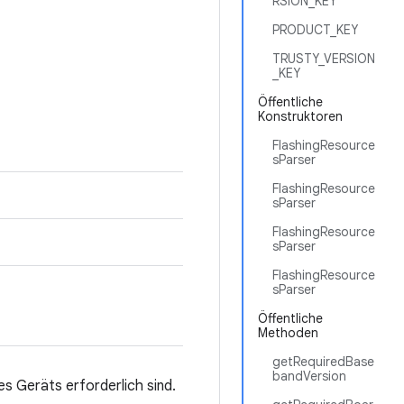
RSION_KEY
PRODUCT_KEY
TRUSTY_VERSION
_KEY
Öffentliche
Konstruktoren
FlashingResource
sParser
FlashingResource
sParser
FlashingResource
sParser
FlashingResource
sParser
Öffentliche
Methoden
getRequiredBase
bandVersion
es Geräts erforderlich sind.