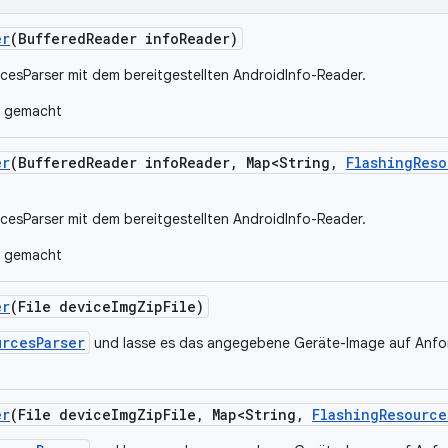
er
(Buffered
Reader info
Reader)
rcesParser mit dem bereitgestellten AndroidInfo-Reader.
r gemacht
er
(Buffered
Reader info
Reader
,
Map<String
,
Flashing
Reso
rcesParser mit dem bereitgestellten AndroidInfo-Reader.
r gemacht
er
(File device
Img
Zip
File)
urcesParser
und lasse es das angegebene Geräte-Image auf Anfor
er
(File device
Img
Zip
File
,
Map<String
,
Flashing
Resource