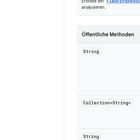
FlashingReso
Erstelle ein
analysieren.
Öffentliche Methoden
String
Collection<String>
String