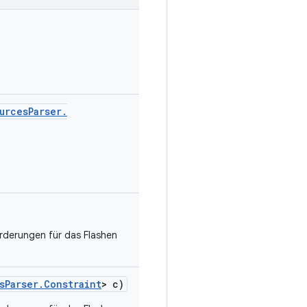
urces
Parser
.
derungen für das Flashen
s
Parser
.
Constraint
> c)