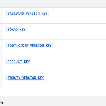
BASEBAND
_
VERSION
_
KEY
BOARD
_
KEY
BOOTLOADER
_
VERSION
_
KEY
PRODUCT
_
KEY
TRUSTY
_
VERSION
_
KEY
en