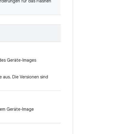
derungen für das Flashen
i des Geräte-Images
 aus. Die Versionen sind
 dem Geräte-Image