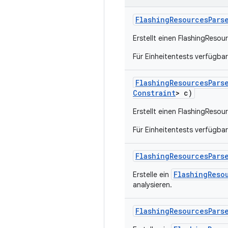
Flashing
Resources
Pars
Erstellt einen FlashingResou
Für Einheitentests verfügba
Flashing
Resources
Pars
Constraint
> c)
Erstellt einen FlashingResou
Für Einheitentests verfügba
Flashing
Resources
Pars
FlashingReso
Erstelle ein
analysieren.
Flashing
Resources
Pars