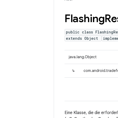
Flashing
Re
public class FlashingRe
extends Object
implem
java.lang.Object
↳
com.android.tradef
Eine Klasse, die die erforder