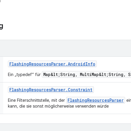
)
g
Flashing
Resources
Parser
.
Android
Info
Map&lt;String, MultiMap&lt;String, 
Ein „typedef“ für
Flashing
Resources
Parser
.
Constraint
FlashingResourcesParser
Eine Filterschnittstelle, mit der
ei
kann, die sie sonst möglicherweise verwenden würde