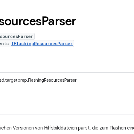
sources
Parser
sourcesParser
ents
IFlashingResourcesParser
ed.targetprep.FlashingResourcesParser
lichen Versionen von Hilfsbilddateien parst, die zum Flashen ein