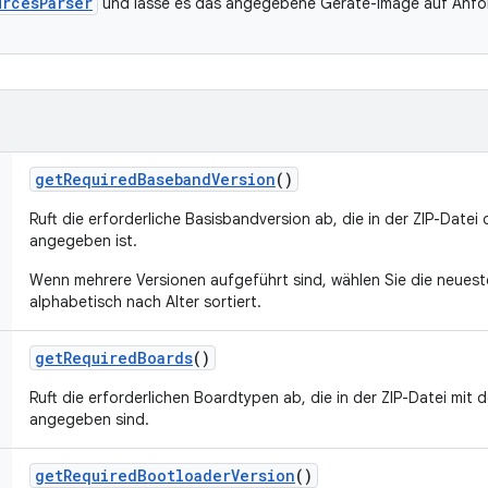
urcesParser
und lasse es das angegebene Geräte-Image auf Anfor
get
Required
Baseband
Version
()
Ruft die erforderliche Basisbandversion ab, die in der ZIP-Date
angegeben ist.
Wenn mehrere Versionen aufgeführt sind, wählen Sie die neueste
alphabetisch nach Alter sortiert.
get
Required
Boards
()
Ruft die erforderlichen Boardtypen ab, die in der ZIP-Datei mit
angegeben sind.
get
Required
Bootloader
Version
()