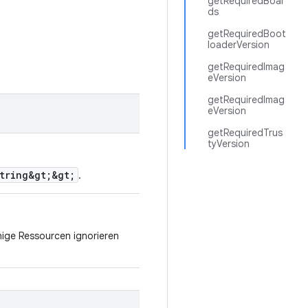
getRequiredBoar
ds
getRequiredBoot
loaderVersion
getRequiredImag
eVersion
getRequiredImag
eVersion
getRequiredTrus
tyVersion
String&gt;&gt;
.
nige Ressourcen ignorieren