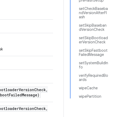
preFlashSetup
setCheckBaseba
ndVersionAfterFl
ash
setSkipBaseban
dVersionCheck
setSkipBootload
erVersionCheck
k
setSkipFastboot
FailedMessage
setSystemBuildIn
fo
verifyRequiredBo
ards
wipeCache
ootloader
Version
Check
,
tboot
Failed
Message)
wipePartition
ootloader
Version
Check
,