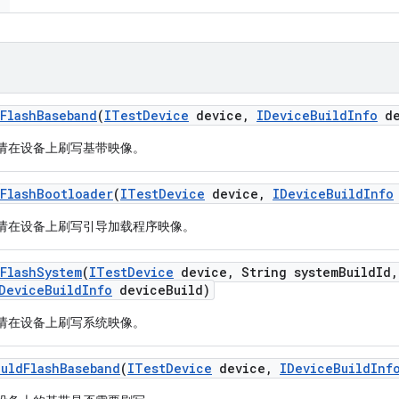
Flash
Baseband
(
ITest
Device
device
,
IDevice
Build
Info
de
请在设备上刷写基带映像。
Flash
Bootloader
(
ITest
Device
device
,
IDevice
Build
Info
请在设备上刷写引导加载程序映像。
Flash
System
(
ITest
Device
device
,
String system
Build
Id
,
Device
Build
Info
device
Build)
请在设备上刷写系统映像。
uld
Flash
Baseband
(
ITest
Device
device
,
IDevice
Build
Inf