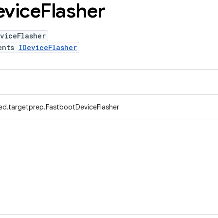
evice
Flasher
viceFlasher
ents
IDeviceFlasher
ed.targetprep.FastbootDeviceFlasher