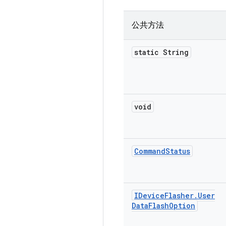
公共方法
static String
void
Command
Status
IDevice
Flasher
.
User
Data
Flash
Option