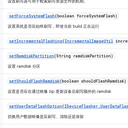
设置刷写器可用于检索刷写资源文件的机制。
set
Force
System
Flash
(boolean force
System
Flash)
设置系统是否应始终刷写，即使当前 build 正在运行
set
Incremental
Flashing
(
Incremental
Image
Util
incre
set
Ramdisk
Partition
(String ramdisk
Partition)
设置 ramdisk 分区
set
Should
Flash
Ramdisk
(boolean should
Flash
Ramdisk)
设置是否应在通过映像 zip 更新设备后刷写额外的 ramdisk
set
User
Data
Flash
Option
(
IDevice
Flasher
.
User
Data
Fla
切换用户数据映像是应刷写、清除还是保留