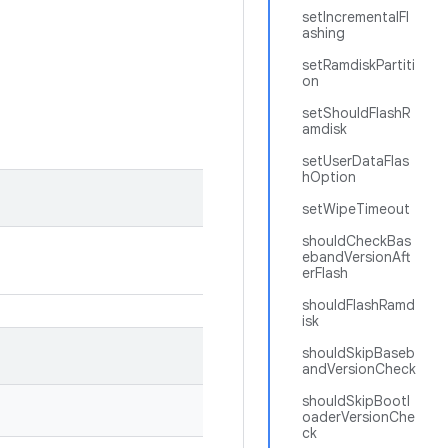
setIncrementalFl
ashing
setRamdiskPartiti
on
setShouldFlashR
amdisk
setUserDataFlas
hOption
setWipeTimeout
shouldCheckBas
ebandVersionAft
erFlash
shouldFlashRamd
isk
shouldSkipBaseb
andVersionCheck
shouldSkipBootl
oaderVersionChe
ck