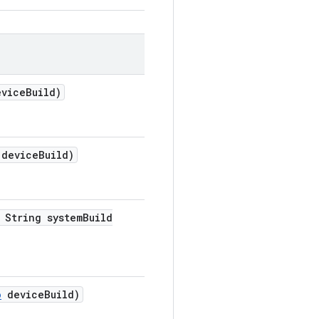
vice
Build)
device
Build)
String system
Build
o
device
Build)