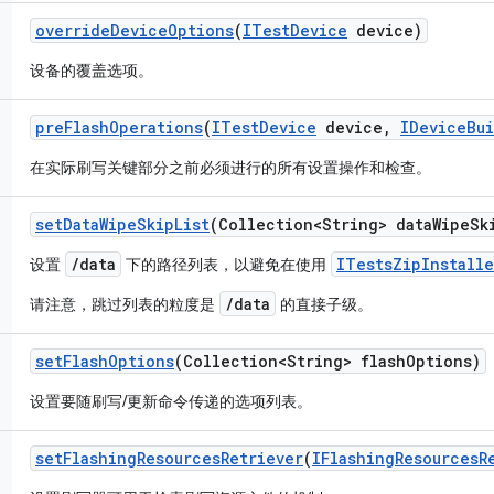
override
Device
Options
(
ITest
Device
device)
设备的覆盖选项。
pre
Flash
Operations
(
ITest
Device
device
,
IDevice
Bu
在实际刷写关键部分之前必须进行的所有设置操作和检查。
set
Data
Wipe
Skip
List
(Collection<String> data
Wipe
Sk
/data
ITestsZipInstalle
设置
下的路径列表，以避免在使用
/data
请注意，跳过列表的粒度是
的直接子级。
set
Flash
Options
(Collection<String> flash
Options)
设置要随刷写/更新命令传递的选项列表。
set
Flashing
Resources
Retriever
(
IFlashing
Resources
R