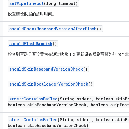
set
Wipe
Timeout
(long timeout)
设置清除数据的超时时间。
should
Check
Baseband
Version
After
Flash
()
should
Flash
Ramdisk
()
检查刷写器是否设置为在通过映像 zip 更新设备后刷写额外的 ramdis
should
Skip
Baseband
Version
Check
()
should
Skip
Bootloader
Version
Check
()
stderr
Contains
Failed
(String stderr
,
boolean skip
B
boolean skip
Baseband
Version
Check
,
boolean skip
Fas
stderr
Contains
Failed
(String stderr
,
boolean skip
B
boolean skip
Baseband
Version
Check)