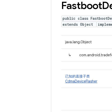
Fastboot
D
public class FastbootDe
extends Object
implem
java.lang.Object
↳
com.android.tradef
已知的直接子类
CdmaDeviceFlasher