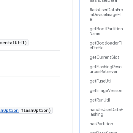
flashUserData
flashUserDataFro
mDeviceImageFil
e
getBootPartition
Name
mental
Util)
getBootloaderFil
ePrefix
getCurrentSlot
getFlashingReso
urcesRetriever
getFuseUtil
getImageVersion
getRunUtil
handleUserDataF
sh
Option
flash
Option)
lashing
hasPartition