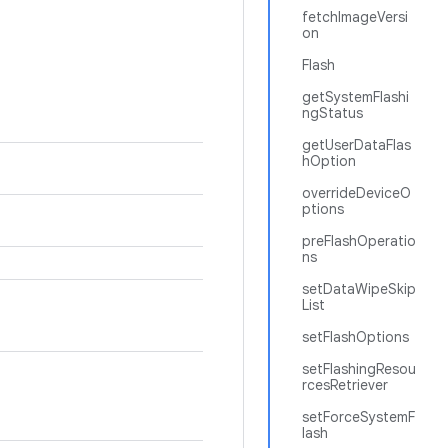
fetchImageVersi
on
Flash
getSystemFlashi
ngStatus
getUserDataFlas
hOption
overrideDeviceO
ptions
preFlashOperatio
ns
setDataWipeSkip
List
setFlashOptions
setFlashingResou
rcesRetriever
setForceSystemF
lash