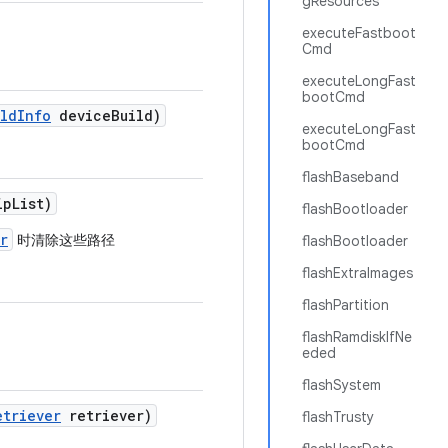
gResources
executeFastboot
Cmd
executeLongFast
bootCmd
ild
Info
device
Build)
executeLongFast
bootCmd
flashBaseband
ip
List)
flashBootloader
r
时清除这些路径
flashBootloader
flashExtraImages
flashPartition
flashRamdiskIfNe
eded
flashSystem
etriever
retriever)
flashTrusty