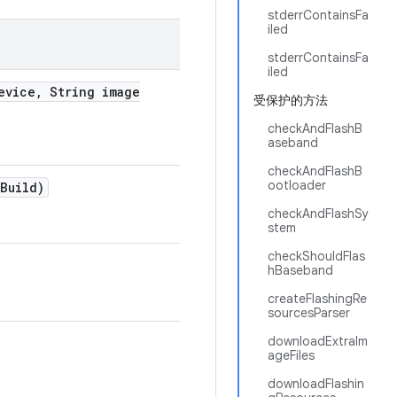
stderrContainsFa
iled
stderrContainsFa
iled
vice
,
String image
受保护的方法
checkAndFlashB
aseband
checkAndFlashB
ootloader
Build)
checkAndFlashSy
stem
checkShouldFlas
hBaseband
createFlashingRe
sourcesParser
downloadExtraIm
ageFiles
downloadFlashin