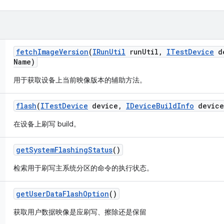
fetch
Image
Version
(
IRun
Util
run
Util
,
ITest
Device
de
Name)
用于获取设备上当前映像版本的辅助方法。
flash
(
ITest
Device
device
,
IDevice
Build
Info
device
在设备上刷写 build。
get
System
Flashing
Status
()
检索用于刷写主系统分区的命令的执行状态。
get
User
Data
Flash
Option
()
获取用户数据映像是应刷写、擦除还是保留