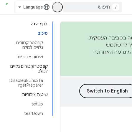
/
בדף הזה
סיכום
פורמה בסביבה העסקית,
קונסטרוקטורים
ברבעון השני וברבעון הרביעי. כדי ליצור ולתרום ל-AOSP, צריך להשתמש
גלויים לכולם
ד יפנה לגרסה האחרונה
שיטות ציבוריות
קונסטרוקטורים גלויים
לכולם
DisableSELinuxTa
rgetPreparer
שיטות ציבוריות
setUp
tearDown