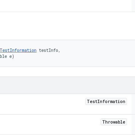
TestInformation
 testInfo, 

ble e)
Test
Information
Throwable