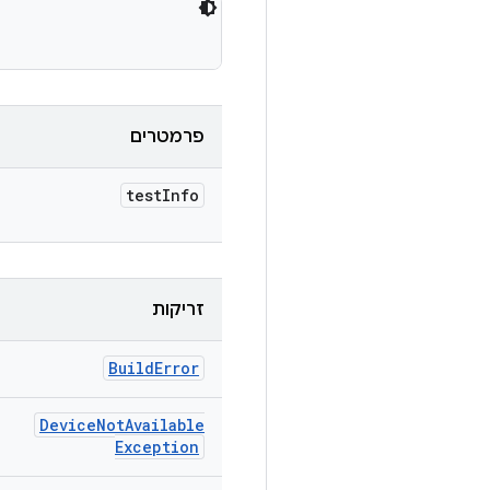
פרמטרים
test
Info
זריקות
Build
Error
Device
Not
Available
Exception