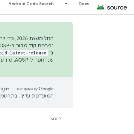
Android Code Search
Docs
החל משנת
ב-
oid-latest-release
שנדחפה ל-AOSP. מידע נוסף זמין במאמר
המועדפת עליך. בתרגומים
AOSP