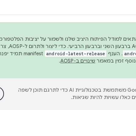
 2026, כדי להתאים למודל הפיתוח היציב שלנו ולשמור על יציבות הפלט
נפרסם קוד מקור ב-AOSP 
andr
. הענף
android-latest-release
manifest תמי
שינויים ב-AOSP
.
‫Google משתמשת בטכנולוגיית AI כדי לתרגם תוכן לשפה
 כאלו עשויות להיות שגיאות.