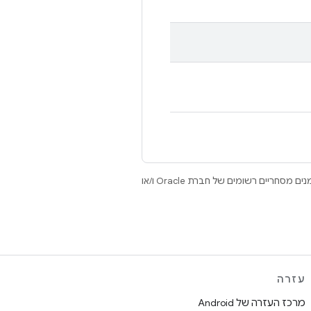
.‏ Java ו-OpenJDK הם סימנים מסחריים או סימנים מסחריים רשומים של חברת Oracle ו/או
עזרה
מרכז העזרה של Android