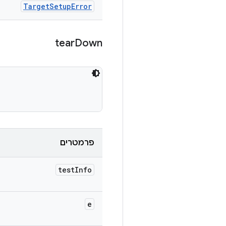
Target
Setup
Error
tear
Down
פרמטרים
test
Info
e