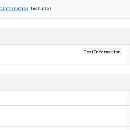
tInformation
 testInfo)
Test
Information