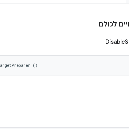
ים לכולם
Disable
S
TargetPreparer ()