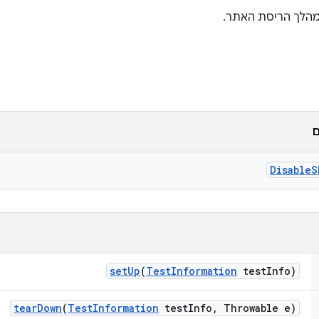
מהלך הריסת האתר.
ם
Disable
S
set
Up
(
Test
Information
test
Info)
tear
Down
(
Test
Information
test
Info
,
Throwable e)