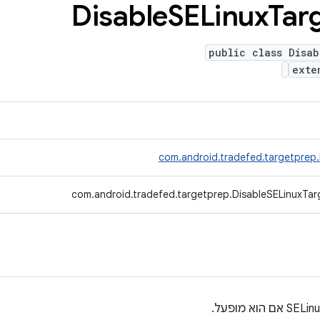
Disable
SELinux
Tar
public class Disab
ext
com.android.tradefed.targetprep
com.android.tradefed.targetprep.DisableSELinuxTar