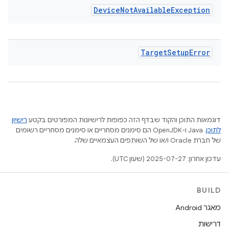
Device
Not
Available
Exception
Target
Setup
Error
דוגמאות התוכן והקוד שבדף הזה כפופות לרישיונות המפורטים בקטע
רישיון
לתוכן
.‏ Java ו-OpenJDK הם סימנים מסחריים או סימנים מסחריים רשומים
של חברת Oracle ו/או של השותפים העצמאיים שלה.
עדכון אחרון: 2025-07-27 (שעון UTC).
BUILD
מאגר Android
דרישות