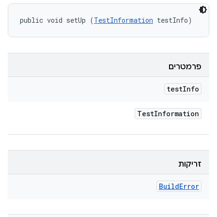
public void setUp (
TestInformation
 testInfo)
פרמטרים
test
Info
Test
Information
זריקות
Build
Error