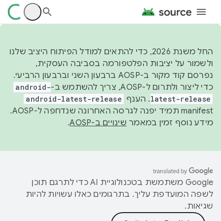
החל משנת 2026, כדי להתאים למודל הפיתוח היציב שלנו
ולשמור על יציבות הפלטפורמה בסביבה העסקית,
נפרסם קוד מקור ב-AOSP ברבעון השני וברבעון הרביעי.
כדי ליצור ולתרום ל-AOSP, צריך להשתמש ב-
android-
latest-release
. הענף
android-latest-release
manifest תמיד יפנה לגרסה האחרונה שנדחפה ל-AOSP.
מידע נוסף זמין במאמר
שינויים ב-AOSP
.
‫Google משתמשת בטכנולוגיית AI כדי לתרגם תוכן
לשפה המועדפת עליך. בתרגומים כאלו עשויות להיות
שגיאות.