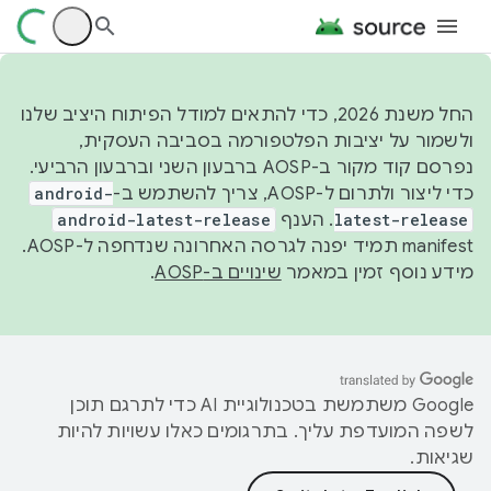
החל משנת 2026, כדי להתאים למודל הפיתוח היציב שלנו
ולשמור על יציבות הפלטפורמה בסביבה העסקית,
נפרסם קוד מקור ב-AOSP ברבעון השני וברבעון הרביעי.
כדי ליצור ולתרום ל-AOSP, צריך להשתמש ב-
android-
latest-release
. הענף
android-latest-release
manifest תמיד יפנה לגרסה האחרונה שנדחפה ל-AOSP.
מידע נוסף זמין במאמר
שינויים ב-AOSP
.
‫Google משתמשת בטכנולוגיית AI כדי לתרגם תוכן
לשפה המועדפת עליך. בתרגומים כאלו עשויות להיות
שגיאות.