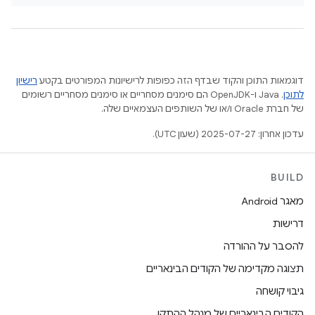
דוגמאות התוכן והקוד שבדף הזה כפופות לרישיונות המפורטים בקטע
רישיון
לתוכן
.‏ Java ו-OpenJDK הם סימנים מסחריים או סימנים מסחריים רשומים
של חברת Oracle ו/או של השותפים העצמאיים שלה.
עדכון אחרון: 2025-07-27 (שעון UTC).
BUILD
מאגר Android
דרישות
להסבר על ההורדה
תצוגה מקדימה של הקודים הבינאריים
גיבוי קושחה
הקודים הבינאריים של מנהל ההתקן