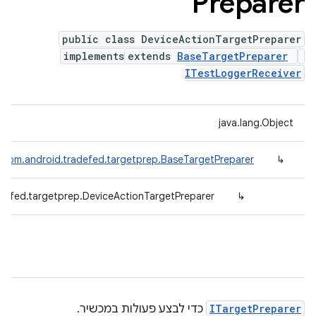
Preparer
public class DeviceActionTargetPreparer
implements
extends
BaseTargetPreparer
ITestLoggerReceiver
java.lang.Object
com.android.tradefed.targetprep.BaseTargetPreparer
↳
defed.targetprep.DeviceActionTargetPreparer
↳
ITargetPreparer
כדי לבצע פעולות במכשיר.