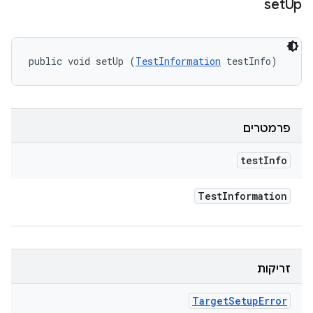
set
Up
public void setUp (
TestInformation
 testInfo)
פרמטרים
test
Info
Test
Information
זריקות
Target
Setup
Error