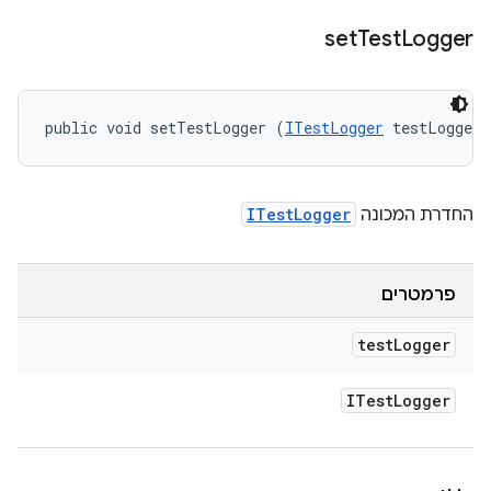
set
Test
Logger
public void setTestLogger (
ITestLogger
 testLogger)
החדרת המכונה
ITestLogger
פרמטרים
test
Logger
ITest
Logger