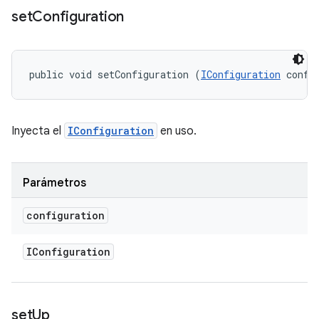
set
Configuration
public void setConfiguration (
IConfiguration
 confi
Inyecta el
IConfiguration
en uso.
Parámetros
configuration
IConfiguration
set
Up