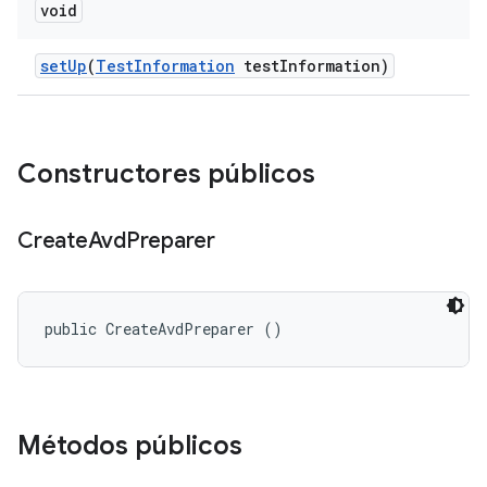
void
set
Up
(
Test
Information
test
Information)
Constructores públicos
Create
Avd
Preparer
public CreateAvdPreparer ()
Métodos públicos