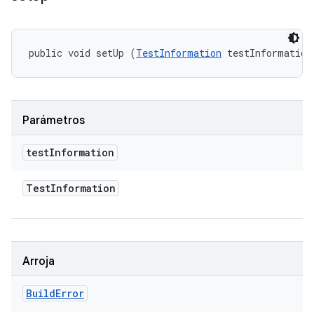
public void setUp (
TestInformation
 testInformation
Parámetros
test
Information
Test
Information
Arroja
Build
Error