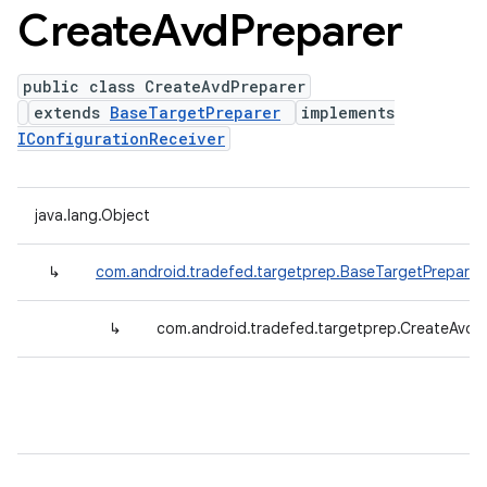
Create
Avd
Preparer
public class CreateAvdPreparer
extends
BaseTargetPreparer
implements
IConfigurationReceiver
java.lang.Object
↳
com.android.tradefed.targetprep.BaseTargetPreparer
↳
com.android.tradefed.targetprep.CreateAvdP