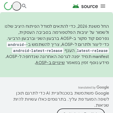
החל משנת 2026, כדי להתאים למודל הפיתוח היציב שלנו
ולשמור על יציבות הפלטפורמה בסביבה העסקית,
נפרסם קוד מקור ב-AOSP ברבעון השני וברבעון הרביעי.
כדי ליצור ולתרום ל-AOSP, צריך להשתמש ב-
android-
latest-release
. הענף
android-latest-release
manifest תמיד יפנה לגרסה האחרונה שנדחפה ל-AOSP.
מידע נוסף זמין במאמר
שינויים ב-AOSP
.
‫Google משתמשת בטכנולוגיית AI כדי לתרגם תוכן
לשפה המועדפת עליך. בתרגומים כאלו עשויות להיות
שגיאות.