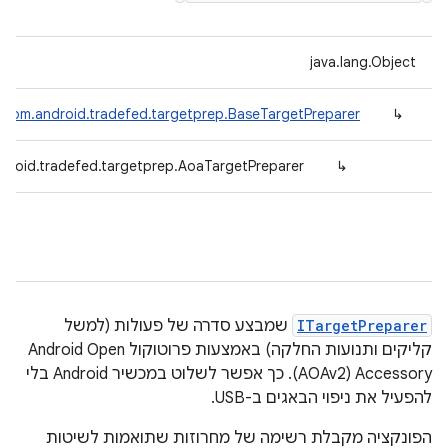
java.lang.Object
com.android.tradefed.targetprep.BaseTargetPreparer
↳
droid.tradefed.targetprep.AoaTargetPreparer
↳
ITargetPreparer
שמבצע סדרה של פעולות (למשל
קליקים ותנועות החלקה) באמצעות פרוטוקול Android Open
Accessory‏ (AOAv2). כך אפשר לשלוט במכשיר Android בלי
להפעיל את ניפוי הבאגים ב-USB.
הפונקציה מקבלת רשימה של מחרוזות שתואמות לשיטות