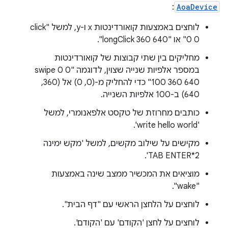
:
AoaDevice
לוחצים באמצעות קואורדינטות x ו-y, למשל "click
0 0" או "longClick 360 640".
מחליקים בין שתי קבוצות של קואורדינטות
במספר אלפיות שנייה שצוין, לדוגמה "swipe 0 0
100 360 640" כדי להחליק מ-(0, 0) אל (360,
640) ב-100 אלפיות השנייה.
כותבים מחרוזת של טקסט אלפאנומרי, למשל
'write hello world'.
מקישים על שילוב מקשים, למשל 'מקש ימינה
2*TAB ENTER'.
מוציאים את המכשיר ממצב שינה באמצעות
"wake".
לוחצים על הלחצן הראשי עם "דף הבית".
לוחצים על לחצן 'הקודם' עם 'הקודם'.