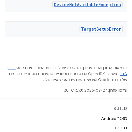
Device
Not
Available
Exception
Target
Setup
Error
דוגמאות התוכן והקוד שבדף הזה כפופות לרישיונות המפורטים בקטע
רישיון
לתוכן
.‏ Java ו-OpenJDK הם סימנים מסחריים או סימנים מסחריים רשומים
של חברת Oracle ו/או של השותפים העצמאיים שלה.
עדכון אחרון: 2025-07-27 (שעון UTC).
BUILD
מאגר Android
דרישות