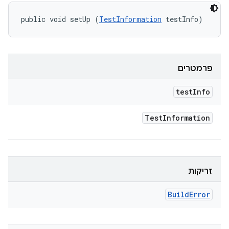
public void setUp (
TestInformation
 testInfo)
פרמטרים
test
Info
Test
Information
זריקות
Build
Error