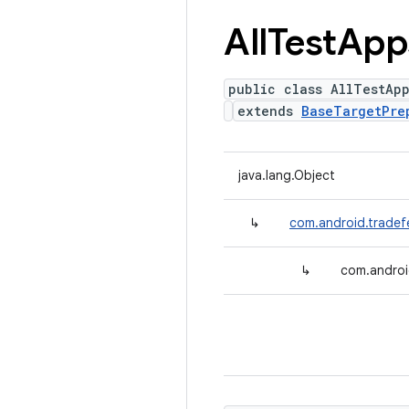
All
Test
App
public class AllTestApp
extends
BaseTargetPre
java.lang.Object
↳
com.android.tradef
↳
com.androi