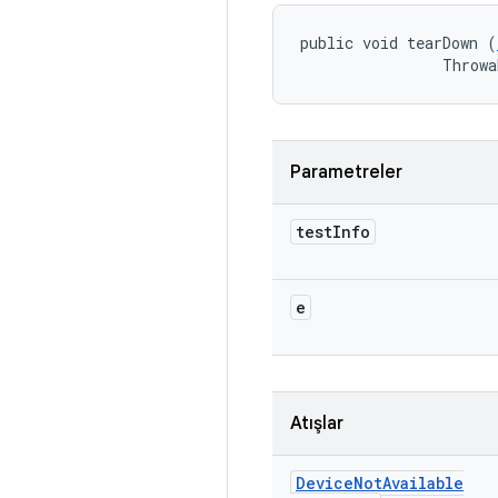
public void tearDown (
                Throwa
Parametreler
test
Info
e
Atışlar
Device
Not
Available