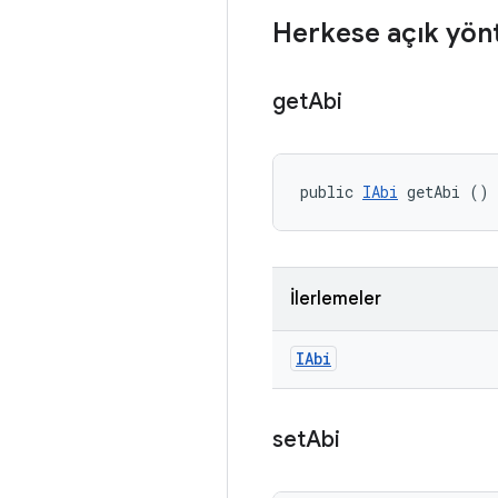
Herkese açık yön
get
Abi
public 
IAbi
 getAbi ()
İlerlemeler
IAbi
set
Abi