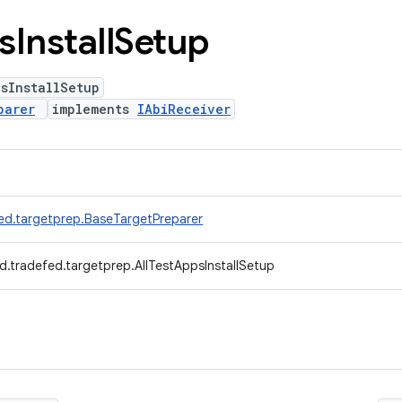
s
Install
Setup
sInstallSetup
parer
implements
IAbiReceiver
ed.targetprep.BaseTargetPreparer
d.tradefed.targetprep.AllTestAppsInstallSetup