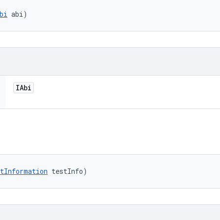
bi
 abi)
IAbi
tInformation
 testInfo)