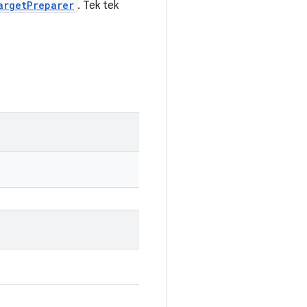
argetPreparer
. Tek tek