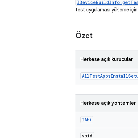
IDeviceBuildInfo.getTes
test uygulaması yükleme için
Özet
Herkese açık kurucular
All
Test
Apps
Install
Set
Herkese açık yöntemler
IAbi
void