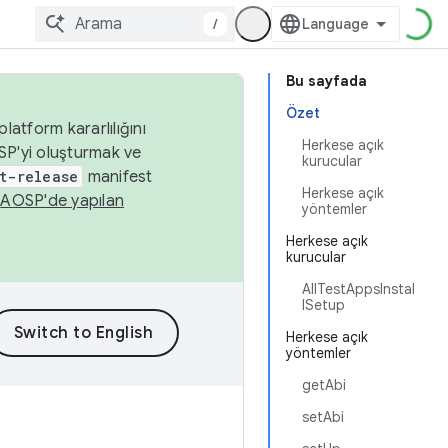
/
Bu sayfada
Özet
latform kararlılığını
Herkese açık
SP'yi oluşturmak ve
kurucular
t-release
manifest
Herkese açık
n
AOSP'de yapılan
yöntemler
Herkese açık
kurucular
AllTestAppsInstal
lSetup
Herkese açık
yöntemler
getAbi
setAbi