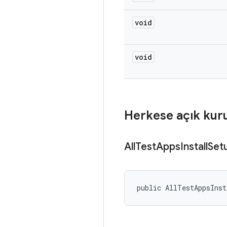
void
void
Herkese açık kur
All
Test
Apps
Install
Set
public AllTestAppsInst