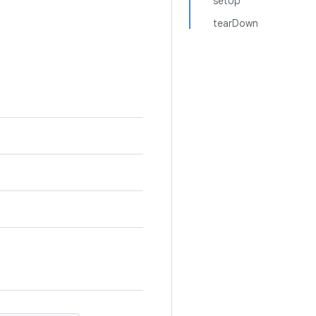
setUp
tearDown