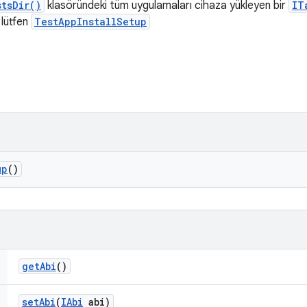
tsDir()
klasöründeki tüm uygulamaları cihaza yükleyen bir
IT
 lütfen
TestAppInstallSetup
up
()
get
Abi
()
set
Abi
(
IAbi
abi)