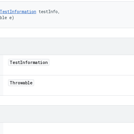
TestInformation
 testInfo, 

ble e)
Test
Information
Throwable