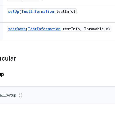
set
Up
(
Test
Information
test
Info)
tear
Down
(
Test
Information
test
Info
,
Throwable e)
ucular
up
allSetup ()