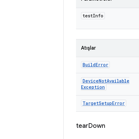
test
Info
Atışlar
Build
Error
Device
Not
Available
Exception
Target
Setup
Error
tear
Down