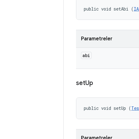
public void setAbi (
IA
Parametreler
abi
set
Up
public void setUp (
Tes
Parametreler