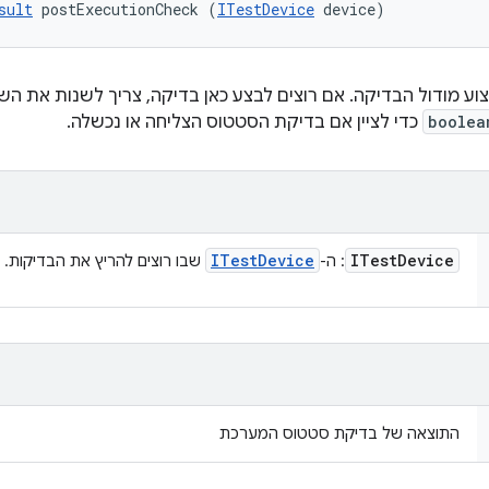
sult
 postExecutionCheck (
ITestDevice
 device)
וע מודול הבדיקה. אם רוצים לבצע כאן בדיקה, צריך לשנות את הש
boolea
כדי לציין אם בדיקת הסטטוס הצליחה או נכשלה.
ITest
Device
ITest
Device
: ה-
שבו רוצים להריץ את הבדיקות.
התוצאה של בדיקת סטטוס המערכת