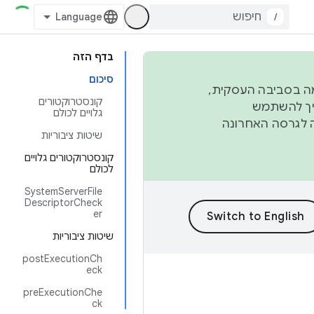
/
בדף הזה
סיכום
פורמה בסביבה העסקית,
קונסטרוקטורים
ברבעון השני וברבעון הרביעי. כדי ליצור ולתרום ל-AOSP, צריך להשתמש
גלויים לכולם
ד יפנה לגרסה האחרונה
שיטות ציבוריות
קונסטרוקטורים גלויים
לכולם
SystemServerFile
DescriptorCheck
er
שיטות ציבוריות
postExecutionCh
eck
preExecutionChe
ck