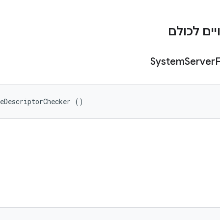
ים לכולם
System
Server
F
leDescriptorChecker ()