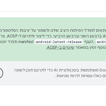
 2026, כדי להתאים למודל הפיתוח היציב שלנו ולשמור על יציבות הפלט
נפרסם קוד מקור ב-AOSP 
andr
. הענף
android-latest-release
manifest תמי
שינויים ב-AOSP
.
‫Google משתמשת בטכנולוגיית AI כדי לתרגם תוכן לשפה
 כאלו עשויות להיות שגיאות.