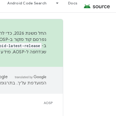
Android Code Search
Docs
החל משנת
ב-
oid-latest-release
שנדחפה ל-AOSP. מידע נוסף זמין במאמר
המועדפת עליך. בתרגומים
AOSP