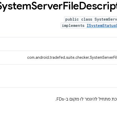
System
Server
File
Descrip
public class SystemServ
implements
ISystemStatus
com.android.tradefed.suite.checker.SystemServerFi
תחיל להיגמר לו מקום ב-FDs.