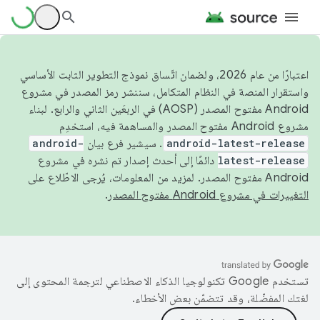
اعتبارًا من عام 2026، ولضمان اتّساق نموذج التطوير الثابت الأساسي
واستقرار المنصة في النظام المتكامل، سننشر رمز المصدر في مشروع
Android مفتوح المصدر (AOSP) في الربعَين الثاني والرابع. لبناء
مشروع Android مفتوح المصدر والمساهمة فيه، استخدِم
android-latest-release
. سيشير فرع بيان
android-
latest-release
دائمًا إلى أحدث إصدار تم نشره في مشروع
Android مفتوح المصدر. لمزيد من المعلومات، يُرجى الاطّلاع على
التغييرات في مشروع Android مفتوح المصدر
.
تستخدم Google تكنولوجيا الذكاء الاصطناعي لترجمة المحتوى إلى
لغتك المفضّلة، وقد تتضمّن بعض الأخطاء.