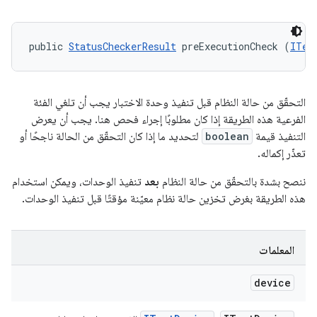
public 
StatusCheckerResult
 preExecutionCheck (
ITes
التحقّق من حالة النظام قبل تنفيذ وحدة الاختبار يجب أن تلغي الفئة
الفرعية هذه الطريقة إذا كان مطلوبًا إجراء فحص هنا. يجب أن يعرض
التنفيذ قيمة
boolean
لتحديد ما إذا كان التحقّق من الحالة ناجحًا أو
تعذّر إكماله.
ننصح بشدة بالتحقّق من حالة النظام
بعد
تنفيذ الوحدات، ويمكن استخدام
هذه الطريقة بغرض تخزين حالة نظام معيّنة مؤقتًا قبل تنفيذ الوحدات.
المعلمات
device