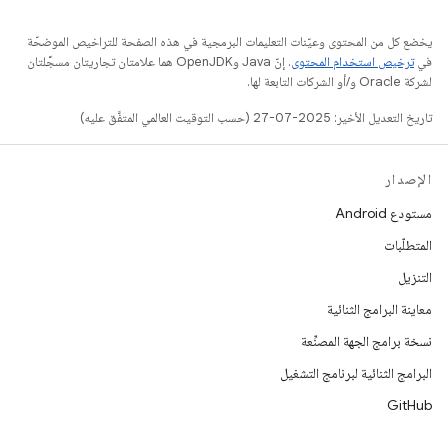
يخضع كل من المحتوى وعيّنات التعليمات البرمجية في هذه الصفحة للتراخيص الموضحّة
في
ترخيص استخدام المحتوى
. إنّ Java وOpenJDK هما علامتان تجاريتان مسجَّلتان
لشركة Oracle و/أو الشركات التابعة لها.
تاريخ التعديل الأخير: 2025-07-27 (حسب التوقيت العالمي المتفَّق عليه)
الإصدار
مستودع Android
المتطلّبات
التنزيل
معاينة البرامج الثنائية
نسخة برامج الجهة المصنِّعة
البرامج الثنائية لبرنامج التشغيل
GitHub