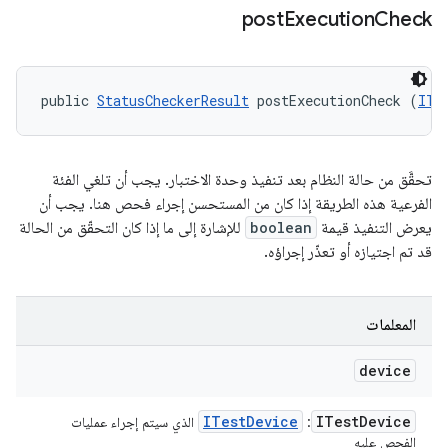
post
Execution
Check
public 
StatusCheckerResult
 postExecutionCheck (
ITe
تحقَّق من حالة النظام بعد تنفيذ وحدة الاختبار. يجب أن تلغي الفئة
الفرعية هذه الطريقة إذا كان من المستحسن إجراء فحص هنا. يجب أن
يعرض التنفيذ قيمة
boolean
للإشارة إلى ما إذا كان التحقّق من الحالة
قد تم اجتيازه أو تعذّر إجراؤه.
المعلمات
device
ITest
Device
ITest
Device
:
الذي سيتم إجراء عمليات
الفحص عليه