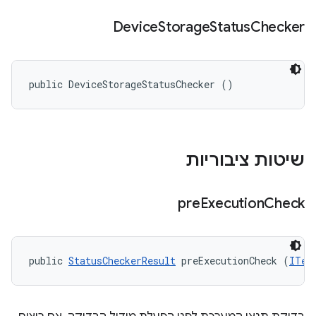
Device
Storage
Status
Checker
public DeviceStorageStatusChecker ()
שיטות ציבוריות
pre
Execution
Check
public 
StatusCheckerResult
 preExecutionCheck (
ITes