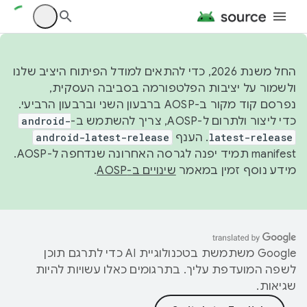
החל משנת 2026, כדי להתאים למודל הפיתוח היציב שלנו
ולשמור על יציבות הפלטפורמה בסביבה העסקית,
נפרסם קוד מקור ב-AOSP ברבעון השני וברבעון הרביעי.
כדי ליצור ולתרום ל-AOSP, צריך להשתמש ב-
android-
latest-release
. הענף
android-latest-release
manifest תמיד יפנה לגרסה האחרונה שנדחפה ל-AOSP.
מידע נוסף זמין במאמר
שינויים ב-AOSP
.
‫Google משתמשת בטכנולוגיית AI כדי לתרגם תוכן
לשפה המועדפת עליך. בתרגומים כאלו עשויות להיות
שגיאות.