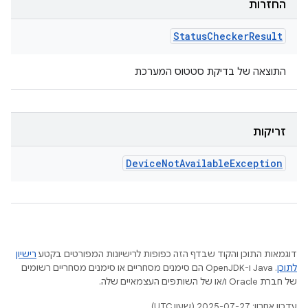
החזרות
Status
Checker
Result
התוצאה של בדיקת סטטוס המערכת
זריקות
Device
Not
Available
Exception
דוגמאות התוכן והקוד שבדף הזה כפופות לרישיונות המפורטים בקטע
רישיון
לתוכן
.‏ Java ו-OpenJDK הם סימנים מסחריים או סימנים מסחריים רשומים
של חברת Oracle ו/או של השותפים העצמאיים שלה.
עדכון אחרון: 2025-07-27 (שעון UTC).