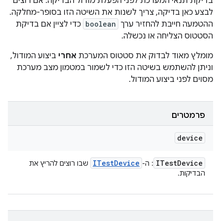
בדיקת תנאי המערכת לפני הפעלת מודול הבדיקה. אם רוצים
לבצע כאן בדיקה, צריך לשנות את השיטה הזו בסופר-מחלקה.
ההטמעה חייבת להחזיר ערך
boolean
כדי לציין אם בדיקת
הסטטוס הצליחה או נכשלה.
מומלץ מאוד לבדוק את סטטוס המערכת
אחרי
ביצוע המודול,
וניתן להשתמש בשיטה הזו כדי לשמור במטמון מצב מערכת
מסוים לפני ביצוע המודול.
פרמטרים
device
ITest
Device
ITest
Device
: ה-
שבו רוצים להריץ את
הבדיקות.