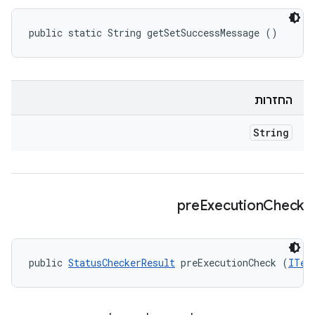
public static String getSetSuccessMessage ()
החזרות
String
pre
Execution
Check
public 
StatusCheckerResult
 preExecutionCheck (
ITes