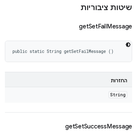
שיטות ציבוריות
get
Set
Fail
Message
public static String getSetFailMessage ()
החזרות
String
get
Set
Success
Message