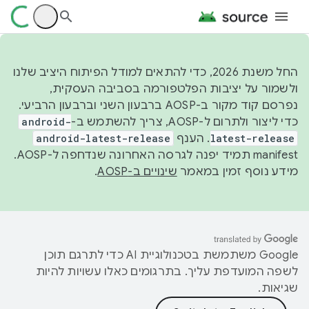
החל משנת 2026, כדי להתאים למודל הפיתוח היציב שלנו
ולשמור על יציבות הפלטפורמה בסביבה העסקית,
נפרסם קוד מקור ב-AOSP ברבעון השני וברבעון הרביעי.
כדי ליצור ולתרום ל-AOSP, צריך להשתמש ב-
android-
latest-release
. הענף
android-latest-release
manifest תמיד יפנה לגרסה האחרונה שנדחפה ל-AOSP.
מידע נוסף זמין במאמר
שינויים ב-AOSP
.
‫Google משתמשת בטכנולוגיית AI כדי לתרגם תוכן
לשפה המועדפת עליך. בתרגומים כאלו עשויות להיות
שגיאות.