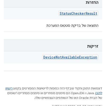
החזרות
Status
Checker
Result
התוצאה של בדיקת סטטוס המערכת
זריקות
Device
Not
Available
Exception
דוגמאות התוכן והקוד שבדף הזה כפופות לרישיונות המפורטים בקטע
רישיון
לתוכן
.‏ Java ו-OpenJDK הם סימנים מסחריים או סימנים מסחריים רשומים
של חברת Oracle ו/או של השותפים העצמאיים שלה.