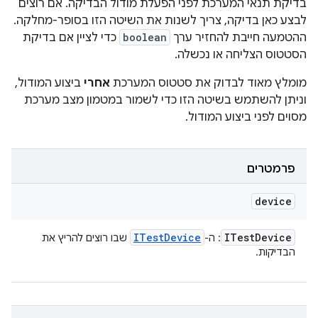
בדיקת תנאי המערכת לפני הפעלת מודול הבדיקה. אם רוצים
לבצע כאן בדיקה, צריך לשנות את השיטה הזו בסופר-מחלקה.
ההטמעה חייבת להחזיר ערך
boolean
כדי לציין אם בדיקת
הסטטוס הצליחה או נכשלה.
מומלץ מאוד לבדוק את סטטוס המערכת
אחרי
ביצוע המודול,
וניתן להשתמש בשיטה הזו כדי לשמור במטמון מצב מערכת
מסוים לפני ביצוע המודול.
פרמטרים
device
ITest
Device
ITest
Device
: ה-
שבו רוצים להריץ את
הבדיקות.