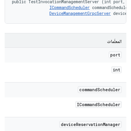
public TestInvocationManagementServer (int port, 

ICommandScheduler
 commandScheduler,
DeviceManagementGrpcServer
 deviceR
المعلَمات
port
int
command
Scheduler
ICommand
Scheduler
device
Reservation
Manager