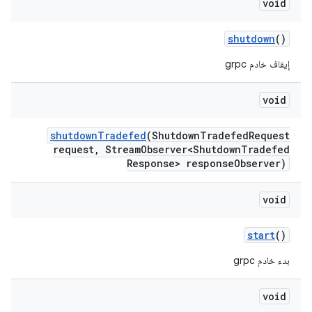
void
shutdown
()
إيقاف خادم grpc
void
shutdown
Tradefed
(Shutdown
Tradefed
Request
request
,
Stream
Observer<Shutdown
Tradefed
Response> response
Observer)
void
start
()
بدء خادم grpc
void