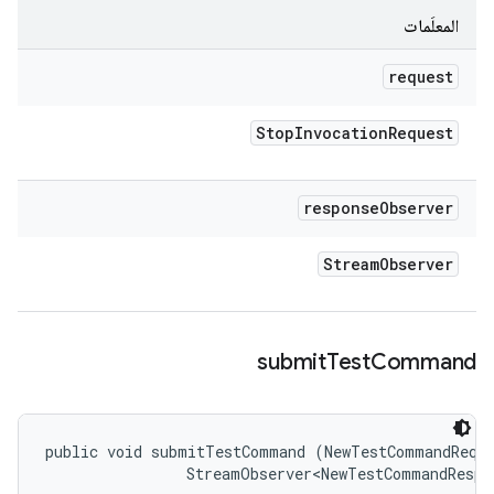
المعلَمات
request
Stop
Invocation
Request
response
Observer
Stream
Observer
submit
Test
Command
public void submitTestCommand (NewTestCommandReque
                StreamObserver<NewTestCommandRespo