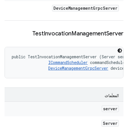
Device
Management
Grpc
Server
Test
Invocation
Management
Server
public TestInvocationManagementServer (Server serve
ICommandScheduler
 commandScheduler,
DeviceManagementGrpcServer
 deviceR
المعلَمات
server
Server