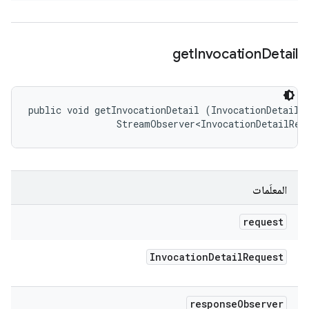
get
Invocation
Detail
public void getInvocationDetail (InvocationDetailRe
                StreamObserver<InvocationDetailRes
المعلَمات
request
Invocation
Detail
Request
response
Observer