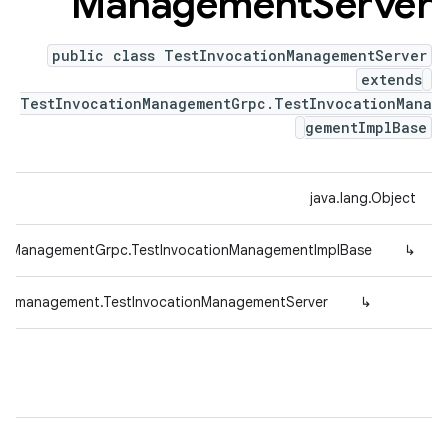
Management
Server
public class TestInvocationManagementServer
extends
TestInvocationManagementGrpc.TestInvocationMana
gementImplBase
java.lang.Object
tionManagementGrpc.TestInvocationManagementImplBase
↳
ice.management.TestInvocationManagementServer
↳