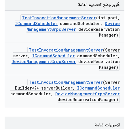
طُرق وضع التصميم العامة
Test
Invocation
Management
Server
(int port
,
ICommand
Scheduler
command
Scheduler
,
Device
Management
Grpc
Server
device
Reservation
Manager)
Test
Invocation
Management
Server
(Server
server
,
ICommand
Scheduler
command
Scheduler
,
Device
Management
Grpc
Server
device
Reservation
Manager)
Test
Invocation
Management
Server
(Server
Builder<?> server
Builder
,
ICommand
Scheduler
command
Scheduler
,
Device
Management
Grpc
Server
device
Reservation
Manager)
الإجراءات العامة