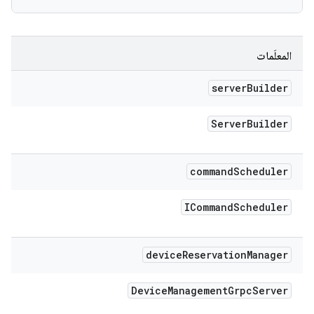
المعلَمات
server
Builder
Server
Builder
command
Scheduler
ICommand
Scheduler
device
Reservation
Manager
Device
Management
Grpc
Server