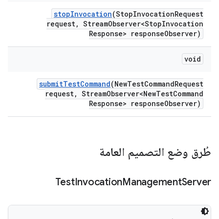
stop
Invocation
(Stop
Invocation
Request
request
,
Stream
Observer<Stop
Invocation
Response> response
Observer)
void
submit
Test
Command
(New
Test
Command
Request
request
,
Stream
Observer<New
Test
Command
Response> response
Observer)
طُرق وضع التصميم العامة
Test
Invocation
Management
Server