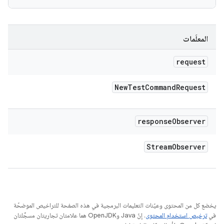
المعلَمات
request
New
Test
Command
Request
response
Observer
Stream
Observer
يخضع كل من المحتوى وعيّنات التعليمات البرمجية في هذه الصفحة للتراخيص الموضحّة
في
ترخيص استخدام المحتوى
. إنّ Java وOpenJDK هما علامتان تجاريتان مسجَّلتان