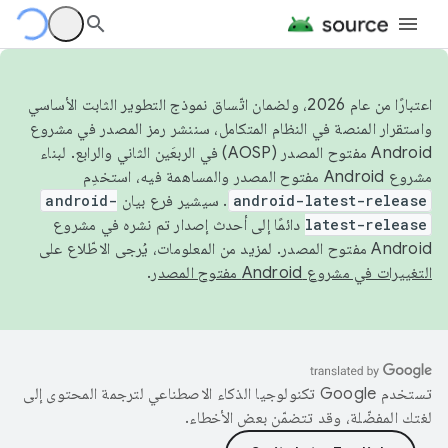
اعتبارًا من عام 2026، ولضمان اتّساق نموذج التطوير الثابت الأساسي
واستقرار المنصة في النظام المتكامل، سننشر رمز المصدر في مشروع
Android مفتوح المصدر (AOSP) في الربعَين الثاني والرابع. لبناء
مشروع Android مفتوح المصدر والمساهمة فيه، استخدِم
android-latest-release
. سيشير فرع بيان
android-
latest-release
دائمًا إلى أحدث إصدار تم نشره في مشروع
Android مفتوح المصدر. لمزيد من المعلومات، يُرجى الاطّلاع على
التغييرات في مشروع Android مفتوح المصدر
.
تستخدم Google تكنولوجيا الذكاء الاصطناعي لترجمة المحتوى إلى
لغتك المفضّلة، وقد تتضمّن بعض الأخطاء.