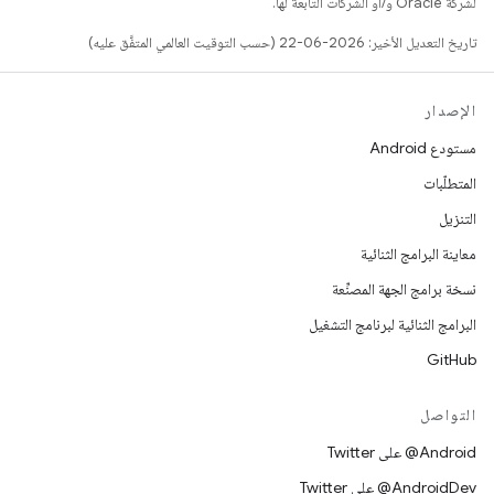
لشركة Oracle و/أو الشركات التابعة لها.
تاريخ التعديل الأخير: 2026-06-22 (حسب التوقيت العالمي المتفَّق عليه)
الإصدار
مستودع Android
المتطلّبات
التنزيل
معاينة البرامج الثنائية
نسخة برامج الجهة المصنِّعة
البرامج الثنائية لبرنامج التشغيل
GitHub
التواصل
‎@Android على Twitter
‎@AndroidDev على Twitter