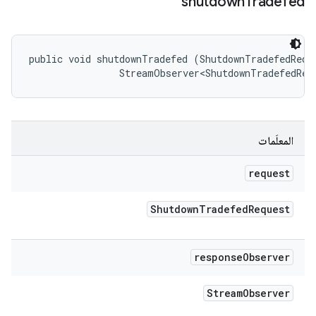
shutdown
Tradefed
public void shutdownTradefed (ShutdownTradefedReque
                StreamObserver<ShutdownTradefedRes
المعلَمات
request
Shutdown
Tradefed
Request
response
Observer
Stream
Observer