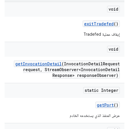
void
exit
Tradefed
()
إيقاف عملية Tradefed
void
get
Invocation
Detail
(Invocation
Detail
Request
request
,
Stream
Observer<Invocation
Detail
Response> response
Observer)
static Integer
get
Port
()
عرض المنفذ الذي يستخدمه الخادم