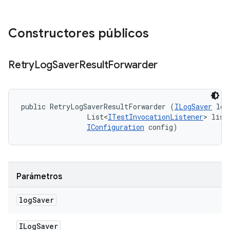
Constructores públicos
Retry
Log
Saver
Result
Forwarder
public RetryLogSaverResultForwarder (
ILogSaver
 log
                List<
ITestInvocationListener
> liste
IConfiguration
 config)
Parámetros
log
Saver
ILog
Saver