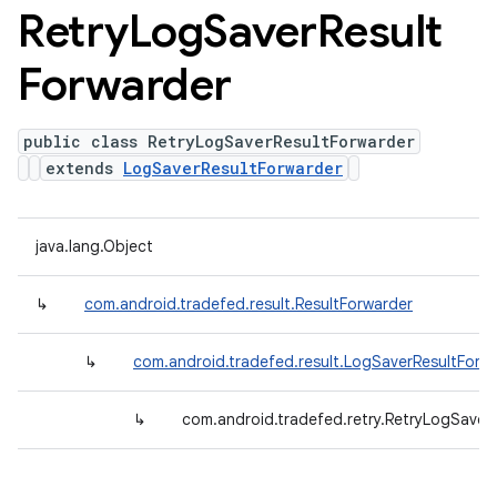
Retry
Log
Saver
Result
Forwarder
public class RetryLogSaverResultForwarder
extends
LogSaverResultForwarder
java.lang.Object
↳
com.android.tradefed.result.ResultForwarder
↳
com.android.tradefed.result.LogSaverResultForw
↳
com.android.tradefed.retry.RetryLogSaver