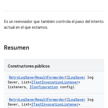
Es un reenviador que también controla el paso del intento
actual en el que estamos.
Resumen
Constructores públicos
Retry
Log
Saver
Result
Forwarder
(
ILog
Saver
log
Saver
,
List<
ITest
Invocation
Listener
>
listeners
,
IConfiguration
config)
Retry
Log
Saver
Result
Forwarder
(
ILog
Saver
log
Saver
,
List<
ITest
Invocation
Listener
>