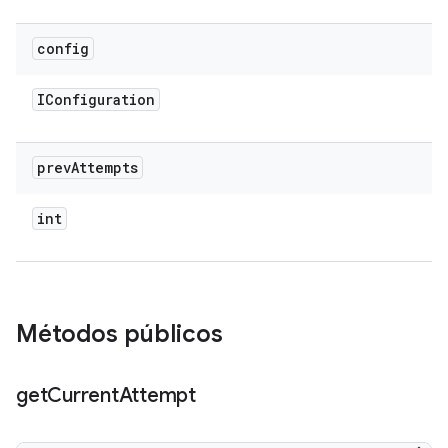
config
IConfiguration
prev
Attempts
int
Métodos públicos
get
Current
Attempt