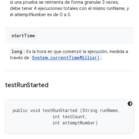
si una prueba se reintenta de forma granular 3 veces,
debe tener 4 ejecuciones totales con el mismo runName, y
el attemptNumber es de 0 a 3.
start
Time
long
: Es la hora en que comenzó la ejecución, medida a
System
.
current
Time
Millis(
)
través de
.
test
Run
Started
public void testRunStarted (String runName, 

                int testCount, 

                int attemptNumber)