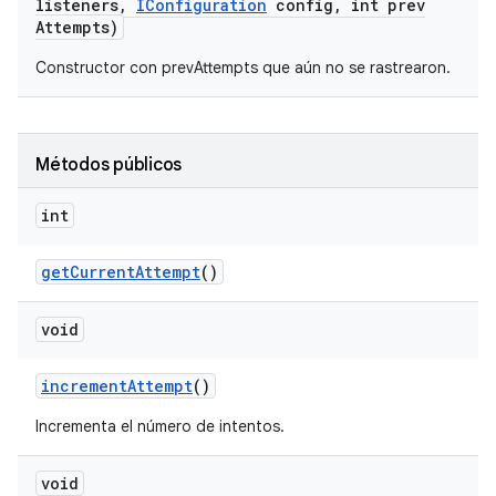
listeners
,
IConfiguration
config
,
int prev
Attempts)
Constructor con prevAttempts que aún no se rastrearon.
Métodos públicos
int
get
Current
Attempt
()
void
increment
Attempt
()
Incrementa el número de intentos.
void