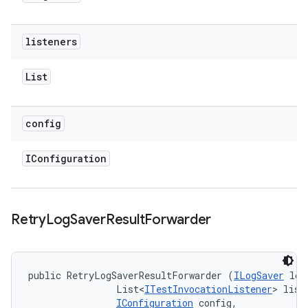
listeners
List
config
IConfiguration
Retry
Log
Saver
Result
Forwarder
public RetryLogSaverResultForwarder (
ILogSaver
 log
                List<
ITestInvocationListener
> liste
IConfiguration
 config, 
