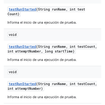
test
Run
Started
(String run
Name
,
int test
Count)
Informa el inicio de una ejecución de prueba.
void
test
Run
Started
(String run
Name
,
int test
Count
,
int attempt
Number
,
long start
Time)
Informa el inicio de una ejecución de prueba.
void
test
Run
Started
(String run
Name
,
int test
Count
,
int attempt
Number)
Informa el inicio de una ejecución de prueba.