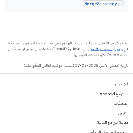
Merge
Strategy[]
يخضع كل من المحتوى وعيّنات التعليمات البرمجية في هذه الصفحة للتراخيص الموضحّة
في
ترخيص استخدام المحتوى
. إنّ Java وOpenJDK هما علامتان تجاريتان مسجَّلتان
لشركة Oracle و/أو الشركات التابعة لها.
تاريخ التعديل الأخير: 2025-07-27 (حسب التوقيت العالمي المتفَّق عليه)
الإصدار
مستودع Android
المتطلّبات
التنزيل
معاينة البرامج الثنائية
نسخة برامج الجهة المصنِّعة