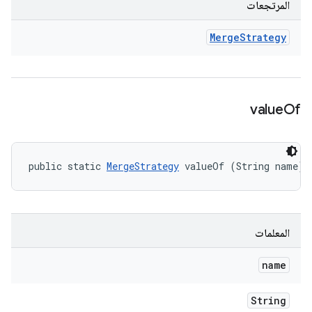
المرتجعات
Merge
Strategy
value
Of
public static 
MergeStrategy
 valueOf (String name)
المعلمات
name
String