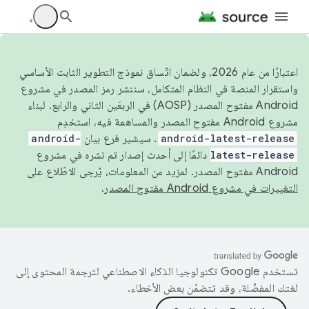
اعتبارًا من عام 2026، ولضمان اتّساق نموذج التطوير الثابت الأساسي
واستقرار المنصة في النظام المتكامل، سننشر رمز المصدر في مشروع
Android مفتوح المصدر (AOSP) في الربعَين الثاني والرابع. لبناء
مشروع Android مفتوح المصدر والمساهمة فيه، استخدِم
android-latest-release
. سيشير فرع بيان
android-
latest-release
دائمًا إلى أحدث إصدار تم نشره في مشروع
Android مفتوح المصدر. لمزيد من المعلومات، يُرجى الاطّلاع على
التغييرات في مشروع Android مفتوح المصدر
.
تستخدم Google تكنولوجيا الذكاء الاصطناعي لترجمة المحتوى إلى
لغتك المفضّلة، وقد تتضمّن بعض الأخطاء.