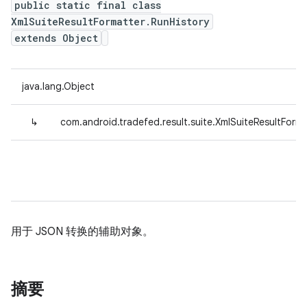
public static final class
XmlSuiteResultFormatter.RunHistory
extends Object
java.lang.Object
↳
com.android.tradefed.result.suite.XmlSuiteResultForma
用于 JSON 转换的辅助对象。
摘要