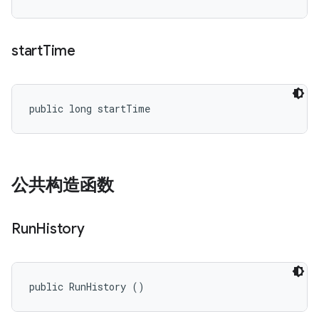
start
Time
public long startTime
公共构造函数
Run
History
public RunHistory ()