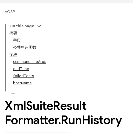
AOSP
On this page
摘要
字段
公共构造函数
字段
commandLineArgs
endTime
failedTests
hostName
Xml
Suite
Result
Formatter
.
Run
History