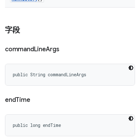
字段
command
Line
Args
public String commandLineArgs
end
Time
public long endTime