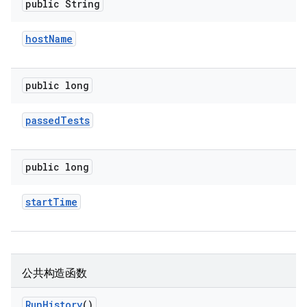
public String
host
Name
public long
passed
Tests
public long
start
Time
公共构造函数
Run
History
()