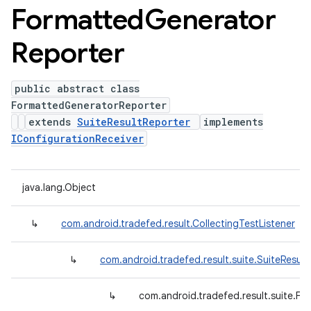
Formatted
Generator
Reporter
public abstract class
FormattedGeneratorReporter
extends
SuiteResultReporter
implements
IConfigurationReceiver
java.lang.Object
↳
com.android.tradefed.result.CollectingTestListener
↳
com.android.tradefed.result.suite.SuiteResult
↳
com.android.tradefed.result.suite.F