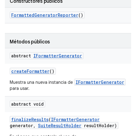
Constructores públicos
Formatted
Generator
Reporter
()
Métodos públicos
abstract
IFormatter
Generator
create
Formatter
()
IFormatterGenerator
Muestra una nueva instancia de
para usar.
abstract void
finalize
Results
(
IFormatter
Generator
generator
,
Suite
Result
Holder
result
Holder)