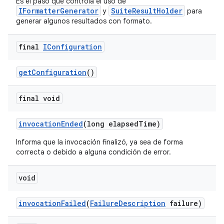
Es el paso que controla el uso de
IFormatterGenerator
SuiteResultHolder
y
para
generar algunos resultados con formato.
final
IConfiguration
get
Configuration
()
final void
invocation
Ended
(long elapsed
Time)
Informa que la invocación finalizó, ya sea de forma
correcta o debido a alguna condición de error.
void
invocation
Failed
(
Failure
Description
failure)