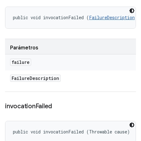
public void invocationFailed (
FailureDescription
 f
Parámetros
failure
Failure
Description
invocation
Failed
public void invocationFailed (Throwable cause)