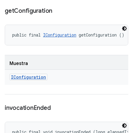
get
Configuration
public final 
IConfiguration
 getConfiguration ()
Muestra
IConfiguration
invocation
Ended
public final void invocationEnded (long elapsedTim