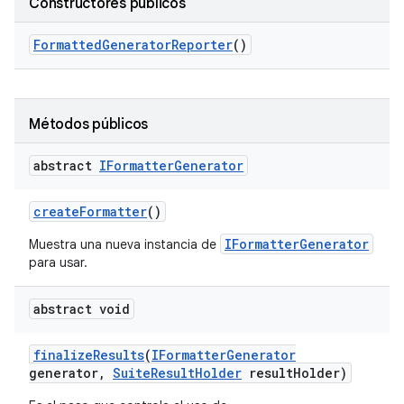
Constructores públicos
Formatted
Generator
Reporter
()
Métodos públicos
abstract
IFormatter
Generator
create
Formatter
()
IFormatterGenerator
Muestra una nueva instancia de
para usar.
abstract void
finalize
Results
(
IFormatter
Generator
generator
,
Suite
Result
Holder
result
Holder)