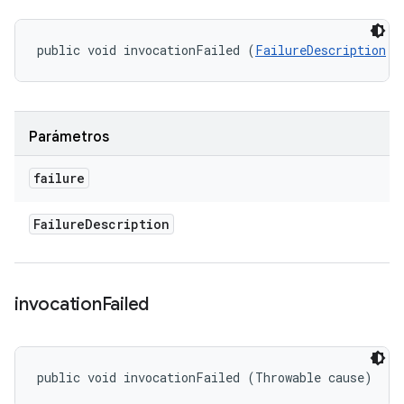
public void invocationFailed (
FailureDescription
 f
Parámetros
failure
Failure
Description
invocation
Failed
public void invocationFailed (Throwable cause)