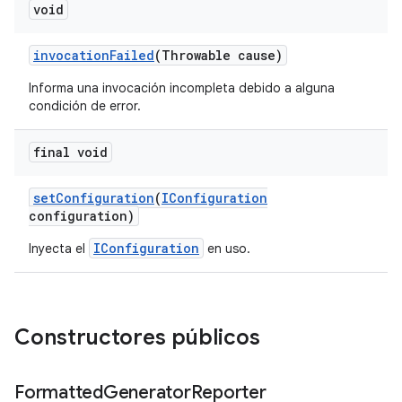
void
invocation
Failed
(Throwable cause)
Informa una invocación incompleta debido a alguna
condición de error.
final void
set
Configuration
(
IConfiguration
configuration)
IConfiguration
Inyecta el
en uso.
Constructores públicos
Formatted
Generator
Reporter