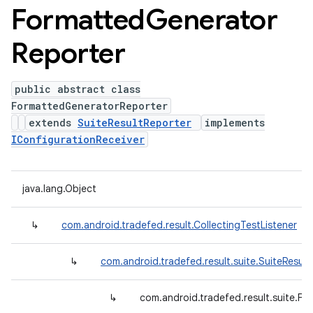
Formatted
Generator
Reporter
public abstract class
FormattedGeneratorReporter
extends
SuiteResultReporter
implements
IConfigurationReceiver
java.lang.Object
↳
com.android.tradefed.result.CollectingTestListener
↳
com.android.tradefed.result.suite.SuiteResult
↳
com.android.tradefed.result.suite.F