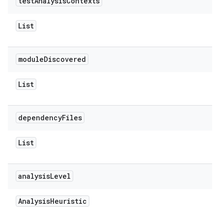
test
Analysis
Contexts
List
module
Discovered
List
dependency
Files
List
analysis
Level
Analysis
Heuristic