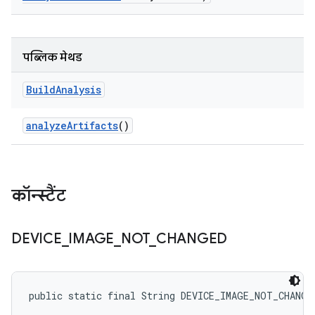
पब्लिक मेथड
Build
Analysis
analyze
Artifacts
()
कॉन्स्टैंट
DEVICE
_
IMAGE
_
NOT
_
CHANGED
public static final String DEVICE_IMAGE_NOT_CHANGE