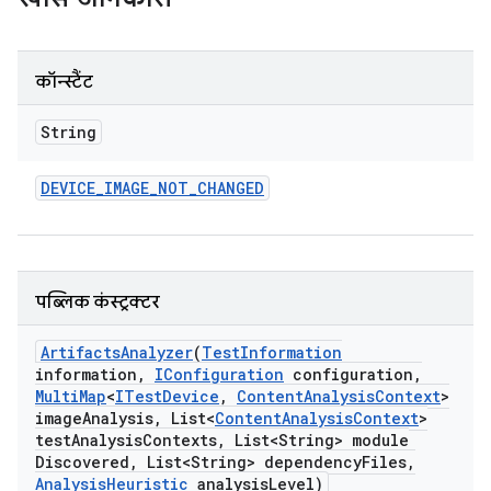
कॉन्स्टैंट
String
DEVICE
_
IMAGE
_
NOT
_
CHANGED
पब्लिक कंस्ट्रक्टर
Artifacts
Analyzer
(
Test
Information
information
,
IConfiguration
configuration
,
Multi
Map
<
ITest
Device
,
Content
Analysis
Context
>
image
Analysis
,
List<
Content
Analysis
Context
>
test
Analysis
Contexts
,
List<String> module
Discovered
,
List<String> dependency
Files
,
Analysis
Heuristic
analysis
Level)