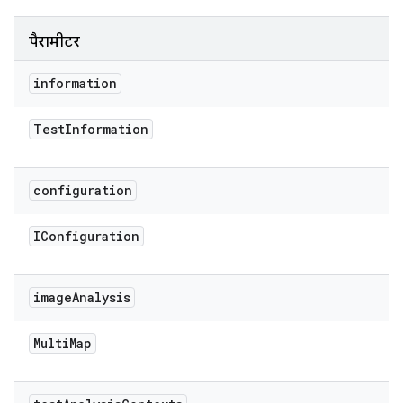
पैरामीटर
information
Test
Information
configuration
IConfiguration
image
Analysis
Multi
Map