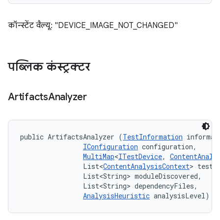
कॉन्स्टेंट वैल्यू: "DEVICE_IMAGE_NOT_CHANGED"
पब्लिक कंस्ट्रक्टर
Artifacts
Analyzer
public ArtifactsAnalyzer (
TestInformation
 informati
IConfiguration
 configuration, 

MultiMap
<
ITestDevice
, 
ContentAnaly
                List<
ContentAnalysisContext
> testAn
                List<String> moduleDiscovered, 

                List<String> dependencyFiles, 

AnalysisHeuristic
 analysisLevel)