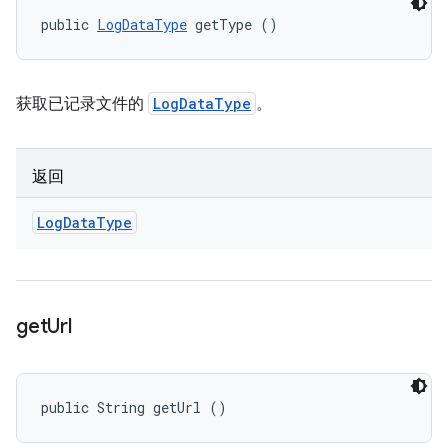
public 
LogDataType
 getType ()
获取已记录文件的
LogDataType
。
返回
Log
Data
Type
get
Url
public String getUrl ()