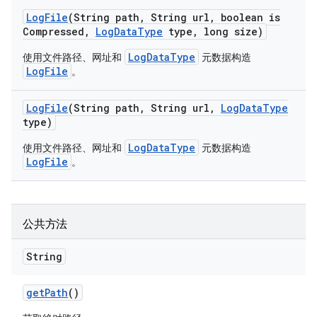
Log
File
(String path
,
String url
,
boolean is
Compressed
,
Log
Data
Type
type
,
long size)
LogDataType
使用文件路径、网址和
元数据构造
LogFile
。
Log
File
(String path
,
String url
,
Log
Data
Type
type)
LogDataType
使用文件路径、网址和
元数据构造
LogFile
。
公共方法
String
get
Path
()