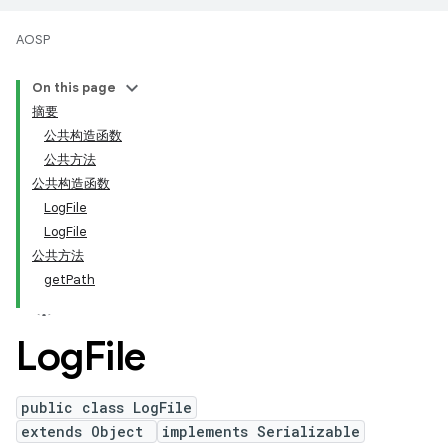
AOSP
On this page
摘要
公共构造函数
公共方法
公共构造函数
LogFile
LogFile
公共方法
getPath
Log
File
public class LogFile
extends Object
implements Serializable