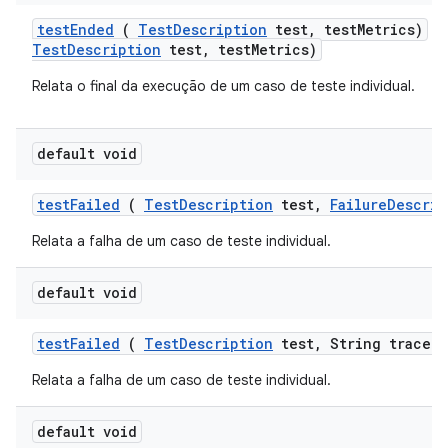
test
Ended
(
Test
Description
test
,
test
Metrics)
t
TestDescription
test, testMetrics)
Relata o final da execução de um caso de teste individual.
default void
test
Failed
(
Test
Description
test
,
Failure
Descrip
Relata a falha de um caso de teste individual.
default void
test
Failed
(
Test
Description
test
,
String trace)
Relata a falha de um caso de teste individual.
default void