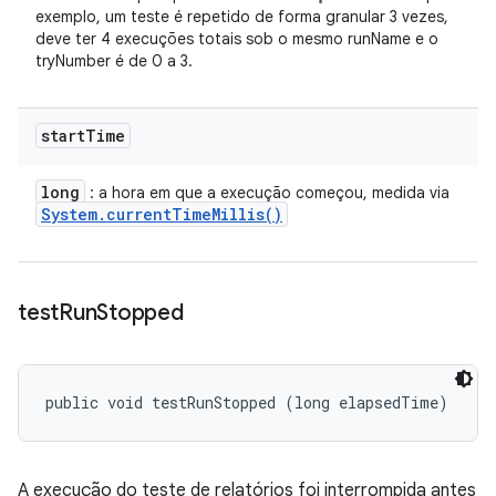
exemplo, um teste é repetido de forma granular 3 vezes,
deve ter 4 execuções totais sob o mesmo runName e o
tryNumber é de 0 a 3.
start
Time
long
: a hora em que a execução começou, medida via
System
.
current
Time
Millis(
)
test
Run
Stopped
public void testRunStopped (long elapsedTime)
A execução do teste de relatórios foi interrompida antes