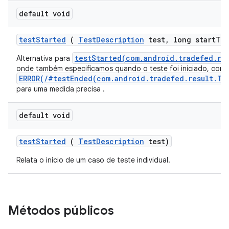
default void
test
Started
(
Test
Description
test
,
long start
Ti
testStarted(com.android.tradefed.re
Alternativa para
onde também especificamos quando o teste foi iniciado, com
ERROR(/#testEnded(com.android.tradefed.result.Te
para uma medida precisa .
default void
test
Started
(
Test
Description
test)
Relata o início de um caso de teste individual.
Métodos públicos