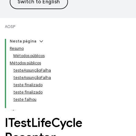
AOSP
Nesta página
Resumo
Métodos públicos
Métodos públicos
testeAssunçãoFalha
testeAssunçãoFalha
teste finalizado
teste finalizado
teste falhou
ITest
Life
Cycle