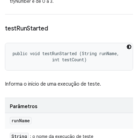
tryNumber é de 0 a 3.
test
Run
Started
public void testRunStarted (String runName, 

                int testCount)
Informa o início de uma execução de teste.
Parâmetros
run
Name
String
: o nome da execução de teste