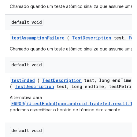
Chamado quando um teste atômico sinaliza que assume uma c
default void
test
Assumption
Failure
(
Test
Description
test
,
Fai
Chamado quando um teste atômico sinaliza que assume uma c
default void
test
Ended
(
Test
Description
test
,
long end
Time
,
(
TestDescription
test, long endTime, testMetrics
Alternativa para
ERROR(/#testEnded(com.android.tradefed.result.Te
podemos especificar o horário de término diretamente.
default void