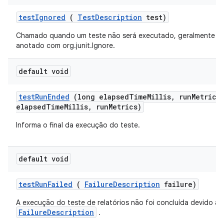
test
Ignored
(
Test
Description
test)
Chamado quando um teste não será executado, geralmente p
anotado com org.junit.Ignore.
default void
test
Run
Ended
(long elapsed
Time
Millis
,
run
Metrics
elapsedTimeMillis, runMetrics)
Informa o final da execução do teste.
default void
test
Run
Failed
(
Failure
Description
failure)
A execução do teste de relatórios não foi concluída devido a 
FailureDescription
.