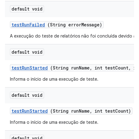
default void
test
Run
Failed
(String error
Message)
A execução do teste de relatórios não foi concluída devido a u
default void
test
Run
Started
(String run
Name
,
int test
Count
,
in
Informa o início de uma execução de teste.
default void
test
Run
Started
(String run
Name
,
int test
Count)
Informa o início de uma execução de teste.
default void