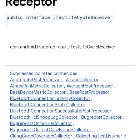
Receptor
public interface ITestLifeCycleReceiver
com.android.tradefed.result.ITestLifeCycleReceiver
Subclasses indiretas conhecidas
AggregatePostProcessor
,
AtraceCollector
,
AtraceRunMetricCollector
,
AveragePostProcessor
,
BaseDeviceMetricCollector
,
BasePostProcessor
,
BluetoothConnectionLatencyCollector
,
BluetoothConnectionStateCollector
,
BluetoothConnectionSuccessRatePostProcessor
,
BluetoothHciSnoopLogCollector
,
BugreportCollector
,
BugreportzOnFailureCollector
,
BugreportzOnTestCaseFailureCollector
,
ClangCodeCoverageCollector
,
CollectingTestListener
e