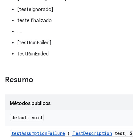
[testeIgnorado]
teste finalizado
....
[testRunFailed]
testRunEnded
Resumo
Métodos públicos
default void
test
Assumption
Failure
(
Test
Description
test
,
Str