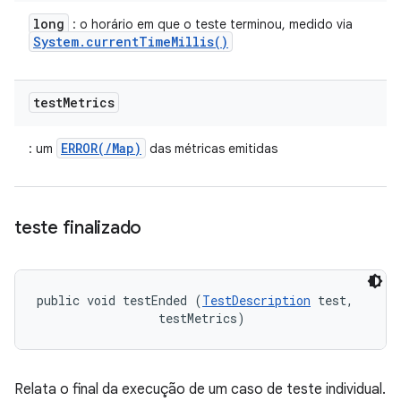
long
: o horário em que o teste terminou, medido via
System
.
current
Time
Millis(
)
test
Metrics
ERROR(/Map)
: um
das métricas emitidas
teste finalizado
public void testEnded (
TestDescription
 test, 

 testMetrics)
Relata o final da execução de um caso de teste individual.