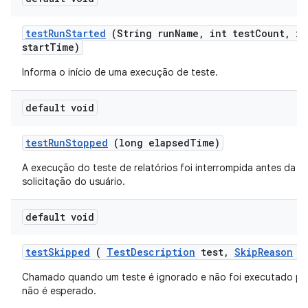
test
Run
Started
(String run
Name
,
int test
Count
,
in
start
Time)
Informa o início de uma execução de teste.
default void
test
Run
Stopped
(long elapsed
Time)
A execução do teste de relatórios foi interrompida antes da 
solicitação do usuário.
default void
test
Skipped
(
Test
Description
test
,
Skip
Reason
re
Chamado quando um teste é ignorado e não foi executado po
não é esperado.