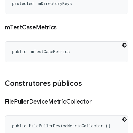
protected 
 mDirectoryKeys
m
Test
Case
Metrics
public 
 mTestCaseMetrics
Construtores públicos
File
Puller
Device
Metric
Collector
public FilePullerDeviceMetricCollector ()