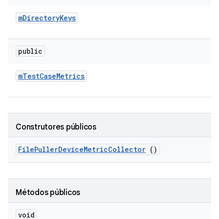
m
Directory
Keys
public
m
Test
Case
Metrics
Construtores públicos
File
Puller
Device
Metric
Collector
()
Métodos públicos
void