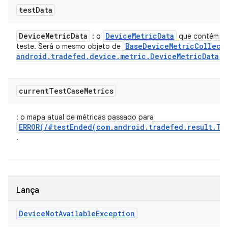
test
Data
Device
Metric
Data
Device
Metric
Data
: o
que contém os
Base
Device
Metric
Collect
teste. Será o mesmo objeto de
android
.
tradefed
.
device
.
metric
.
Device
Metric
Data)
current
Test
Case
Metrics
: o mapa atual de métricas passado para
ERROR(/#testEnded(com.android.tradefed.result.Te
.
Lança
Device
Not
Available
Exception