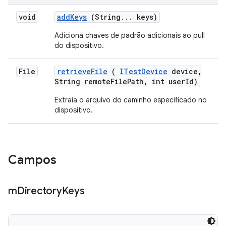
void
add
Keys
(String
.
.
.
keys)
Adiciona chaves de padrão adicionais ao pull
do dispositivo.
File
retrieve
File
(
ITest
Device
device
,
String remote
File
Path
,
int user
Id)
Extraia o arquivo do caminho especificado no
dispositivo.
Campos
m
Directory
Keys