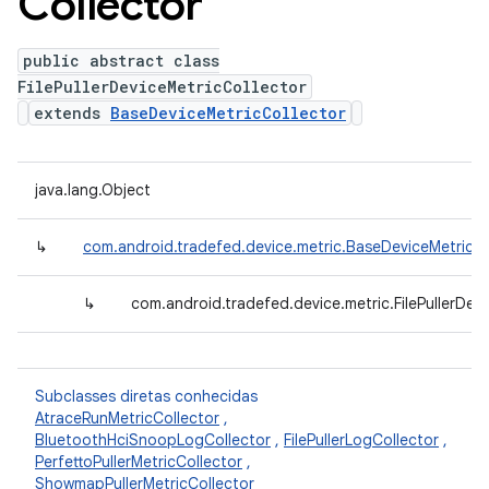
Collector
public abstract class
FilePullerDeviceMetricCollector
extends
BaseDeviceMetricCollector
java.lang.Object
↳
com.android.tradefed.device.metric.BaseDeviceMetricCo
↳
com.android.tradefed.device.metric.FilePullerDev
Subclasses diretas conhecidas
AtraceRunMetricCollector
,
BluetoothHciSnoopLogCollector
,
FilePullerLogCollector
,
PerfettoPullerMetricCollector
,
ShowmapPullerMetricCollector