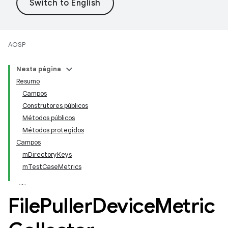
AOSP
Nesta página
Resumo
Campos
Construtores públicos
Métodos públicos
Métodos protegidos
Campos
mDirectoryKeys
mTestCaseMetrics
File
Puller
Device
Metric