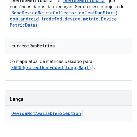
Device
Metric
Data
Device
Metric
Data
: o
que
contém os dados da execução. Será o mesmo objeto de
Base
Device
Metric
Collector
.
onTestRunStart(
com
.
android
.
tradefed
.
device
.
metric
.
Device
Metric
Data)
.
current
Run
Metrics
: o mapa atual de métricas passado para
ERROR(/#testRunEnded(long,Map))
.
Lança
Device
Not
Available
Exception