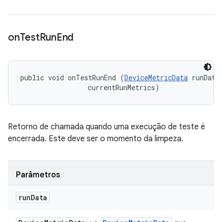
on
Test
Run
End
public void onTestRunEnd (
DeviceMetricData
 runData,
 currentRunMetrics)
Retorno de chamada quando uma execução de teste é
encerrada. Este deve ser o momento da limpeza.
Parâmetros
run
Data