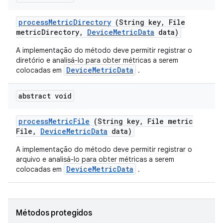
process
Metric
Directory
(String key
,
File
metric
Directory
,
Device
Metric
Data
data)
A implementação do método deve permitir registrar o
diretório e analisá-lo para obter métricas a serem
DeviceMetricData
colocadas em
.
abstract void
process
Metric
File
(String key
,
File metric
File
,
Device
Metric
Data
data)
A implementação do método deve permitir registrar o
arquivo e analisá-lo para obter métricas a serem
DeviceMetricData
colocadas em
.
Métodos protegidos