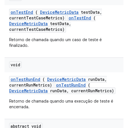
on
Test
End
(
Device
Metric
Data
test
Data
,
current
Test
Case
Metrics)
onTestEnd
(
DeviceMetricData
testData,
currentTestCaseMetrics)
Retorno de chamada quando um caso de teste é
finalizado.
void
on
Test
Run
End
(
Device
Metric
Data
run
Data
,
current
Run
Metrics)
onTestRunEnd
(
DeviceMetricData
runData, currentRunMetrics)
Retorno de chamada quando uma execução de teste é
encerrada.
abstract void