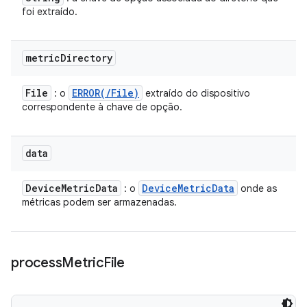
foi extraído.
metric
Directory
File
ERROR(
/
File)
: o
extraído do dispositivo
correspondente à chave de opção.
data
Device
Metric
Data
Device
Metric
Data
: o
onde as
métricas podem ser armazenadas.
process
Metric
File