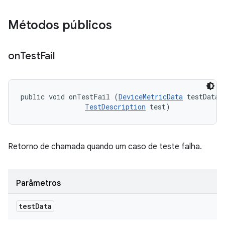
Métodos públicos
on
Test
Fail
public void onTestFail (
DeviceMetricData
 testData, 
TestDescription
 test)
Retorno de chamada quando um caso de teste falha.
Parâmetros
test
Data