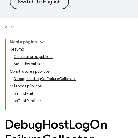
AOSP
Nesta página
Resumo
Construtores públicos
Métodos públicos
Construtores públicos
DebugHostLogOnFailureCollector
Métodos públicos
onTestFail
onTestRunStart
Debug
Host
Log
On