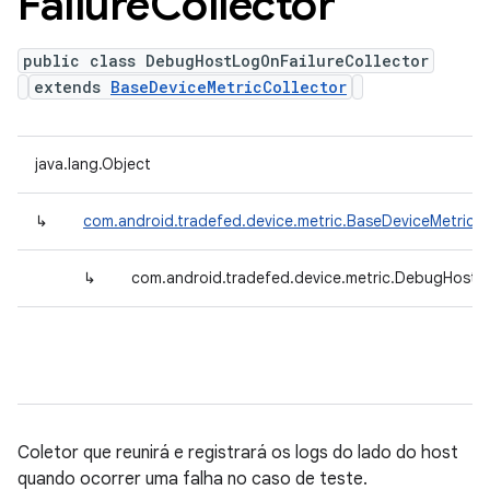
Failure
Collector
public class DebugHostLogOnFailureCollector
extends
BaseDeviceMetricCollector
java.lang.Object
↳
com.android.tradefed.device.metric.BaseDeviceMetricCo
↳
com.android.tradefed.device.metric.DebugHostLo
Coletor que reunirá e registrará os logs do lado do host
quando ocorrer uma falha no caso de teste.