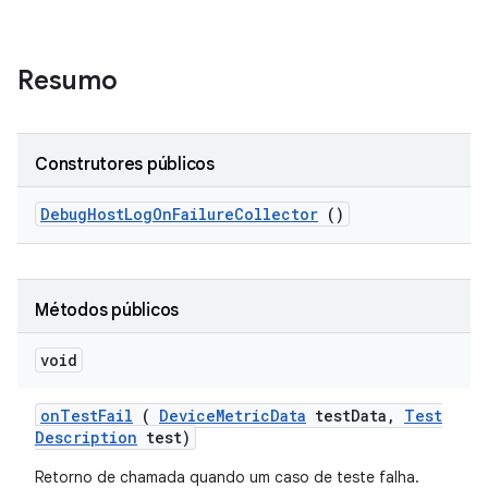
Resumo
Construtores públicos
Debug
Host
Log
On
Failure
Collector
()
Métodos públicos
void
on
Test
Fail
(
Device
Metric
Data
test
Data
,
Test
Description
test)
Retorno de chamada quando um caso de teste falha.