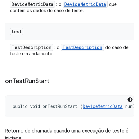
Device
Metric
Data
Device
Metric
Data
: o
que
contém os dados do caso de teste.
test
Test
Description
Test
Description
: o
do caso de
teste em andamento.
on
Test
Run
Start
public void onTestRunStart (
DeviceMetricData
 runDa
Retorno de chamada quando uma execução de teste é
iniciada.