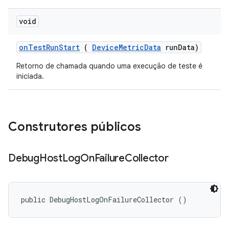
void
on
Test
Run
Start
(
Device
Metric
Data
run
Data)
Retorno de chamada quando uma execução de teste é
iniciada.
Construtores públicos
Debug
Host
Log
On
Failure
Collector
public DebugHostLogOnFailureCollector ()