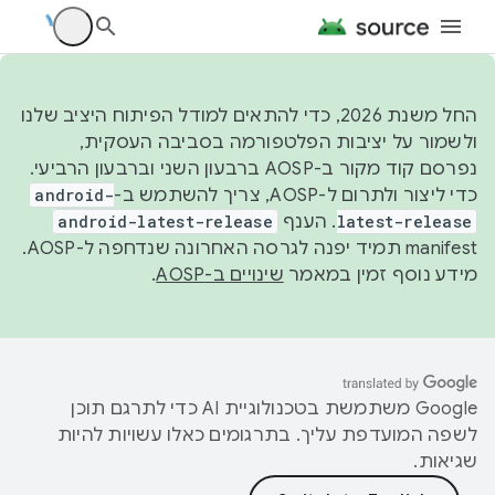
החל משנת 2026, כדי להתאים למודל הפיתוח היציב שלנו
ולשמור על יציבות הפלטפורמה בסביבה העסקית,
נפרסם קוד מקור ב-AOSP ברבעון השני וברבעון הרביעי.
כדי ליצור ולתרום ל-AOSP, צריך להשתמש ב-
android-
latest-release
. הענף
android-latest-release
manifest תמיד יפנה לגרסה האחרונה שנדחפה ל-AOSP.
מידע נוסף זמין במאמר
שינויים ב-AOSP
.
‫Google משתמשת בטכנולוגיית AI כדי לתרגם תוכן
לשפה המועדפת עליך. בתרגומים כאלו עשויות להיות
שגיאות.