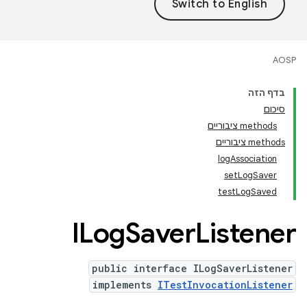
AOSP
בדף הזה
סיכום
‫methods ציבוריים
‫methods ציבוריים
logAssociation
setLogSaver
testLogSaved
ILog
Saver
Listener
public interface ILogSaverListener
implements
ITestInvocationListener