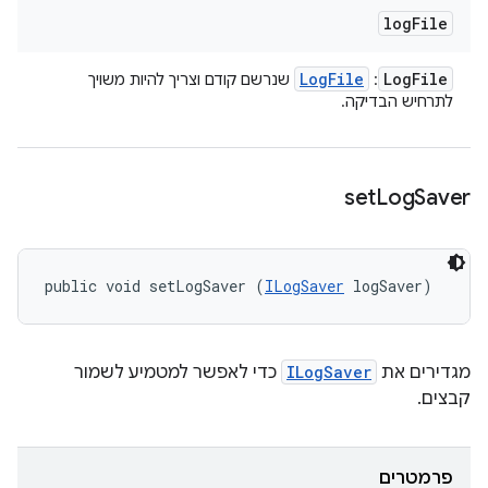
log
File
Log
File
Log
File
:
שנרשם קודם וצריך להיות משויך
לתרחיש הבדיקה.
set
Log
Saver
public void setLogSaver (
ILogSaver
 logSaver)
מגדירים את
ILogSaver
כדי לאפשר למטמיע לשמור
קבצים.
פרמטרים