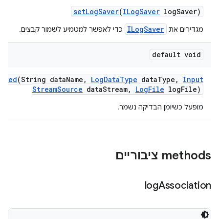
set
Log
Saver
(
ILog
Saver
log
Saver)
ILogSaver
מגדירים את
כדי לאפשר למטמיע לשמור קבצים.
default void
Saved
(String data
Name
,
Log
Data
Type
data
Type
,
Input
Stream
Source
data
Stream
,
Log
File
log
File)
מופעל כשיומן הבדיקה נשמר.
‫methods ציבוריים
log
Association