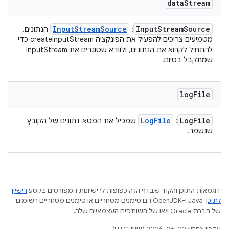
data
Stream
Input
Stream
Source
Input
Stream
Source
:
הנתונים.
מטמיעים צריכים להפעיל את הפונקציה createInputStream כדי
להתחיל לקרוא את הנתונים, ולוודא שסוגרים את InputStream
שמתקבל בסיום.
log
File
Log
File
Log
File
:
שמכיל את המטא-נתונים של הקובץ
שנשמר.
דוגמאות התוכן והקוד שבדף הזה כפופות לרישיונות המפורטים בקטע
רישיון
לתוכן
.‏ Java ו-OpenJDK הם סימנים מסחריים או סימנים מסחריים רשומים
של חברת Oracle ו/או של השותפים העצמאיים שלה.