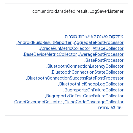
com.android.tradefed.result.ILogSaverListener
מחלקות משנה לא ישירות מוכרות
AggregatePostProcessor
,‏
AndroidBuildResultReporter
,‏
AtraceCollector
,‏
AtraceRunMetricCollector
,‏
AveragePostProcessor
,‏
BaseDeviceMetricCollector
,‏
BasePostProcessor
,‏
BluetoothConnectionLatencyCollector
,‏
BluetoothConnectionStateCollector
,‏
BluetoothConnectionSuccessRatePostProcessor
,‏
BluetoothHciSnoopLogCollector
,‏
BugreportzOnFailureCollector
,‏
BugreportzOnTestCaseFailureCollector
,‏
ClangCodeCoverageCollector
,‏
CodeCoverageCollector
ועוד 63 אחרים.