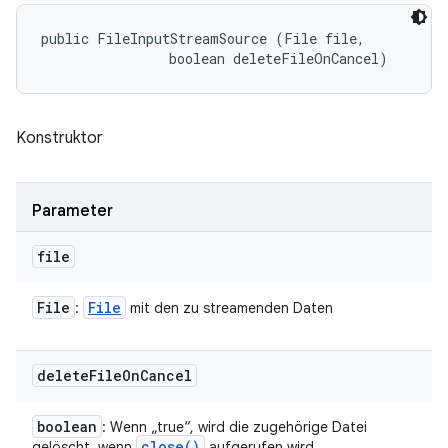
public FileInputStreamSource (File file, 

                boolean deleteFileOnCancel)
Konstruktor
Parameter
file
File
File
:
mit den zu streamenden Daten
delete
File
On
Cancel
boolean
: Wenn „true“, wird die zugehörige Datei
close(
)
gelöscht, wenn
aufgerufen wird.