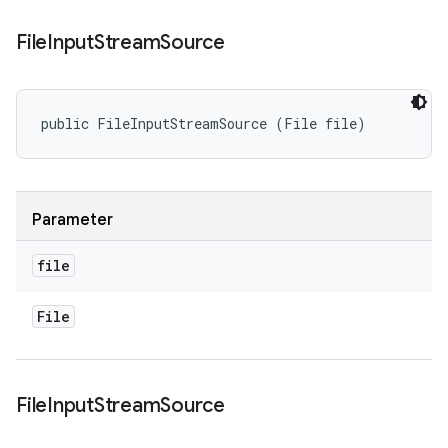
File
Input
Stream
Source
public FileInputStreamSource (File file)
Parameter
file
File
File
Input
Stream
Source