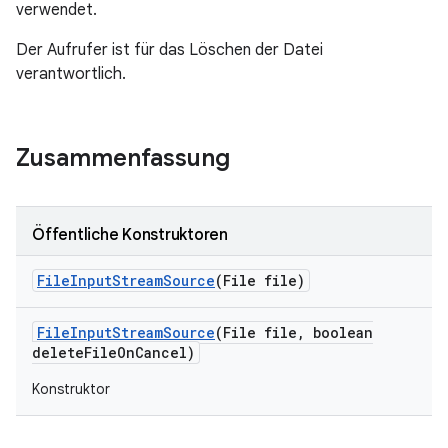
verwendet.
Der Aufrufer ist für das Löschen der Datei
verantwortlich.
Zusammenfassung
Öffentliche Konstruktoren
File
Input
Stream
Source
(File file)
File
Input
Stream
Source
(File file
,
boolean
delete
File
On
Cancel)
Konstruktor