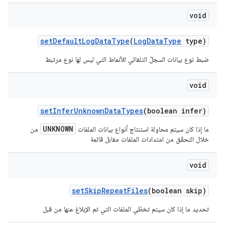
void
set
Default
Log
Data
Type
(
Log
Data
Type
type)
ضبط نوع بيانات السجلّ التلقائي للأنماط التي ليس لها نوع مرتبط
void
set
Infer
Unknown
Data
Types
(boolean infer)
UNKNOWN
ما إذا كان سيتم
محاولة
استنتاج أنواع بيانات الملفات
من
خلال التحقّق من امتدادات الملفات مقابل قائمة
void
set
Skip
Repeat
Files
(boolean skip)
تحديد ما إذا كان سيتم تخطّي الملفات التي تم الإبلاغ عنها من قبل