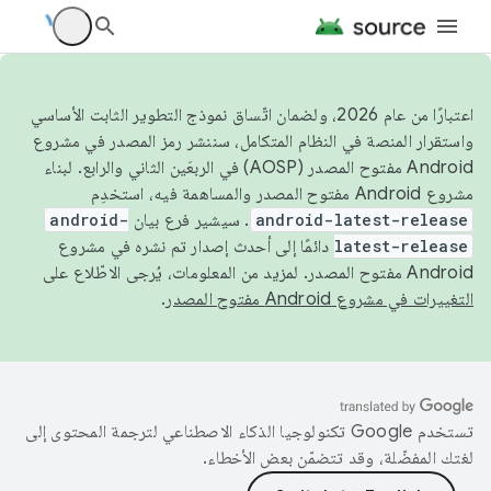
اعتبارًا من عام 2026، ولضمان اتّساق نموذج التطوير الثابت الأساسي
واستقرار المنصة في النظام المتكامل، سننشر رمز المصدر في مشروع
Android مفتوح المصدر (AOSP) في الربعَين الثاني والرابع. لبناء
مشروع Android مفتوح المصدر والمساهمة فيه، استخدِم
android-latest-release
. سيشير فرع بيان
android-
latest-release
دائمًا إلى أحدث إصدار تم نشره في مشروع
Android مفتوح المصدر. لمزيد من المعلومات، يُرجى الاطّلاع على
التغييرات في مشروع Android مفتوح المصدر
.
تستخدم Google تكنولوجيا الذكاء الاصطناعي لترجمة المحتوى إلى
لغتك المفضّلة، وقد تتضمّن بعض الأخطاء.