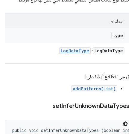
ضبط نوع بيانات السجلّ التلقائي للأنماط التي ليس لها نوع مرتبط
المعلَمات
type
Log
Data
Type
Log
Data
Type
: ‏
يُرجى الاطّلاع أيضًا على:
addPatterns(List)
set
Infer
Unknown
Data
Types
public void setInferUnknownDataTypes (boolean infe