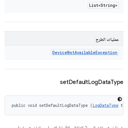
List<String>
عمليات الطرح
Device
Not
Available
Exception
set
Default
Log
Data
Type
public void setDefaultLogDataType (
LogDataType
 typ