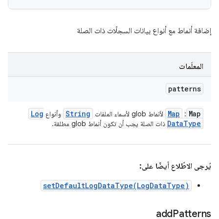
إضافة أنماط مع أنواع بيانات السجلّات ذات الصلة
المعلَمات
patterns
Log
String
Map
Map
: ‏
لأنماط glob لأسماء الملفات
وأنواع
Data
Type
ذات الصلة يجب أن تكون أنماط glob مطلقة.
يُرجى الاطّلاع أيضًا على:
setDefaultLogDataType(LogDataType)
add
Patterns