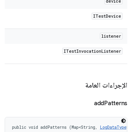
device
ITest
Device
listener
ITest
Invocation
Listener
الإجراءات العامة
add
Patterns
public void addPatterns (Map<String, 
LogDataType
> 