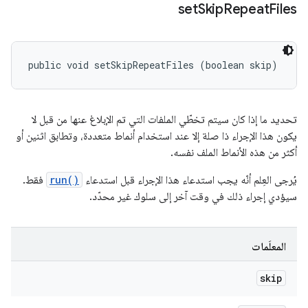
set
Skip
Repeat
Files
public void setSkipRepeatFiles (boolean skip)
تحديد ما إذا كان سيتم تخطّي الملفات التي تم الإبلاغ عنها من قبل لا
يكون هذا الإجراء ذا صلة إلا عند استخدام أنماط متعددة، وتطابق اثنين أو
أكثر من هذه الأنماط الملف نفسه.
يُرجى العِلم أنّه يجب استدعاء هذا الإجراء
قبل
استدعاء
run()
فقط.
سيؤدي إجراء ذلك في وقت آخر إلى سلوك غير محدّد.
المعلَمات
skip