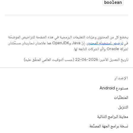
boolean
يخضع كل من المحتوى وعيّنات التعليمات البرمجية في هذه الصفحة للتراخيص الموضحّة
في
ترخيص استخدام المحتوى
. إنّ Java وOpenJDK هما علامتان تجاريتان مسجَّلتان
لشركة Oracle و/أو الشركات التابعة لها.
تاريخ التعديل الأخير: 2026-06-22 (حسب التوقيت العالمي المتفَّق عليه)
الإصدار
مستودع Android
المتطلّبات
التنزيل
معاينة البرامج الثنائية
نسخة برامج الجهة المصنِّعة