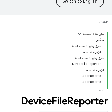
AOSP
على هذه الصفحة
ملخّص
طُرق وضع التصميم العامة
الإجراءات العامة
طُرق وضع التصميم العامة
DeviceFileReporter
الإجراءات العامة
addPatterns
addPatterns
‫Device
File
Reporter