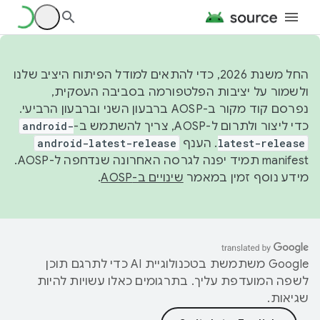
החל משנת 2026, כדי להתאים למודל הפיתוח היציב שלנו
ולשמור על יציבות הפלטפורמה בסביבה העסקית,
נפרסם קוד מקור ב-AOSP ברבעון השני וברבעון הרביעי.
כדי ליצור ולתרום ל-AOSP, צריך להשתמש ב-
android-
latest-release
. הענף
android-latest-release
manifest תמיד יפנה לגרסה האחרונה שנדחפה ל-AOSP.
מידע נוסף זמין במאמר
שינויים ב-AOSP
.
‫Google משתמשת בטכנולוגיית AI כדי לתרגם תוכן
לשפה המועדפת עליך. בתרגומים כאלו עשויות להיות
שגיאות.