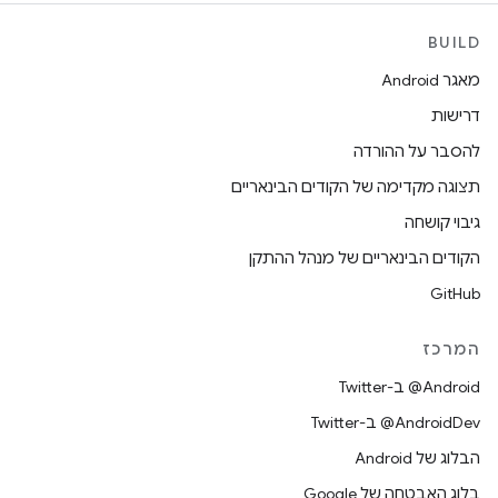
BUILD
מאגר Android
דרישות
להסבר על ההורדה
תצוגה מקדימה של הקודים הבינאריים
גיבוי קושחה
הקודים הבינאריים של מנהל ההתקן
GitHub
המרכז
‎@Android ב-Twitter
‎@AndroidDev ב-Twitter
הבלוג של Android
בלוג האבטחה של Google