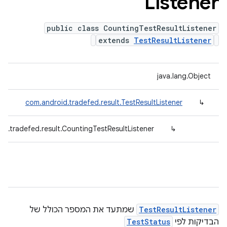
Listener
public class CountingTestResultListener
extends
TestResultListener
java.lang.Object
com.android.tradefed.result.TestResultListener
↳
id.tradefed.result.CountingTestResultListener
↳
TestResultListener
שמתעד את המספר הכולל של
הבדיקות לפי
TestStatus