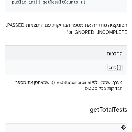
public int[] getResultCounts ()
הפונקציה מחזירה את מספר הבדיקות עם התוצאות PASSED, ‏
INCOMPLETE, ‏ IGNORED וכו'.
החזרות
int[]
מערך, שממוין לפי TestStatus.ordinal(), שמאחסן את מספר
הבדיקות בכל סטטוס
get
Total
Tests