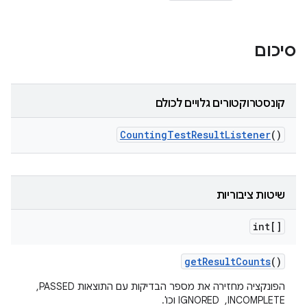
סיכום
קונסטרוקטורים גלויים לכולם
Counting
Test
Result
Listener
()
שיטות ציבוריות
int[]
get
Result
Counts
()
הפונקציה מחזירה את מספר הבדיקות עם התוצאות PASSED, ‏
INCOMPLETE, ‏ IGNORED וכו'.