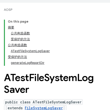
AOSP
On this page
摘要
公共构造函数
受保护的方法
公共构造函数
ATestFileSystemLogSaver
受保护的方法
generateLogReportDir
ATest
File
System
Log
Saver
public class ATestFileSystemLogSaver
extends
FileSystemLogSaver