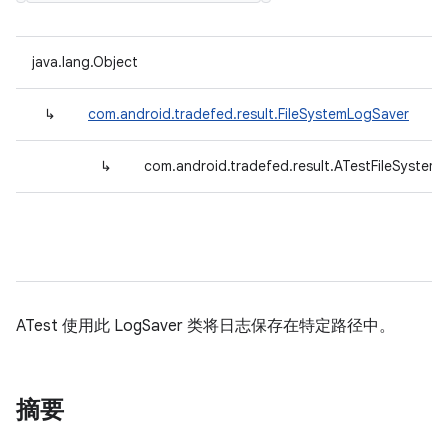
java.lang.Object
↳
com.android.tradefed.result.FileSystemLogSaver
↳
com.android.tradefed.result.ATestFileSystem
ATest 使用此 LogSaver 类将日志保存在特定路径中。
摘要