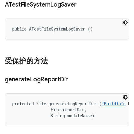
ATest
File
System
Log
Saver
public ATestFileSystemLogSaver ()
受保护的方法
generate
Log
Report
Dir
protected File generateLogReportDir (
IBuildInfo
 bu
                File reportDir, 

                String moduleName)