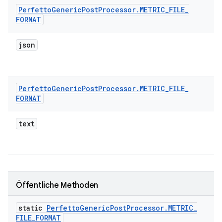
Perfetto
Generic
Post
Processor
.
METRIC
_
FILE
_
FORMAT
json
Perfetto
Generic
Post
Processor
.
METRIC
_
FILE
_
FORMAT
text
Öffentliche Methoden
static
Perfetto
Generic
Post
Processor
.
METRIC
_
FILE
_
FORMAT