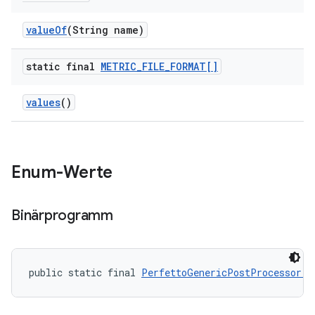
value
Of
(String name)
static final
METRIC
_
FILE
_
FORMAT[]
values
()
Enum-Werte
Binärprogramm
public static final 
PerfettoGenericPostProcessor.M