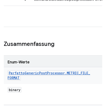
Zusammenfassung
Enum-Werte
Perfetto
Generic
Post
Processor
.
METRIC
_
FILE
_
FORMAT
binary