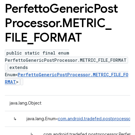
Perfetto
Generic
Post
Processor
.
METRIC
_
FILE
_
FORMAT
public static final enum
PerfettoGenericPostProcessor.METRIC_FILE_FORMAT
extends
Enum<
PerfettoGenericPostProcessor.METRIC_FILE_FO
RMAT
>
java.lang.Object
↳
java.lang.Enum<
com.android.tradefed.postprocessor.
↳
com.android.tradefed.postprocessor.Perfet