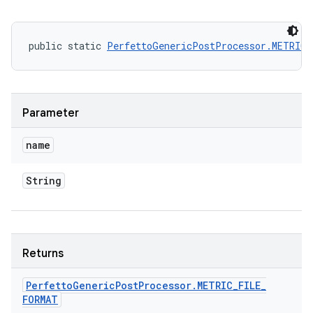
public static 
PerfettoGenericPostProcessor.METRIC
Parameter
name
String
Returns
Perfetto
Generic
Post
Processor
.
METRIC
_
FILE
_
FORMAT