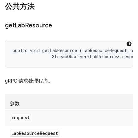
公共方法
get
Lab
Resource
public void getLabResource (LabResourceRequest requ
                StreamObserver<LabResource> respon
gRPC 请求处理程序。
参数
request
Lab
Resource
Request