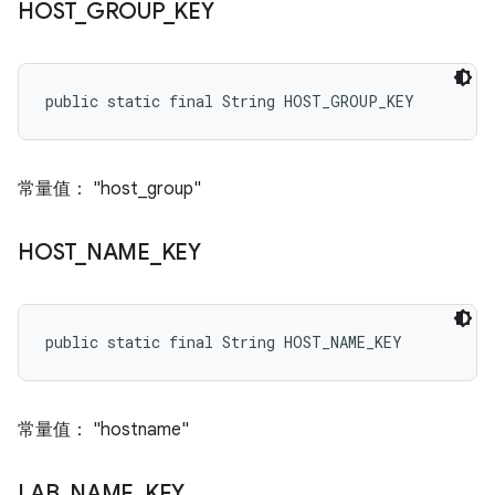
HOST
_
GROUP
_
KEY
public static final String HOST_GROUP_KEY
常量值： "host_group"
HOST
_
NAME
_
KEY
public static final String HOST_NAME_KEY
常量值： "hostname"
LAB
_
NAME
_
KEY