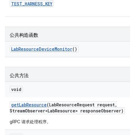
TEST
_
HARNESS
_
KEY
公共构造函数
Lab
Resource
Device
Monitor
()
公共方法
void
get
Lab
Resource
(Lab
Resource
Request request
,
Stream
Observer<Lab
Resource> response
Observer)
gRPC 请求处理程序。