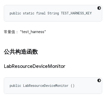
public static final String TEST_HARNESS_KEY
常量值： "test_harness"
公共构造函数
Lab
Resource
Device
Monitor
public LabResourceDeviceMonitor ()