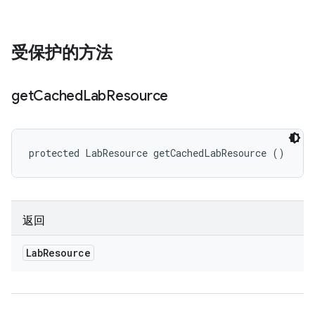
受保护的方法
get
Cached
Lab
Resource
protected LabResource getCachedLabResource ()
返回
Lab
Resource