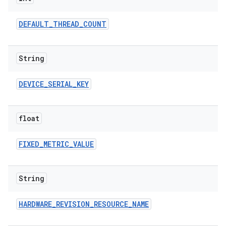
DEFAULT
_
THREAD
_
COUNT
String
DEVICE
_
SERIAL
_
KEY
float
FIXED
_
METRIC
_
VALUE
String
HARDWARE
_
REVISION
_
RESOURCE
_
NAME