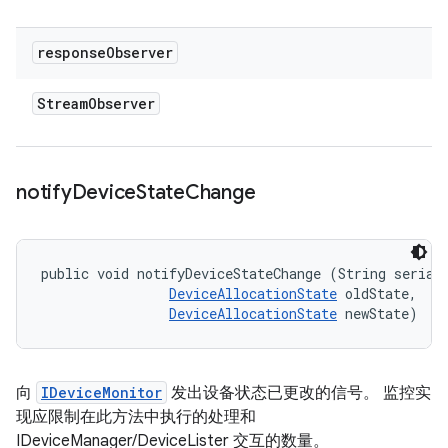
response
Observer
Stream
Observer
notify
Device
State
Change
public void notifyDeviceStateChange (String serial,
DeviceAllocationState
 oldState, 

DeviceAllocationState
 newState)
向
IDeviceMonitor
发出设备状态已更改的信号。 监控实
现应限制在此方法中执行的处理和
IDeviceManager/DeviceLister 交互的数量。