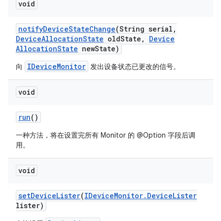
void
notify
Device
State
Change
(String serial
,
Device
Allocation
State
old
State
,
Device
Allocation
State
new
State)
IDeviceMonitor
向
发出设备状态已更改的信号。
void
run
()
一种方法，将在设置完所有 Monitor 的 @Option 字段后调
用。
void
set
Device
Lister
(
IDevice
Monitor
.
Device
Lister
lister)