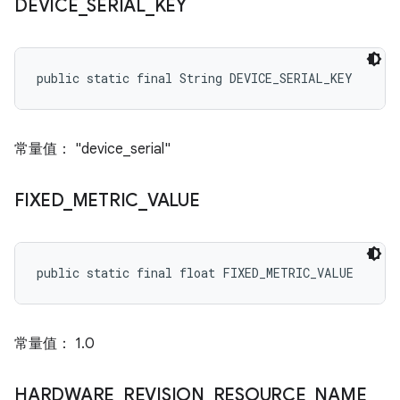
DEVICE
_
SERIAL
_
KEY
public static final String DEVICE_SERIAL_KEY
常量值： "device_serial"
FIXED
_
METRIC
_
VALUE
public static final float FIXED_METRIC_VALUE
常量值： 1.0
HARDWARE
_
REVISION
_
RESOURCE
_
NAME