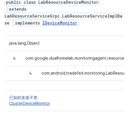
public class LabResourceDeviceMonitor
extends
LabResourceServiceGrpc.LabResourceServiceImplBa
se
implements
IDeviceMonitor
java.lang.Object
↳
com.google.dualhomelab.monitoringagent.resourcemo
↳
com.android.tradefed.monitoring.LabResourc
已知的直接子类
ClusterDeviceMonitor