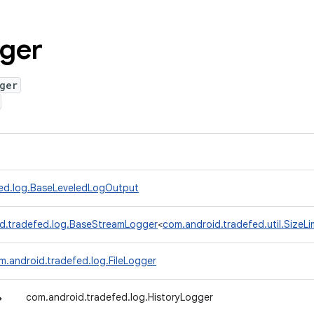
ger
ger
fed.log.BaseLeveledLogOutput
d.tradefed.log.BaseStreamLogger
<
com.android.tradefed.util.Size
m.android.tradefed.log.FileLogger
↳
com.android.tradefed.log.HistoryLogger