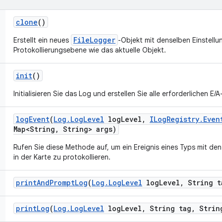
clone
()
FileLogger
Erstellt ein neues
-Objekt mit denselben Einstellu
Protokollierungsebene wie das aktuelle Objekt.
init
()
Initialisieren Sie das Log und erstellen Sie alle erforderlichen E
log
Event
(
Log
.
Log
Level
log
Level
,
ILog
Registry
.
Even
Map<String
,
String> args)
Rufen Sie diese Methode auf, um ein Ereignis eines Typs mit de
in der Karte zu protokollieren.
print
And
Prompt
Log
(
Log
.
Log
Level
log
Level
,
String t
print
Log
(
Log
.
Log
Level
log
Level
,
String tag
,
String