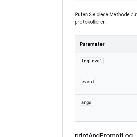
Rufen Sie diese Methode auf,
protokollieren.
Parameter
log
Level
event
args
print
And
Prompt
Log