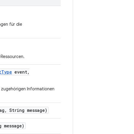
ngen für die
/A-Ressourcen.
t
Type
event
,
n zugehörigen Informationen
ag
,
String message)
 message)