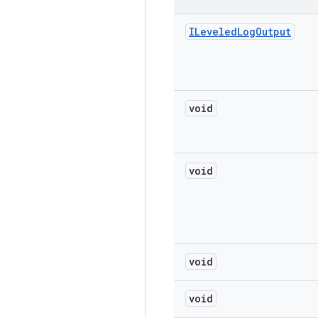
ILeveled
Log
Output
void
void
void
void