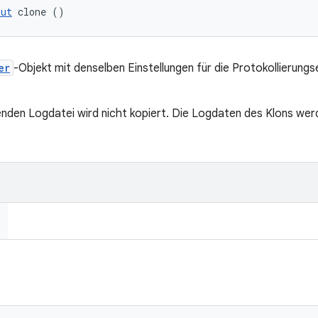
put
 clone ()
er
-Objekt mit denselben Einstellungen für die Protokollierungs
enden Logdatei wird nicht kopiert. Die Logdaten des Klons wer