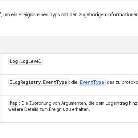
 um ein Ereignis eines Typs mit den zugehörigen Informationen
Log
.
Log
Level
ILog
Registry
.
Event
Type
Event
Type
: die
des zu protokol
Map
: Die Zuordnung von Argumenten, die dem Logeintrag hinz
weitere Details zum Ereignis zu erhalten.