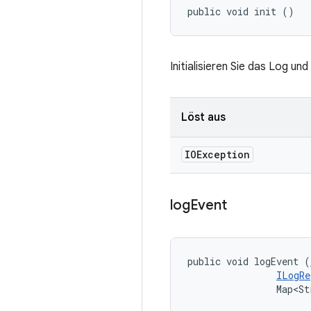
public void init ()
Initialisieren Sie das Log un
Löst aus
IOException
log
Event
public void logEvent (
ILogRe
                Map<St