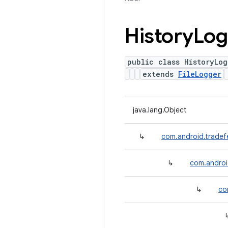
History
Log
public class HistoryLog
extends
FileLogger
java.lang.Object
↳
com.android.trade
↳
com.androi
↳
co