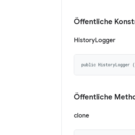
Öffentliche Kons
History
Logger
public HistoryLogger 
Öffentliche Meth
clone