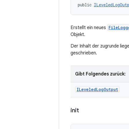
public 
ILeveledLogOut
Erstellt ein neues
FileLogg
Objekt.
Der Inhalt der zugrunde lieg
geschrieben.
Gibt Folgendes zurück:
ILeveled
Log
Output
init