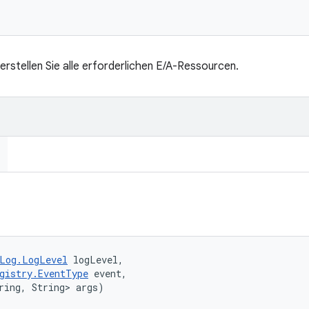
d erstellen Sie alle erforderlichen E/A-Ressourcen.
Log.LogLevel
 logLevel, 

gistry.EventType
 event, 

ring, String> args)