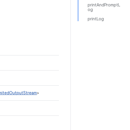
printAndPromptL
og
printLog
LimitedOutputStream
>