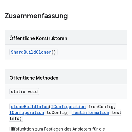
Zusammenfassung
Öffentliche Konstruktoren
Shard
Build
Cloner
()
Öffentliche Methoden
static void
clone
Build
Infos
(
IConfiguration
from
Config
,
IConfiguration
to
Config
,
Test
Information
test
Info)
Hilfsfunktion zum Festlegen des Anbieters für die