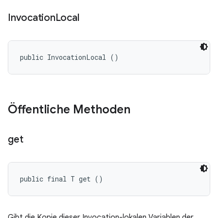
Invocation
Local
public InvocationLocal ()
Öffentliche Methoden
get
public final T get ()
Gibt die Kopie dieser Invocation-lokalen Variablen der