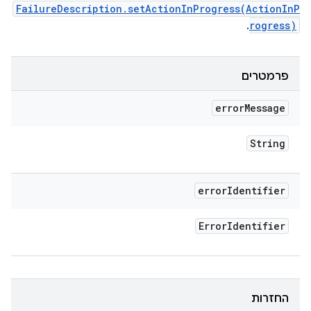
FailureDescription.setActionInProgress(ActionInP
.
rogress)
פרמטרים
error
Message
String
error
Identifier
Error
Identifier
החזרות