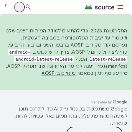
החל משנת 2026, כדי להתאים למודל הפיתוח היציב שלנו
ולשמור על יציבות הפלטפורמה בסביבה העסקית,
נפרסם קוד מקור ב-AOSP ברבעון השני וברבעון הרביעי.
כדי ליצור ולתרום ל-AOSP, צריך להשתמש ב-
android-
latest-release
. הענף
android-latest-release
manifest תמיד יפנה לגרסה האחרונה שנדחפה ל-AOSP.
מידע נוסף זמין במאמר
שינויים ב-AOSP
.
‫Google משתמשת בטכנולוגיית AI כדי לתרגם תוכן
לשפה המועדפת עליך. בתרגומים כאלו עשויות להיות
שגיאות.