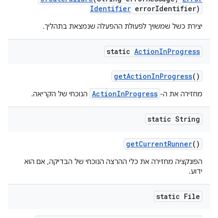
Identifier
error
Identifier)
יצירת כשל שמשויך לפעולת ההפעלה שנמצאת בתהליך.
static
Action
In
Progress
get
Action
In
Progress
()
ActionInProgress
מחזירה את ה-
הנוכחי של הקריאה.
static String
get
Current
Runner
()
הפונקציה מחזירה את כלי ההרצה הנוכחי של הבדיקה, אם הוא
ידוע.
static File