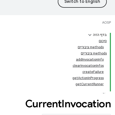
AOSP
בדף הזה
סיכום
‫methods ציבוריים
‫methods ציבוריים
addInvocationInfo
clearInvocationInfos
createFailure
getActionInProgress
getCurrentRunner
Current
Invocation