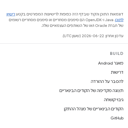
דוגמאות התוכן והקוד שבדף הזה כפופות לרישיונות המפורטים בקטע
רישיון
לתוכן
.‏ Java ו-OpenJDK הם סימנים מסחריים או סימנים מסחריים רשומים
של חברת Oracle ו/או של השותפים העצמאיים שלה.
עדכון אחרון: 2026-06-22 (שעון UTC).
BUILD
מאגר Android
דרישות
להסבר על ההורדה
תצוגה מקדימה של הקודים הבינאריים
גיבוי קושחה
הקודים הבינאריים של מנהל ההתקן
GitHub