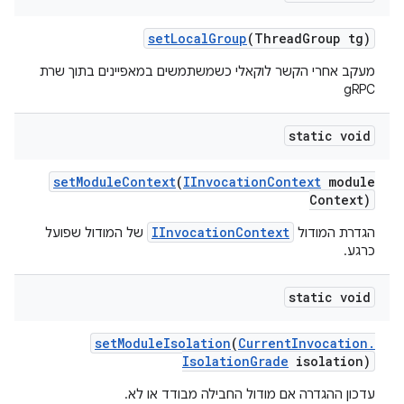
set
Local
Group
(Thread
Group tg)
מעקב אחרי הקשר לוקאלי כשמשתמשים במאפיינים בתוך שרת
gRPC
static void
set
Module
Context
(
IInvocation
Context
module
Context)
IInvocationContext
הגדרת המודול
של המודול שפועל
כרגע.
static void
set
Module
Isolation
(
Current
Invocation
.
Isolation
Grade
isolation)
עדכון ההגדרה אם מודול החבילה מבודד או לא.