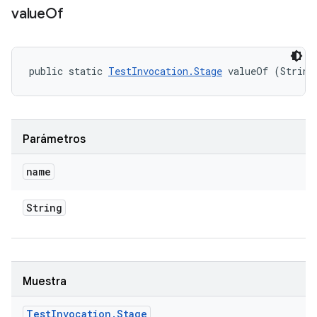
value
Of
public static 
TestInvocation.Stage
 valueOf (String
Parámetros
name
String
Muestra
Test
Invocation
.
Stage