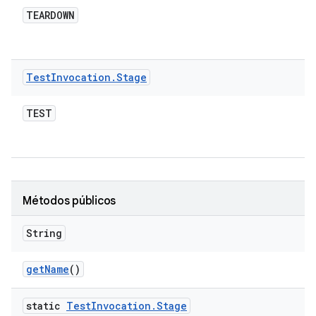
TEARDOWN
Test
Invocation
.
Stage
TEST
Métodos públicos
String
get
Name
()
static
Test
Invocation
.
Stage