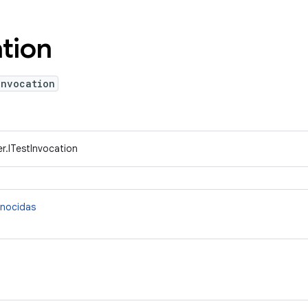
tion
Invocation
r.ITestInvocation
onocidas