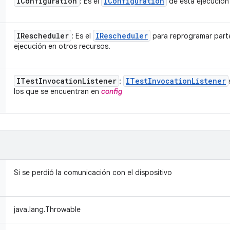
IConfiguration
IConfiguration
: Es el
de esta ejecución
IRescheduler
IRescheduler
: Es el
para reprogramar parte
ejecución en otros recursos.
ITest
Invocation
Listener
ITest
Invocation
Listener
:
los que se encuentran en
config
Si se perdió la comunicación con el dispositivo
java.lang.Throwable