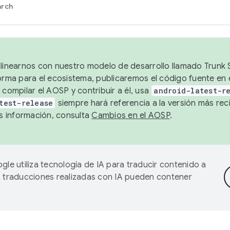
arch
alinearnos con nuestro modelo de desarrollo llamado Trunk S
forma para el ecosistema, publicaremos el código fuente en
 compilar el AOSP y contribuir a él, usa
android-latest-r
test-release
siempre hará referencia a la versión más reci
 información, consulta
Cambios en el AOSP
.
gle utiliza tecnología de IA para traducir contenido a
as traducciones realizadas con IA pueden contener