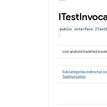
ITest
Invoca
public interface ITest
com.android.tradefed.invoke
Subcategorías indirectas c
TestInvocation