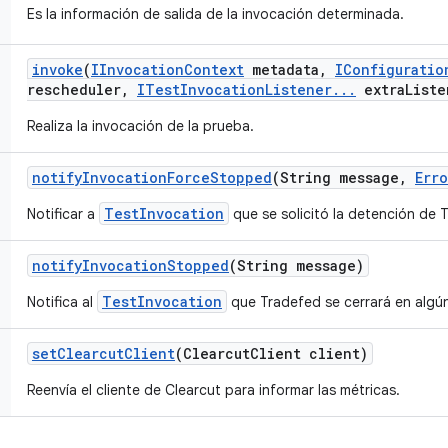
Es la información de salida de la invocación determinada.
invoke
(
IInvocation
Context
metadata
,
IConfiguratio
rescheduler
,
ITest
Invocation
Listener
.
.
.
extra
Liste
Realiza la invocación de la prueba.
notify
Invocation
Force
Stopped
(String message
,
Erro
TestInvocation
Notificar a
que se solicitó la detención de 
notify
Invocation
Stopped
(String message)
TestInvocation
Notifica al
que Tradefed se cerrará en alg
set
Clearcut
Client
(Clearcut
Client client)
Reenvía el cliente de Clearcut para informar las métricas.