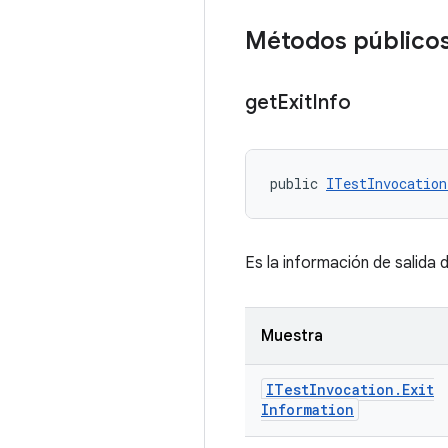
Métodos público
get
Exit
Info
public 
ITestInvocation
Es la información de salida 
Muestra
ITest
Invocation
.
Exit
Information