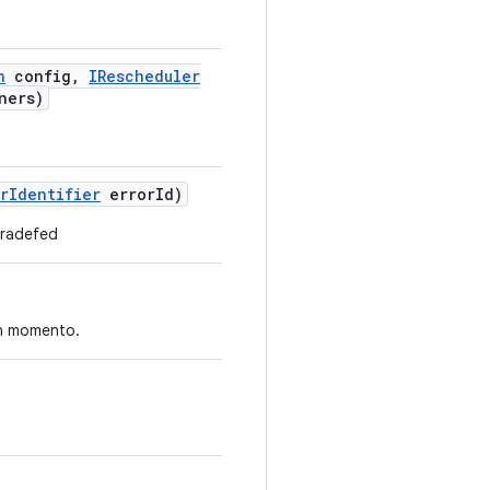
n
config
,
IRescheduler
ners)
r
Identifier
error
Id)
Tradefed
ún momento.