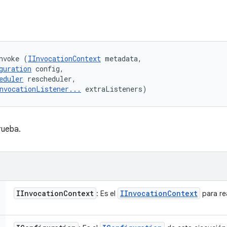
nvoke (
IInvocationContext
 metadata, 

guration
 config, 

eduler
 rescheduler, 

nvocationListener...
 extraListeners)
rueba.
IInvocation
Context
IInvocation
Context
: Es el
para re