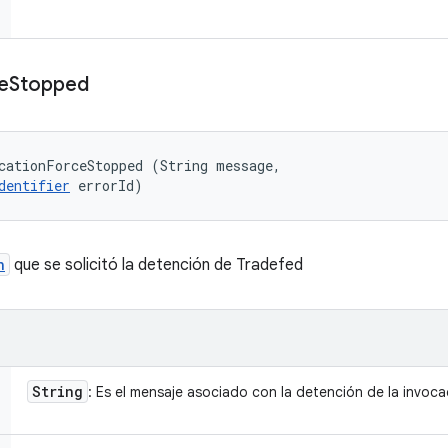
e
Stopped
cationForceStopped (String message, 

dentifier
 errorId)
n
que se solicitó la detención de Tradefed
String
: Es el mensaje asociado con la detención de la invoca