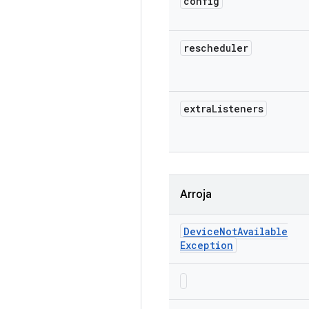
config
rescheduler
extra
Listeners
Arroja
Device
Not
Available
Exception