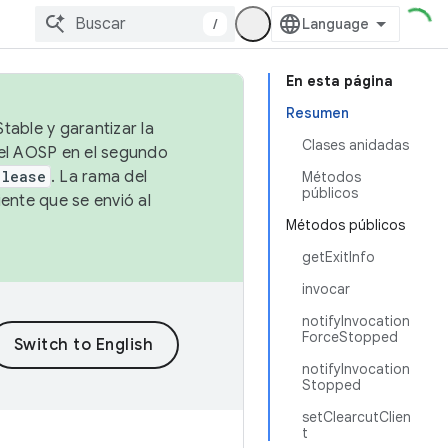
/
En esta página
Resumen
table y garantizar la
Clases anidadas
 el AOSP en el segundo
elease
. La rama del
Métodos
públicos
ente que se envió al
Métodos públicos
getExitInfo
invocar
notifyInvocation
ForceStopped
notifyInvocation
Stopped
setClearcutClien
t