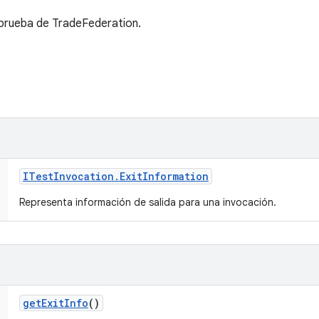
 prueba de TradeFederation.
ITest
Invocation
.
Exit
Information
Representa información de salida para una invocación.
get
Exit
Info
()