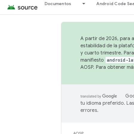
Documentos
Android Code Se
A partir de 2026, para 
estabilidad de la plata
y cuarto trimestre. Para
manifiesto
android-la
AOSP. Para obtener más
Goo
tu idioma preferido. L
errores.
AOSP