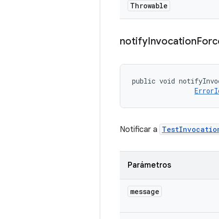
Throwable
notify
Invocation
Forc
public void notifyInvo
ErrorI
Notificar a
TestInvocatio
Parámetros
message