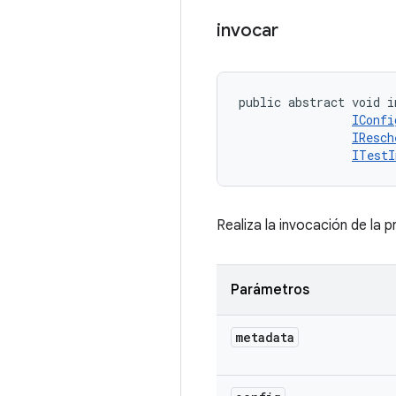
invocar
public abstract void i
IConfi
IResch
ITestI
Realiza la invocación de la p
Parámetros
metadata