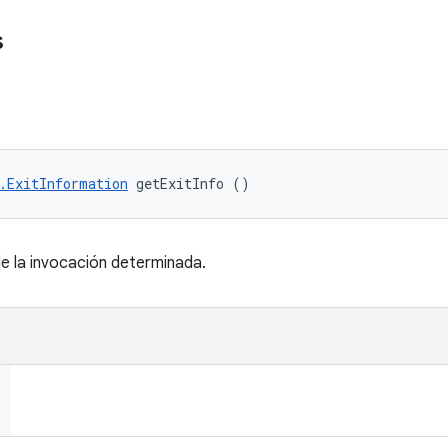
s
.ExitInformation
 getExitInfo ()
de la invocación determinada.