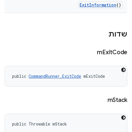
Exit
Information
()
שדות
m
Exit
Code
public 
CommandRunner.ExitCode
 mExitCode
m
Stack
public Throwable mStack