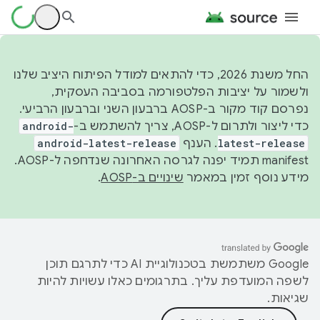
החל משנת 2026, כדי להתאים למודל הפיתוח היציב שלנו
ולשמור על יציבות הפלטפורמה בסביבה העסקית,
נפרסם קוד מקור ב-AOSP ברבעון השני וברבעון הרביעי.
כדי ליצור ולתרום ל-AOSP, צריך להשתמש ב-
android-
latest-release
. הענף
android-latest-release
manifest תמיד יפנה לגרסה האחרונה שנדחפה ל-AOSP.
מידע נוסף זמין במאמר
שינויים ב-AOSP
.
‫Google משתמשת בטכנולוגיית AI כדי לתרגם תוכן
לשפה המועדפת עליך. בתרגומים כאלו עשויות להיות
שגיאות.