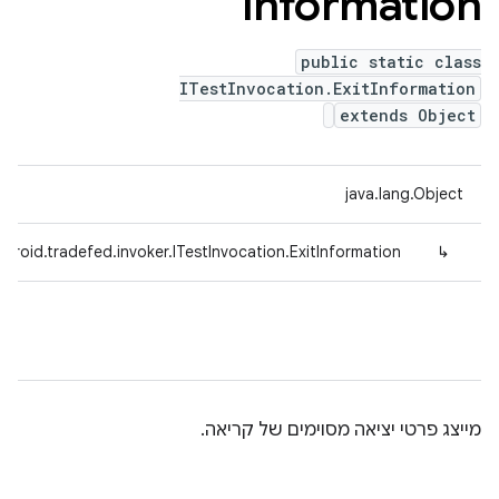
Information
public static class
ITestInvocation.ExitInformation
extends Object
java.lang.Object
droid.tradefed.invoker.ITestInvocation.ExitInformation
↳
מייצג פרטי יציאה מסוימים של קריאה.