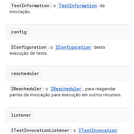
Test
Information
Test
Information
: o
da
invocação.
config
IConfiguration
IConfiguration
: o
desta
execução de teste.
rescheduler
IRescheduler
IRescheduler
: o
, para reagendar
partes da invocação para execução em outros recursos.
listener
ITest
Invocation
Listener
ITest
Invocation
: o