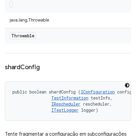
java.lang.Throwable
Throwable
shard
Config
public boolean shardConfig (
IConfiguration
 config, 
TestInformation
 testInfo, 

IRescheduler
 rescheduler, 

ITestLogger
 logger)
Tente fragmentar a configuração em subconfigurações