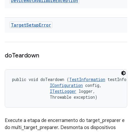
Device
Not
Available
Exception
Target
Setup
Error
do
Teardown
public void doTeardown (
TestInformation
 testInfo, 

IConfiguration
 config, 

ITestLogger
 logger, 

                Throwable exception)
Execute a etapa de encerramento do target_preparer e
do multi_target_preparer. Desmonta os dispositivos