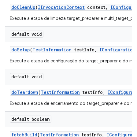
do
Clean
Up
(
IInvocation
Context
context
,
IConfigura
Execute a etapa de limpeza target_preparer e multi_target_pre
default void
do
Setup
(
Test
Information
test
Info
,
IConfiguration
Execute a etapa de configuração do target_preparer e do mult
default void
do
Teardown
(
Test
Information
test
Info
,
IConfigurat
Execute a etapa de encerramento do target_preparer e do mul
default boolean
fetch
Build
(
Test
Information
test
Info
,
IConfigurat