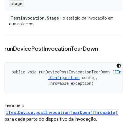
stage
Test
Invocation
.
Stage
: o estágio da invocação em
que estamos.
run
Device
Post
Invocation
Tear
Down
public void runDevicePostInvocationTearDown (
IInvo
IConfiguration
 config, 

                Throwable exception)
Invoque o
ITestDevice.postInvocationTearDown(Throwable)
para cada parte do dispositivo da invocação.