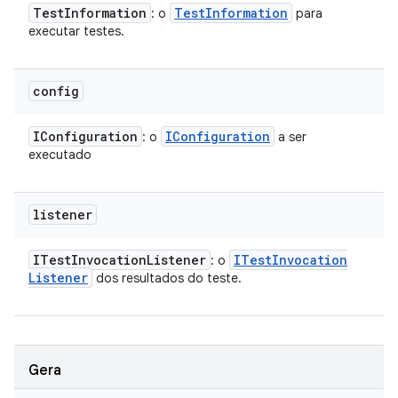
Test
Information
Test
Information
: o
para
executar testes.
config
IConfiguration
IConfiguration
: o
a ser
executado
listener
ITest
Invocation
Listener
ITest
Invocation
: o
Listener
dos resultados do teste.
Gera