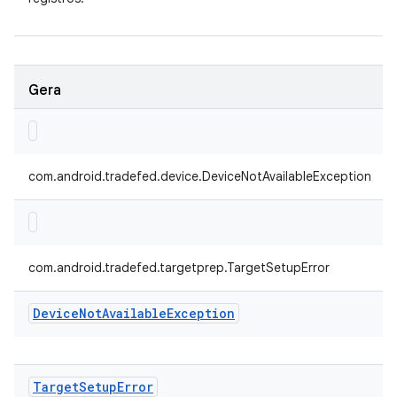
Gera
com.android.tradefed.device.DeviceNotAvailableException
com.android.tradefed.targetprep.TargetSetupError
Device
Not
Available
Exception
Target
Setup
Error