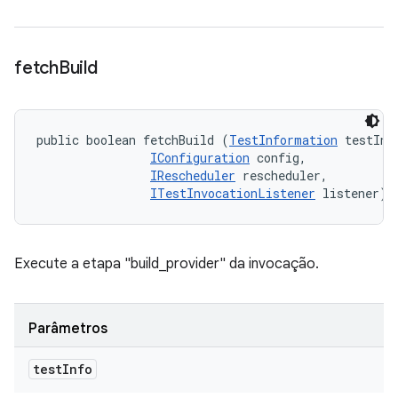
fetch
Build
public boolean fetchBuild (
TestInformation
 testInfo
IConfiguration
 config, 

IRescheduler
 rescheduler, 

ITestInvocationListener
 listener)
Execute a etapa "build_provider" da invocação.
Parâmetros
test
Info