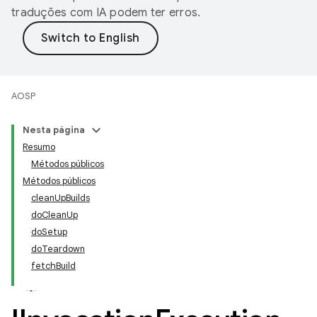
traduções com IA podem ter erros.
AOSP
Nesta página
Resumo
Métodos públicos
Métodos públicos
cleanUpBuilds
doCleanUp
doSetup
doTeardown
fetchBuild