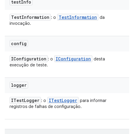
test
Info
Test
Information
Test
Information
: o
da
invocação.
config
IConfiguration
IConfiguration
: o
desta
execução de teste.
logger
ITest
Logger
ITest
Logger
: o
para informar
registros de falhas de configuração.