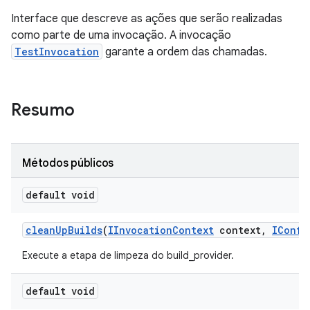
Interface que descreve as ações que serão realizadas
como parte de uma invocação. A invocação
TestInvocation
garante a ordem das chamadas.
Resumo
Métodos públicos
default void
clean
Up
Builds
(
IInvocation
Context
context
,
IConfi
Execute a etapa de limpeza do build_provider.
default void