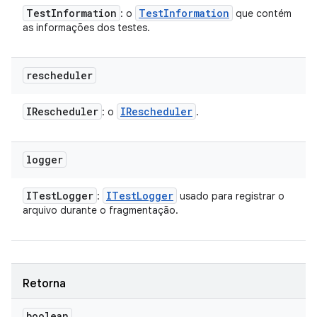
Test
Information
Test
Information
: o
que contém
as informações dos testes.
rescheduler
IRescheduler
IRescheduler
: o
.
logger
ITest
Logger
ITest
Logger
:
usado para registrar o
arquivo durante o fragmentação.
Retorna
boolean