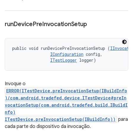
run
Device
Pre
Invocation
Setup
public void runDevicePreInvocationSetup (
IInvocati
IConfiguration
 config, 

ITestLogger
 logger)
Invoque o
ERROR(ITestDevice.preInvocationSetup(IBuildInfo
)/com.android.tradefed.device.ITestDevice#preIn
vocationSetup(com.android.tradefed.build.IBuildI
nfo)
ITestDevice.preInvocationSetup(IBuildInfo))
para
cada parte do dispositivo da invocação.