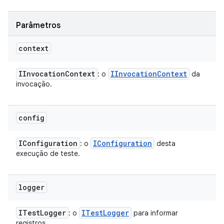
Parâmetros
context
IInvocation
Context
IInvocation
Context
: o
da
invocação.
config
IConfiguration
IConfiguration
: o
desta
execução de teste.
logger
ITest
Logger
ITest
Logger
: o
para informar
registros.