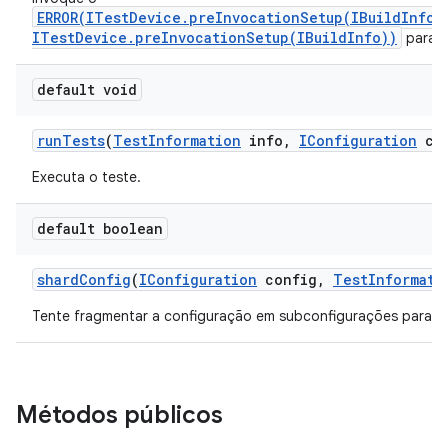
ERROR(ITestDevice.preInvocationSetup(IBuildInfo)
ITestDevice.preInvocationSetup(IBuildInfo))
para c
default void
run
Tests
(
Test
Information
info
,
IConfiguration
con
Executa o teste.
default boolean
shard
Config
(
IConfiguration
config
,
Test
Informati
Tente fragmentar a configuração em subconfigurações para se
Métodos públicos