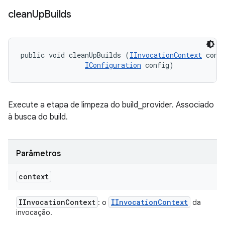
clean
Up
Builds
public void cleanUpBuilds (
IInvocationContext
 conte
IConfiguration
 config)
Execute a etapa de limpeza do build_provider. Associado
à busca do build.
Parâmetros
context
IInvocation
Context
IInvocation
Context
: o
da
invocação.