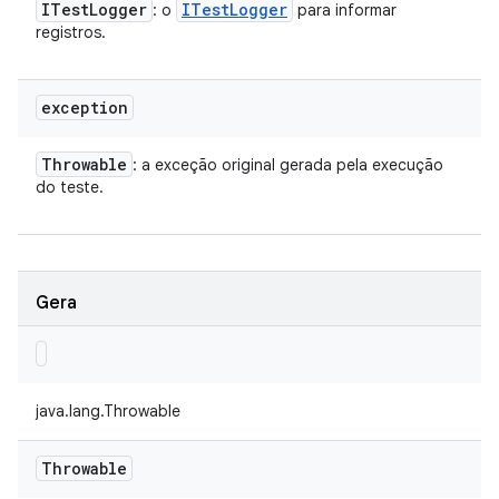
ITest
Logger
ITest
Logger
: o
para informar
registros.
exception
Throwable
: a exceção original gerada pela execução
do teste.
Gera
java.lang.Throwable
Throwable