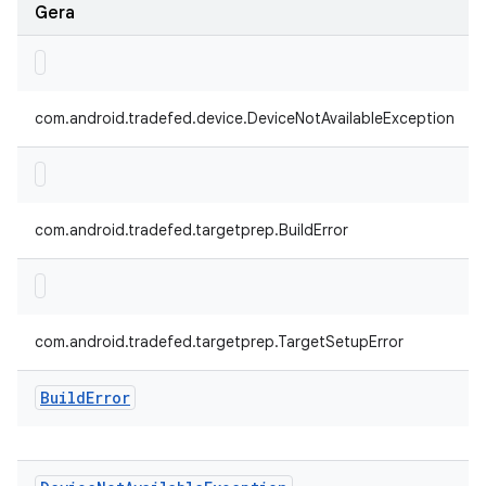
Gera
com.android.tradefed.device.DeviceNotAvailableException
com.android.tradefed.targetprep.BuildError
com.android.tradefed.targetprep.TargetSetupError
Build
Error