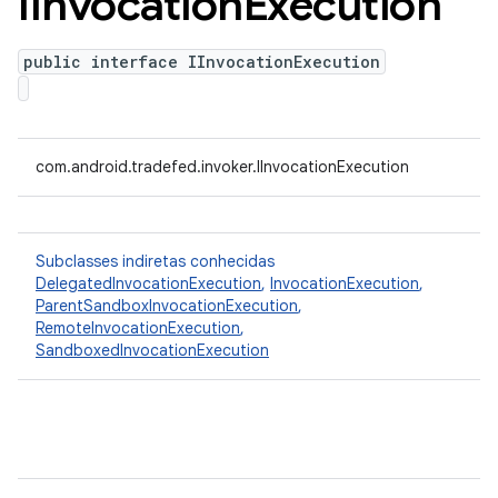
IInvocation
Execution
public interface IInvocationExecution
com.android.tradefed.invoker.IInvocationExecution
Subclasses indiretas conhecidas
DelegatedInvocationExecution
,
InvocationExecution
,
ParentSandboxInvocationExecution
,
RemoteInvocationExecution
,
SandboxedInvocationExecution