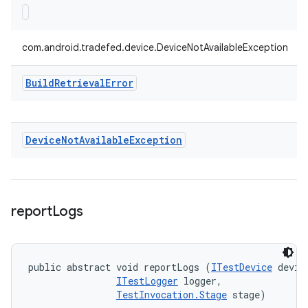
com.android.tradefed.device.DeviceNotAvailableException
Build
Retrieval
Error
Device
Not
Available
Exception
report
Logs
public abstract void reportLogs (
ITestDevice
 device
ITestLogger
 logger, 

TestInvocation.Stage
 stage)