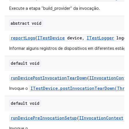
Execute a etapa "build_provider" da invocação.
abstract void
report
Logs
(
ITest
Device
device
,
ITest
Logger
logge
Informar alguns registros de dispositivos em diferentes estági
default void
run
Device
Post
Invocation
Tear
Down
(
IInvocation
Conte
ITestDevice.postInvocationTearDown(Thro
Invoque o
default void
run
Device
Pre
Invocation
Setup
(
IInvocation
Context
co
Invoque o