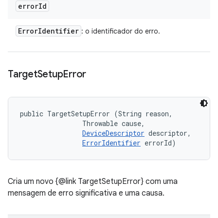
error
Id
Error
Identifier
: o identificador do erro.
Target
Setup
Error
public TargetSetupError (String reason, 

                Throwable cause, 

DeviceDescriptor
 descriptor, 

ErrorIdentifier
 errorId)
Cria um novo {@link TargetSetupError} com uma
mensagem de erro significativa e uma causa.