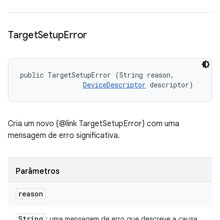
Target
Setup
Error
public TargetSetupError (String reason, 

DeviceDescriptor
 descriptor)
Cria um novo {@link TargetSetupError} com uma
mensagem de erro significativa.
Parâmetros
reason
String
: uma mensagem de erro que descreve a causa