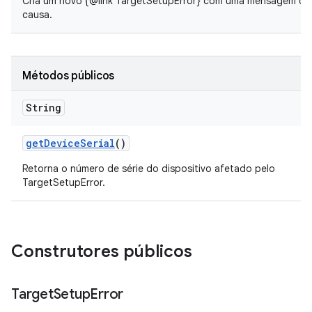
Cria um novo {@link TargetSetupError} com uma mensagem de e
causa.
Métodos públicos
String
get
Device
Serial
()
Retorna o número de série do dispositivo afetado pelo
TargetSetupError.
Construtores públicos
Target
Setup
Error