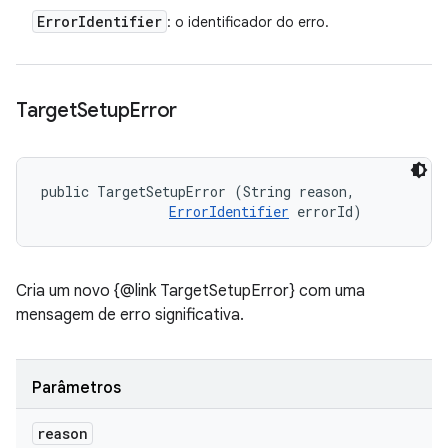
Error
Identifier
: o identificador do erro.
Target
Setup
Error
public TargetSetupError (String reason, 

ErrorIdentifier
 errorId)
Cria um novo {@link TargetSetupError} com uma
mensagem de erro significativa.
Parâmetros
reason