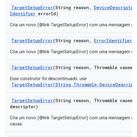
Target
Setup
Error
(String reason
,
Device
Descriptor
Identifier
error
Id)
Cria um novo {@link TargetSetupError} com uma mensagem de er
Target
Setup
Error
(String reason
,
Error
Identifier
e
Cria um novo {@link TargetSetupError} com uma mensagem de er
Target
Setup
Error
(String reason
,
Throwable cause)
Esse construtor foi descontinuado. use
TargetSetupError(String,Throwable,DeviceDescript
Target
Setup
Error
(String reason
,
Throwable cause
,
descriptor)
Cria um novo {@link TargetSetupError} com uma mensagem de e
causa.