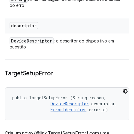
do erro
descriptor
Device
Descriptor
: o descritor do dispositivo em
questão
Target
Setup
Error
public TargetSetupError (String reason, 

DeviceDescriptor
 descriptor, 

ErrorIdentifier
 errorId)
Cria um novo {@link TargetSetupError} com uma