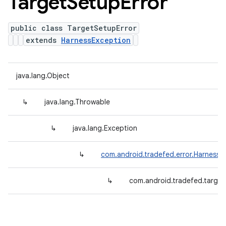
Target
Setup
Error
public class TargetSetupError
extends
HarnessException
java.lang.Object
↳
java.lang.Throwable
↳
java.lang.Exception
↳
com.android.tradefed.error.HarnessE
↳
com.android.tradefed.target