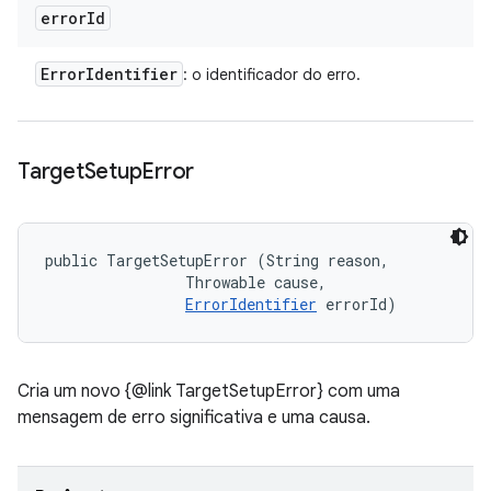
error
Id
Error
Identifier
: o identificador do erro.
Target
Setup
Error
public TargetSetupError (String reason, 

                Throwable cause, 

ErrorIdentifier
 errorId)
Cria um novo {@link TargetSetupError} com uma
mensagem de erro significativa e uma causa.