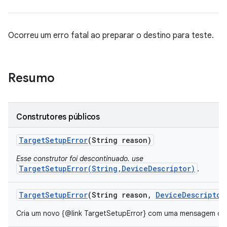
Ocorreu um erro fatal ao preparar o destino para teste.
Resumo
Construtores públicos
Target
Setup
Error
(String reason)
Esse construtor foi descontinuado. use
TargetSetupError(String,DeviceDescriptor)
.
Target
Setup
Error
(String reason
,
Device
Descriptor
Cria um novo {@link TargetSetupError} com uma mensagem de er