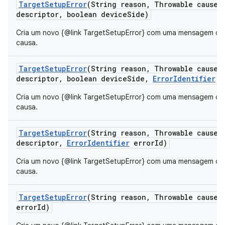
Target
Setup
Error
(String reason
,
Throwable cause
,
descriptor
,
boolean device
Side)
Cria um novo {@link TargetSetupError} com uma mensagem de e
causa.
Target
Setup
Error
(String reason
,
Throwable cause
,
descriptor
,
boolean device
Side
,
Error
Identifier
e
Cria um novo {@link TargetSetupError} com uma mensagem de e
causa.
Target
Setup
Error
(String reason
,
Throwable cause
,
descriptor
,
Error
Identifier
error
Id)
Cria um novo {@link TargetSetupError} com uma mensagem de e
causa.
Target
Setup
Error
(String reason
,
Throwable cause
,
error
Id)